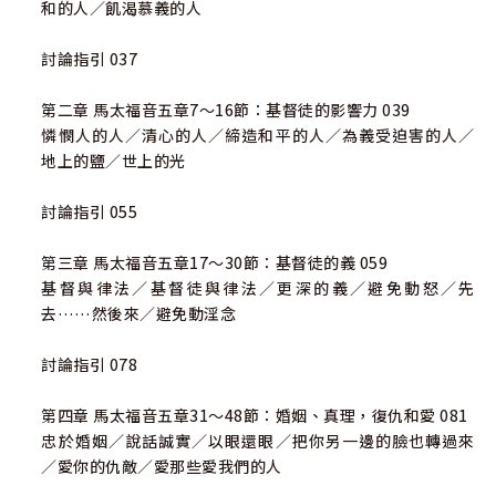
和的人／飢渴慕義的人
討論指引 037
第二章 馬太福音五章7～16節：基督徒的影響力 039
憐憫人的人／清心的人／締造和平的人／為義受迫害的人／
地上的鹽／世上的光
討論指引 055
第三章 馬太福音五章17～30節：基督徒的義 059
基督與律法／基督徒與律法／更深的義／避免動怒／先
去……然後來／避免動淫念
討論指引 078
第四章 馬太福音五章31～48節：婚姻、真理，復仇和愛 081
忠於婚姻／說話誠實／以眼還眼／把你另一邊的臉也轉過來
／愛你的仇敵／愛那些愛我們的人