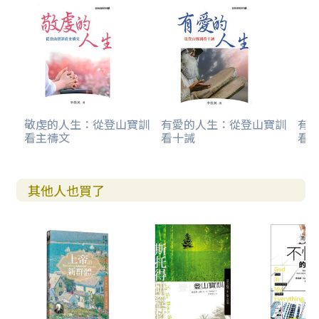
敬虔的人生：從登山寶訓
有愛的人生：從登山寶訓
有
看主禱文
看十誡
看
其他人也買了