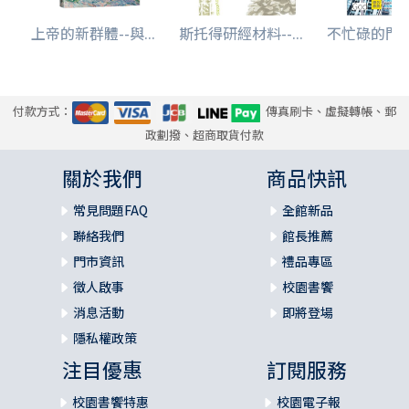
上帝的新群體--與...
斯托得研經材料--...
不忙碌的門
付款方式：
傳真刷卡、虛擬轉帳、郵
政劃撥、超商取貨付款
關於我們
商品快訊
常見問題FAQ
全館新品
聯絡我們
館長推薦
門市資訊
禮品專區
徵人啟事
校園書饗
消息活動
即將登場
隱私權政策
注目優惠
訂閱服務
校園書饗特惠
校園電子報