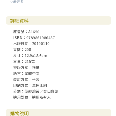
看更多
討論指引 165
第八章 馬太福音七章13～29節：基督徒的委身 169
詳細資料
重要的選擇／關於假教師的警告／說什麼或做什麼？／兩種
根基／順服之路／講這話的是誰？
原書號：A1650
ISBN：9789861986487
討論指引 187
出版日期：20190110
頁數：208
帶領者指南 191
尺寸：12.9x18.6cm
重量：215克
排版方式：橫排
語言：繁體中文
裝訂方式：平裝
印刷方式：單色印刷
分類：聖經論叢／登山寶訓
適用對象：適用所有人
購物說明