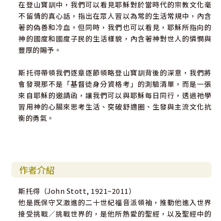
在登山寶訓中，我們可以看見耶穌對於當時代的宗教文化毫
不留情的真心話，指出在眾人習以為常的生活常規中，內含
著的偽善和冷血。但同時，我們也可以看見，耶穌所指向的
神的國度和國度子民的生活樣貌，內含著神對世人的憐憫與
豐厚的賜予。
斯托得帶領我們逐章逐節領略登山寶訓背後的深意，我們將
會發現那不是「基督徒身分資格考」的測驗清單，而是一張
來自耶穌的邀請函，讓我們可以與耶穌每日同行，透過祂學
習用神的心腸來思考生活、突破舒適圈、生發與主流文化抗
衡的勇氣。
作者介紹
斯托得（John Stott, 1921~2011）
他是既保守又激進的二十世紀福音派領袖，推動他進入世界
接受挑戰／挑戰世界的，是他所熱愛的聖經，以及聖經中的