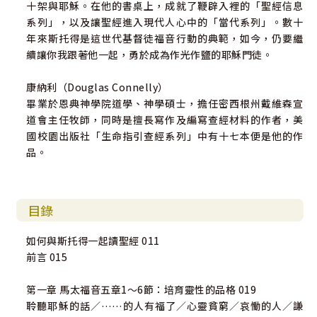
十架與耶穌。在他的書桌上，成就了鞭辟入裡的「聖經信息
系列」，以及讓聖經進入現代人心中的「當代系列」。數十
年來斯托得是這世代基督徒福音行動的典範，如今，仍要繼
續讓你我跟著他一起，勇於成為作光作鹽的耶穌門徒。
康納利（Douglas Connelly）
畢業於恩典神學院道學、神學碩士，擔任密西根州戴維森宣
道會主任牧師，同時是擅長寫作及編寫查經材料的作者，美
國校園出版社「生命指引查經系列」中有十七本便是他的作
品。
目錄
如何與斯托得一起讀聖經 011
前言 015
第一章 馬太福音五章1～6節：培育靈性的品格 019
聆聽耶穌的話／……的人有福了／心靈貧窮／哀慟的人／謙