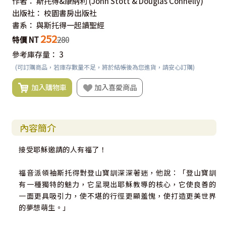
作者：
斯托得&康納利
(John Stott & Douglas Connelly)
出版社：
校園書房出版社
書系：
與斯托得一起讀聖經
252
特價 NT
280
參考庫存量：
3
(可訂購商品，若庫存數量不足，將於結帳後為您進貨，請安心訂購)
加入購物車
加入喜愛商品
內容簡介
接受耶穌邀請的人有福了！
福音派領袖斯托得對登山寶訓深深著迷，他說：「登山寶訓
有一種獨特的魅力，它呈現出耶穌教導的核心，它使良善的
一面更具吸引力，使不堪的行徑更顯羞愧，使打造更美世界
的夢想萌生。」