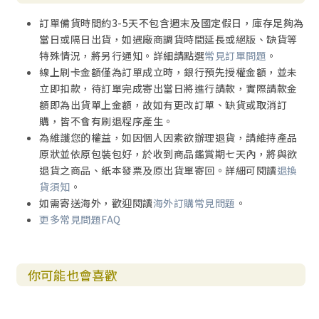
訂單備貨時間約3-5天不包含週末及國定假日，庫存足夠為
當日或隔日出貨，如遇廠商調貨時間延長或絕版、缺貨等
特殊情況，將另行通知。詳細請點選
常見訂單問題
。
線上刷卡金額僅為訂單成立時，銀行預先授權金額，並未
立即扣款，待訂單完成寄出當日將進行請款，實際請款金
額即為出貨單上金額，故如有更改訂單、缺貨或取消訂
購，皆不會有刷退程序產生。
為維護您的權益，如因個人因素欲辦理退貨，請維持產品
原狀並依原包裝包好，於收到商品鑑賞期七天內，將與欲
退貨之商品、紙本發票及原出貨單寄回。詳細可閱讀
退換
貨須知
。
如需寄送海外，歡迎閱讀
海外訂購常見問題
。
更多常見問題FAQ
你可能也會喜歡