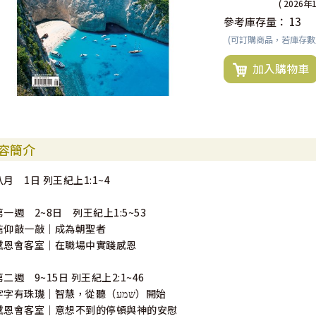
( 2026年
參考庫存量：
13
(可訂購商品，若庫存
加入購物車
容簡介
八月 1日 列王紀上1:1~4
第一週 2~8日 列王紀上1:5~53
信仰敲一敲｜成為朝聖者
感恩會客室｜在職場中實踐感恩
第二週 9~15日 列王紀上2:1~46
字字有珠璣｜智慧，從聽（שׁמע）開始
感恩會客室｜意想不到的停頓與神的安慰