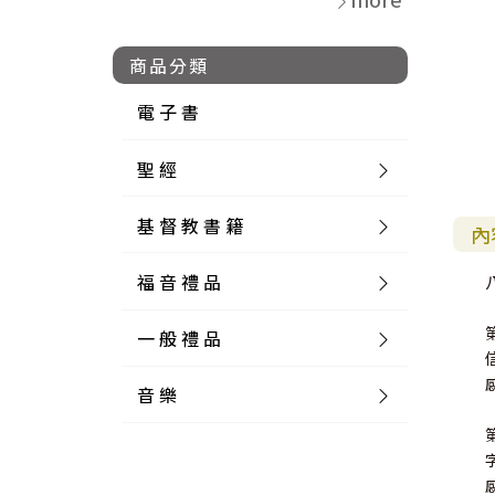
商品分類
電 子 書
聖 經
基 督 教 書 籍
新 舊 約 聖 經
內
福 音 禮 品
簡 體 聖 經
聖 經 論 叢
和 合 本
一 般 禮 品
英 文 聖 經
神 學 類
福 音 飾 品 配 件
和 合 本 標 點
參 考 書 工 具 書
音 樂
外 文 聖 經
實 踐 神 學
福 音 家 飾 用 品
一 般 卡 片
新 標 點 和 合 本
K J V
摩 西 五 經
系 統 神 學
福 音 項 鍊
讀 經 法
中 外 文 聖 經
教 會 歷 史
福 音 生 活 雜 貨
一 般 文 具
詩 本 樂 譜
和 合 本 修 訂 版
E S V
歷 史 書
神 、 創 造
宣 教 差 傳
福 音 耳 環 / 耳 夾
福 音 桌 飾 品
萬 用 卡
釋 經 法
創 世 記