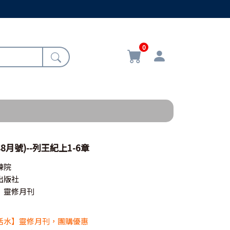
0
8月號)--列王紀上1-6章
練院
出版社
》靈修月刊
活水】靈修月刊，團購優惠