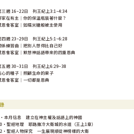
第三週 16~22日 列王紀上3:1~4:34
好家在有主｜你的保溫瓶裝著什麼？
感恩會客室｜如糯米糖般被主使用
第四週 23~29日 列王紀上5:1~6:28
關係練習曲｜把別人想得比自己好
感恩會客室｜默想神話語帶來的四重恩典
第五週 30~31日 列王紀上6:29~38
信心的種子｜照顧生命的果子
感恩會客室｜一切都是恩典
錄
6・本月信息 建立在神主權及話語上的神國
10・聖經地理 耶路撒冷大衛城的水道（王上1章）
12・聖經人物探究 一生展現順從神榜樣的大衛