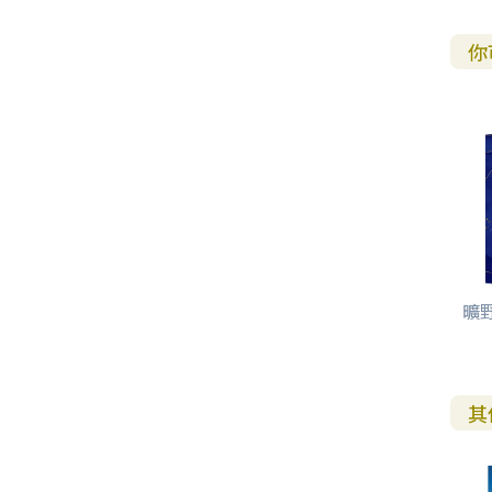
你
曠
其