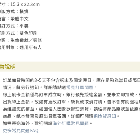
寸：15.3 x 22.3cm
排版方式：橫排
語言：繁體中文
裝訂方式：平裝
印刷方式：雙色印刷
分類：生命造就／靈修
適用對象：適用所有人
物說明
訂單備貨時間約3-5天不包含週末及國定假日，庫存足夠為當日或隔
情況，將另行通知。詳細請點選
常見訂單問題
。
線上刷卡金額僅為訂單成立時，銀行預先授權金額，並未立即扣款，
出貨單上金額，故如有更改訂單、缺貨或取消訂購，皆不會有刷退程
為維護您的權益，如因個人因素欲辦理退貨，請維持產品原狀並依原
商品、紙本發票及原出貨單寄回。詳細可閱讀
退換貨須知
。
如需寄送海外，歡迎閱讀
海外訂購常見問題
。
更多常見問題FAQ