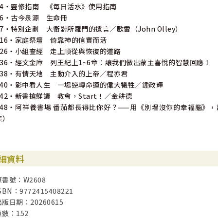
14・靈修指南 《每日活水》使用指南
16・古今泉源 生命冊
17・特別企劃 大衛對所羅門的遺言／歐雷（John Olley）
116・家庭祭壇 倚靠神的信實而活
126・小組查經 走上順從與恢復的道路
136・經文金庫 列王紀上1~6章：讓我們做出蒙主喜悅的智慧回應！
138・有情天地 主動介入的上帝／程亦君
140・影中看人生 一場逆轉命運的偉大犧牲／鍾政輝
142・新書搶鮮讀 教會，Start！／金耕德
148・阿祥養書場 番茄都長得比你好？——用《別埋沒你的幸福腦》
集）
細資料
原書號：W2608
SBN：9772415408221
出版日期：20260615
頁數：152