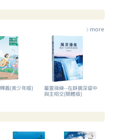
more
釋義(青少年版)
屬靈操練--在靜廣深留中
與主相交(簡體版)