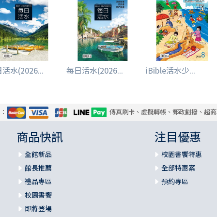
活水(2026...
每日活水(2026...
iBible活水少...
式：
傳真刷卡、虛擬轉帳、郵政劃撥、超商
商品快訊
注目優惠
全館新品
校園書饗特惠
館長推薦
全部特惠案
禮品專區
預約專區
校園書饗
即將登場