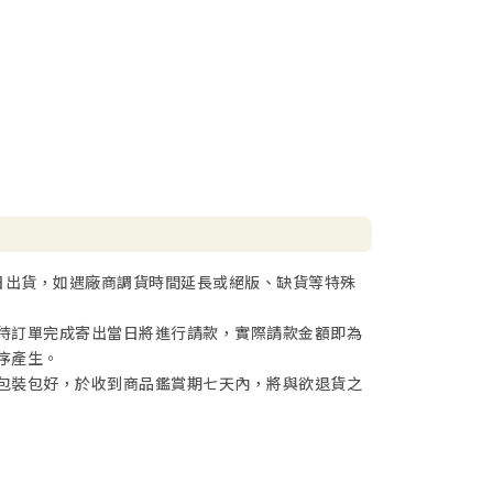
日出貨，如遇廠商調貨時間延長或絕版、缺貨等特殊
待訂單完成寄出當日將進行請款，實際請款金額即為
序產生。
包裝包好，於收到商品鑑賞期七天內，將與欲退貨之