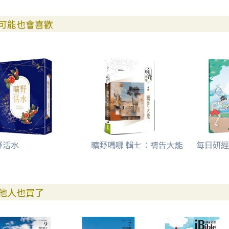
可能也會喜歡
野活水
曠野嗎哪 輯七：禱告大能
每日研經
他人也買了