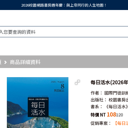
2026校園網路書房週年慶：與上帝同行的人生地圖！
頁
商品詳細資料
每日活水(2026年
作者：
國際門徒訓
出版社：
校園書房
書系：
《每日活水
108
特價 NT
120
促銷專案：
【每日