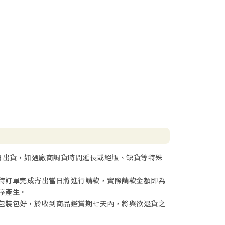
日出貨，如遇廠商調貨時間延長或絕版、缺貨等特殊
待訂單完成寄出當日將進行請款，實際請款金額即為
序產生。
包裝包好，於收到商品鑑賞期七天內，將與欲退貨之