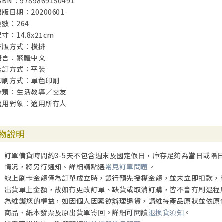
SBN：9789869150491
出版日期：20200601
頁數：264
寸：14.8x21cm
排版方式：橫排
語言：繁體中文
裝訂方式：平裝
印刷方式：單色印刷
分類：生活教導／交友
適用對象：適用所有人
物說明
訂單備貨時間約3-5天不包含週末及國定假日，庫存足夠為當日或隔
情況，將另行通知。詳細請點選
常見訂單問題
。
線上刷卡金額僅為訂單成立時，銀行預先授權金額，並未立即扣款，
出貨單上金額，故如有更改訂單、缺貨或取消訂購，皆不會有刷退程
為維護您的權益，如因個人因素欲辦理退貨，請維持產品原狀並依原
商品、紙本發票及原出貨單寄回。詳細可閱讀
退換貨須知
。