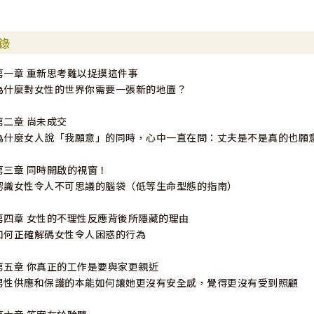
錄
第一章 重新思考難以捉摸這件事
為什麼對女性的世界你需要一張新的地圖？
第二章 尚未成交
為什麼女人說「我願意」的同時，心中一直在問：丈夫是不是真的也願
第三章 同時開啟的視窗！
認識女性令人不可思議的腦袋（低等生命型態的指南）
第四章 女性的不理性反應背後所隱藏的理由
如何正確解碼女性令人困惑的行為
第五章 你真正的工作是要與家更親近
男性供應和保護的本能如何讓她更沒有安全感，覺得更沒有受到照顧