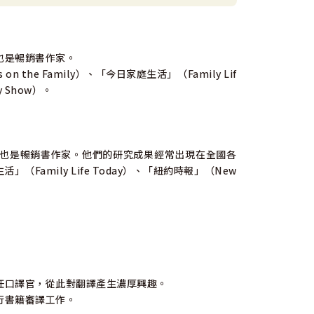
時，我們知道聽眾一定會有熱情的回應。她有一種特
來獨一無二的觀點，這不只對基督徒受用，也能讓整
也是暢銷書作家。
he Family）、「今日家庭生活」（Family Lif
mily）電台董事長
y Show）。
一種罕見的能力，能夠進行無與倫比的研究，再把研
課。」——吉姆．本斯博士（Jim Burns, Ph
imate Marriage）作者
也是暢銷書作家。他們的研究成果經常出現在全國各
」（Family Life Today）、「紐約時報」（New
夠，你必須用心研讀。桑蒂懂得找出正確的問題和答
特的天分。她的著作能夠引領生命、改變生命。
愛與尊重》（暫譯）（Love and Respect）作者
助女性更了解男性。
富與實用的內容，增進兩性之間的互
任口譯官，從此對翻譯產生濃厚興趣。
行書籍審譯工作。