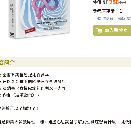
288
特價 NT
320
參考庫存量：
1
(可訂購商品，若庫存
加入購物車
容簡介
★ 全書系銷售超過兩百萬本！
★ 已以２２種不同的語言在全球發行！
★ 暢銷書《女性限定》作者又一力作！
★ 內含〈速讀指南〉。
你終於可以了解她了！
若是你與大多數男性一樣，用盡心思試著了解女性到底想要什麼， 她