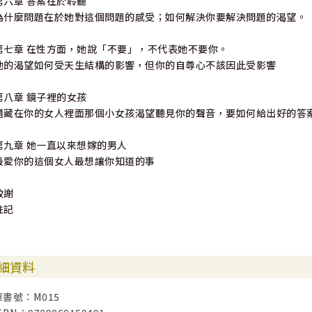
第六章 答案在於聆聽
為什麼問題在於她對這個問題的感受；如何解決你要解決問題的渴望。
第七章 在性方面，她說「不要」，不代表她不要你。
她的渴望如何受天生結構的影響，但你的自尊心不該因此受影響
第八章 鏡子裡的女孩
潛藏在你的女人裡面那個小女孩渴望聽見你的聲音，要如何給出好的答
第九章 她一直以來想嫁的男人
最愛你的這個女人最想讓你知道的事
致謝
註記
細資料
原書號：M015