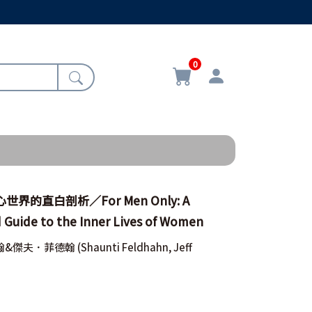
0
界的直白剖析／For Men Only: A
 Guide to the Inner Lives of Women
翰&傑夫．菲德翰
(Shaunti Feldhahn, Jeff