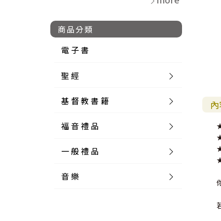
商品分類
電 子 書
聖 經
基 督 教 書 籍
新 舊 約 聖 經
內
福 音 禮 品
簡 體 聖 經
聖 經 論 叢
和 合 本
一 般 禮 品
英 文 聖 經
神 學 類
福 音 飾 品 配 件
和 合 本 標 點
參 考 書 工 具 書
音 樂
外 文 聖 經
實 踐 神 學
福 音 家 飾 用 品
一 般 卡 片
新 標 點 和 合 本
K J V
摩 西 五 經
系 統 神 學
福 音 項 鍊
讀 經 法
中 外 文 聖 經
教 會 歷 史
福 音 生 活 雜 貨
一 般 文 具
詩 本 樂 譜
和 合 本 修 訂 版
E S V
歷 史 書
神 、 創 造
宣 教 差 傳
福 音 耳 環 / 耳 夾
福 音 桌 飾 品
萬 用 卡
釋 經 法
創 世 記