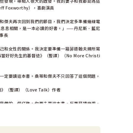
些發現，帶給人很大的啟發。我的妻子和我都認為這
Foxworthy），喜劇演員
和傑夫再次回到我們的節目，我們決定多準備幾線電
息息相關，是一本必讀的好書。」——丹尼斯．藍尼
董事長
己和女性的關係。我決定要準備一箱菲德翰夫婦所寫
好好先生的基督徒》（暫譯）（No More Christi
一定要讀這本書。桑蒂和傑夫不只回答了這個問題，
之語》（暫譯）（Love Talk）作者
我們的一個任務。你要去買這本書，反覆拜讀幾遍，
助你成為合神心意的丈夫。」——鮑伯．雷平（Bob