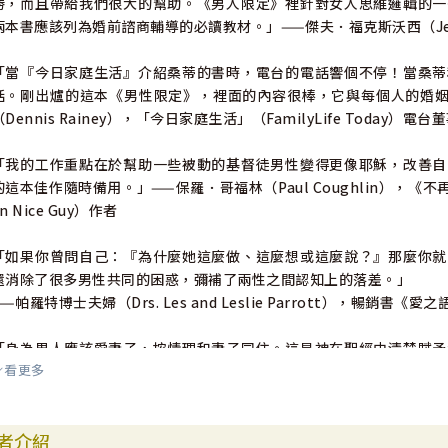
勝，而且帶給我們很大的幫助。《男人限定》裡針對女人思維邏輯的一
兩本書應該列為婚前諮商輔導的必讀教材。」——傑夫．福克斯沃西（Jeff 
「當『今日家庭生活』介紹桑蒂的書時，電台的電話響個不停！當桑蒂
話。剛出爐的這本《男性限定》，裡面的內容很棒，它與每個人的婚姻
（Dennis Rainey），「今日家庭生活」（FamilyLife Today）電台
「我的工作重點在於幫助一些被動的基督徒男性變得更像耶穌，改善自
的這本佳作隨時備用。」——保羅．哥福林（Paul Coughlin），《不再當
n Nice Guy）作者
「如果你曾問自己：『為什麼她這麼做、這麼想或這麼說？』那麼你就
還消除了很多男性共同的困惑，彌補了兩性之間認知上的落差。」
——帕羅特博士夫婦（Drs. Les and Leslie Parrott），暢銷書《愛
「身為男人應該愛妻子，按情理和妻子同住。這是神在聖經中清楚賦予
看更多
標示出書中關鍵的概念，並且放在容易拿到的地方以便隨時翻閱。它會幫
Lepine），「今日家庭生活」廣播主持人
者介紹
各界對《男性限定》與《女性限定》的讚譽