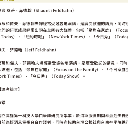
作者 桑蒂．菲德翰（Shaunti Feldhahn）
「每次桑蒂．菲德翰接受『聚焦在家庭』邀請擔任電台節目受訪的貴賓
殊且令人無法抵擋的魅力來和聽眾建立連結。我們非常感謝她為我們帶
桑蒂和傑夫．菲德翰夫婦經常受邀各地演講，是廣受歡迎的講員，同時
體的社會受益。」
他們的研究成果經常出現在全國各大媒體，包括「聚焦在家庭」（Focus on t
——吉姆．達利（Jim Daly），「聚焦在家庭」（Forcus on the Fa
e Today）、「紐約時報」（New York Times）、「今日秀」（Toda
「這二本是關於這個主題最棒的書，我會分送給別人看。桑蒂菲德翰有
傑夫．菲德翰（Jeff Feldhahn）
究結果化為令人難以置信的實用步驟。你可以從每一頁的內容學習到全新的功
D），「家庭話語」董事長，《打造親密婚姻》（暫譯）（Creating an Int
桑蒂和傑夫．菲德翰夫婦經常受邀各地演講，是廣受歡迎的講員，同時
大媒體，包括「聚焦在家庭」（Focus on the Family）、「今日家庭生活
「只要是桑蒂．菲德翰的研究都值得我們閱讀。事實上，光是閱讀還不
York Times）、「今日秀」（Today Show）。
案，並且將研究結果以清楚實際的方式傳達出來。她在研究方面具有獨
——艾默生．愛德利奇博士（Emerson Eggerichs, PhD），暢銷書《
【譯者簡介】
「桑蒂．菲德翰有一種獨特的天分，能夠幫助男性更了解女性，也能幫
宋鍇
《男性限定》與《女性限定》這兩本著作堪稱上乘作品，書中提供了豐
國立高雄第一科技大學口筆譯研究所畢業，於海軍服役期間奉派赴美擔
目前為好消息電視台合作譯者，同時亦協助台灣公報社與台南神學院進