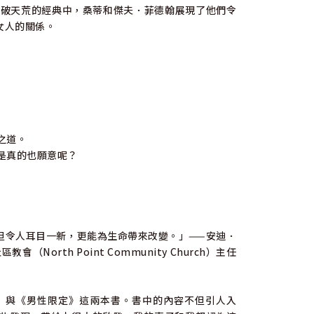
本破天荒的經典中，桑蒂和傑夫．菲德翰展現了他們令
女人的關係。
之道。
是真的也願意呢？
但令人耳目一新，更能為生命帶來改變。」——安迪．
North Point Community Church）主任
》與《男性限定》這兩本書。書中的內容不但引人入