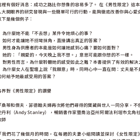
這裡有個好消息：成功之路比你想像的容易多了。 在《男性限定》這
人大開眼界的研究發現與一些簡單可行的行動，能夠徹底改善你與心愛
以下是幾個例子：
• 為什麼她不能「不去想」某件令她煩心的事？
• 如何才能讓她不拐彎抹角，直接講出真正的答案？
• 男性身為供應者的本能是如何讓她感到心痛？要如何面對？
• 她的：「親愛的，今天晚上我不想。」意思可能跟你想的不一樣。
• 對男性而言，為什麼聆聽她的感受如此之難？本書提供了有效的解決
• 為什麼女人在聖壇上說「我願意」時，同時心中一直在問：丈夫是不
如何給予她最感受用的答案？
各界對《男性限定》的讚譽
「桑蒂和傑夫．菲德翰夫婦再次將他們尋得的寶藏與世人一同分享，不
史丹利（Andy Stanley），暢銷書作家暨喬治亞州阿爾法利塔市北角社區教會（
牧師
「我們花了幾個月的時間，在每週的夫妻小組閱讀並探討《女性限定