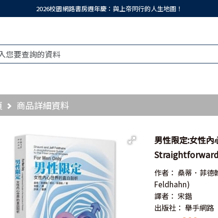
2026校園網路書房週年慶：與上帝同行的人生地圖！
頁
商品詳細資料
男性限定:女性內心世
Straightforward
作者：
桑蒂．菲德
Feldhahn)
譯者：
宋鍇
出版社：
舉手網路