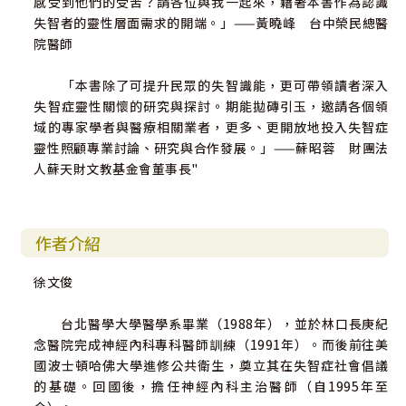
感受到他們的受苦？請各位與我一起來，藉著本書作為認識
失智者的靈性層面需求的開端。」——黃曉峰 台中榮民總醫
院醫師
「本書除了可提升民眾的失智識能，更可帶領讀者深入
失智症靈性關懷的研究與探討。期能拋磚引玉，邀請各個領
域的專家學者與醫療相關業者，更多、更開放地投入失智症
靈性照顧專業討論、研究與合作發展。」——蘇昭蓉 財團法
人蘇天財文教基金會董事長"
作者介紹
徐文俊
台北醫學大學醫學系畢業（1988年），並於林口長庚紀
念醫院完成神經內科專科醫師訓練（1991年）。而後前往美
國波士頓哈佛大學進修公共衛生，奠立其在失智症社會倡議
的基礎。回國後，擔任神經內科主治醫師（自1995年至