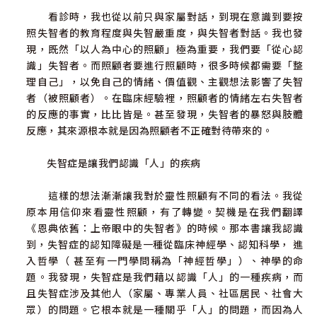
看診時，我也從以前只與家屬對話，到現在意識到要按
照失智者的教育程度與失智嚴重度，與失智者對話。我也發
現，既然「以人為中心的照顧」極為重要，我們要「從心認
識」失智者。而照顧者要進行照顧時，很多時候都需要「整
理自己」，以免自己的情緒、價值觀、主觀想法影響了失智
者（被照顧者）。在臨床經驗裡，照顧者的情緒左右失智者
的反應的事實，比比皆是。甚至發現，失智者的暴怒與肢體
反應，其來源根本就是因為照顧者不正確對待帶來的。
失智症是讓我們認識「人」的疾病
這樣的想法漸漸讓我對於靈性照顧有不同的看法。我從
原本用信仰來看靈性照顧，有了轉變。契機是在我們翻譯
《恩典依舊：上帝眼中的失智者》的時候。那本書讓我認識
到，失智症的認知障礙是一種從臨床神經學、認知科學， 進
入哲學（ 甚至有一門學問稱為「神經哲學」）、神學的命
題。我發現，失智症是我們藉以認識「人」的一種疾病，而
且失智症涉及其他人（家屬、專業人員、社區居民、社會大
眾）的問題。它根本就是一種關乎「人」的問題，而因為人