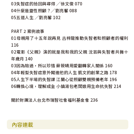
03失智症的拾回與尋得 ╱徐文俊 070
04什麼是靈性照顧？╱劉亮馨 088
05五道人生 ╱劉亮馨 102
PART 2 案例故事
01母親用了十五年說再見 古梓龍推動失智者和照顧者的權利
116
02電影《父親》演的就是我和我的父親 沈芸與失智者共舞十
年歲月 140
03因為陪過，所以珍惜 蘇筱晴用愛翻轉家人關係 160
04年輕型失智症意外闖進他的人生 凱文的創業之路 178
05人生下半場的失智課 江蘭心從照顧雙親預備老年 196
06轉換心境，理解成全 小鎮湯包老闆娘用生命抗失智 214
關於財團法人台北市瑞智社會福利基金會 236
內容連載