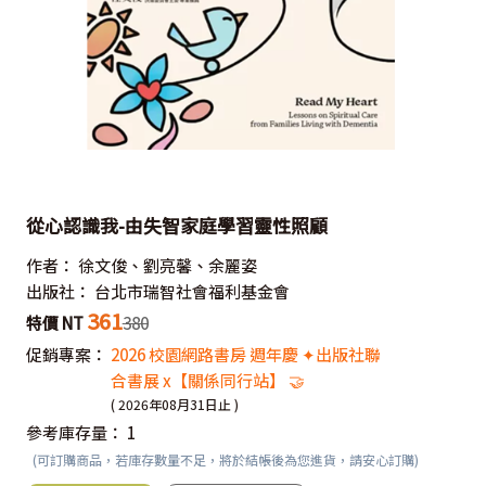
從心認識我-由失智家庭學習靈性照顧
作者：
徐文俊、劉亮馨、余麗姿
出版社：
台北市瑞智社會福利基金會
361
特價 NT
380
促銷專案：
2026 校園網路書房 週年慶 ✦出版社聯
合書展 x【關係同行站】 🤝
( 2026年08月31日止 )
參考庫存量：
1
(可訂購商品，若庫存數量不足，將於結帳後為您進貨，請安心訂購)