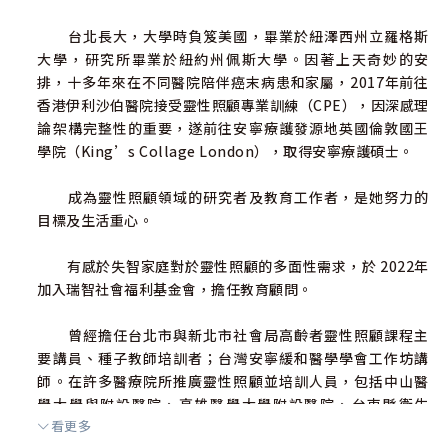
台北長大，大學時負笈美國，畢業於紐澤西州立羅格斯
大學，研究所畢業於紐約州佩斯大學。因著上天奇妙的安
排，十多年來在不同醫院陪伴癌末病患和家屬，2017年前往
香港伊利沙伯醫院接受靈性照顧專業訓練（CPE），因深感理
論架構完整性的重要，遂前往安寧療護發源地英國倫敦國王
學院（King’s Collage London），取得安寧療護碩士。
成為靈性照顧領域的研究者及教育工作者，是她努力的
目標及生活重心。
有感於失智家庭對於靈性照顧的多面性需求，於 2022年
加入瑞智社會福利基金會，擔任教育顧問。
曾經擔任台北市與新北市社會局高齡者靈性照顧課程主
要講員、種子教師培訓者；台灣安寧緩和醫學學會工作坊講
師。在許多醫療院所推廣靈性照顧並培訓人員，包括中山醫
學大學與附設醫院、高雄醫學大學附設醫院、台東縣衛生
看更多
局、基隆長庚醫院、花蓮慈濟醫院、門諾醫院、屏東基督教