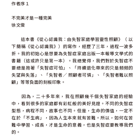
作者序１
不完美才是一種完美
徐文俊
這本書《從心認識我：由失智家庭學習靈性照顧》（ 以
下簡稱《從心認識我》）的寫作，經歷了三年，過程一波多
折。我的初始心是想要為失智症家庭出版一本報導文學式的
書籍（這或許只是第一本）。我總覺得，我們對於失智症不
要總是抱著「失智症可怕」、「持續退化帶來的只是頻頻的
失望與失落」、「失智者／ 照顧者可憐」、「失智者難以照
顧」等等負面的刻板印象。
因為，二十多年來，我在照顧幾千個失智家庭的經驗
中，看到很多的家庭都有彩虹般的美好見證。不同的失智症
型態，病程不同，故事也不同。但是，生命的價值，一定不
在於「不生病」，因為人生本來就有苦難。所以，如何在苦
難中學習、成長，才是生命的意義，也是失智症要教導我們
的。