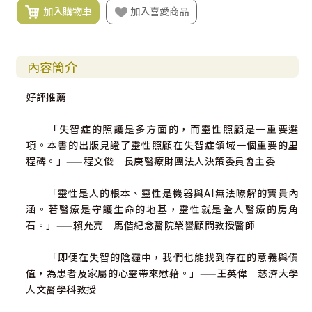
加入購物車
加入喜愛商品
內容簡介
好評推薦
「失智症的照護是多方面的，而靈性照顧是一重要選
項。本書的出版見證了靈性照顧在失智症領域一個重要的里
程碑。」——程文俊 長庚醫療財團法人決策委員會主委
「靈性是人的根本、靈性是機器與AI無法瞭解的寶貴內
涵。若醫療是守護生命的地基，靈性就是全人醫療的房角
石。」——賴允亮 馬偕紀念醫院榮譽顧問教授醫師
「即便在失智的陰霾中，我們也能找到存在的意義與價
值，為患者及家屬的心靈帶來慰藉。」——王英偉 慈濟大學
人文醫學科教授