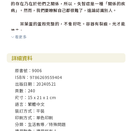
的存在乃在於他們之關係，所以，失智症是一種「關係的疾
病」。然而，我們要瞭解自己都很難了，遑論認識別人。
茶葉蛋的蛋殼完整的，不會好吃。容器有裂痕，光才能
進去。
看更多
「完全」不需要完美。不完美才是一種完美。
詳細資料
這些看似很「哲學」的論點，卻真真實實影響我們日常
的生活。這些句子恰好回應了我對於失智症的想法。失智症
原書號：9006
代表著人生命中的苦難、追尋答案的過程乃是在追求對於人
ISBN：9786269559404
的認識（像是自古以來的哲學家一樣）、苦難中如何有平安
出版日期：20240521
與成長，不就是「靈性照顧」嗎？靈性安適的追求一定可以
頁數：240
提供這些問題的某些答案。在此暫且賣個關子，請讀者讀我
尺寸：15 x 21 x 1 cm
在書中撰寫的文字，看看是否同意我所說的，也歡迎有更多
語言：繁體中文
的討論。
裝訂方式：平裝
印刷方式：單色印刷
本書包含了六個失智家庭的故事（由余麗姿小姐採集與
分類：生活教導／特殊問題
撰寫）。故事可以帶來很多省思，也可以用不同角度來討