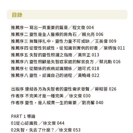
醫院、台東基督教醫院。
目錄
余麗姿
推薦序一 寫出一頁重要的篇章╱程文俊 004
曾任職報社、雜誌社記者，曾經擔任報社、新聞網站主
推薦序二 靈性是全人醫療的房角石 ╱賴允亮 006
管。喜歡聽故事，熱愛採訪寫作。
推薦序三 無聲掙扎中，靈性力量不可或缺 ╱王英偉 009
2003年「勇者的容顏系列報導」獲社會光明面報紙類報
推薦序四 從理性到感性，從知識到實例的好書 ╱葉炳強 011
導獎。
推薦序五 失智的靈性照護之指南 ╱黃宗正 013
2003年「SARS風暴最前線」獲吳舜文新聞採訪報導獎。
推薦序六 靈性照顧是失智症家庭的解苦良方 ╱蔡兆勳 016
2021年「護士固碳」專題入圍曾虛白先生新聞獎暨台達
推薦序七 從關係的疾病認識關係 ╱趙可式 018
能源與氣候特別獎。
推薦序八 靈性，認識自己的過程 ╱黃曉峰 022
2023年「品種植金」專題獲全球華文永續報導獎、入圍
卓越新聞獎。
出版序 連結各方為失智者的靈性需求發聲 ╱蘇昭蓉 026
持續關懷生命、土地農業的書寫。
作者序 不完美才是一種完美 ╱徐文俊 030
作者序 靈性，是人縱貫一生的需要 ╱劉亮馨 040
PART 1 導論
01從心認識我 ╱徐文俊 044
02失智，失去了什麼？╱徐文俊 053