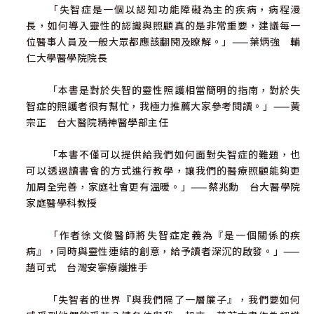
「失智症是一個以認知功能障礙為主的疾病，病程漫
長，如何導入靈性的認識與照顧真的是非常重要，建議每一
位醫事人員及一般大眾都應該翻閱及瞭解。」——葉炳強 輔
仁大學醫學院院長
「本書是對於失智的靈性照護相當簡明的指南，對於失
智症的照護者很有幫忙，我極力推薦大家參考閱讀。」——黃
宗正 台大醫院精神醫學部主任
「本書不僅可以提供給我們如何面對失智症的難題，也
可以透過讀書會的方式進行教學，讓我們的醫療照顧能夠更
加周全完善，家庭社會更有溫暖。」——蔡兆勳 台大醫學院
家庭醫學科教授
「作者徐文俊醫師將失智症定義為『是一個關係的疾
病』，同時與靈性連結的創意，給予讀者深沉的啟發。」——
趙可式 台灣安寧療護推手
「失智者的世界『與我們隔了一層簾子』，我們要如何