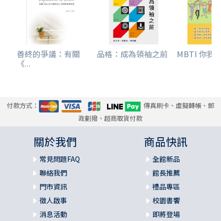
論點與方向，但是最終的目標是導向結論：失智症是關係的
疾病。
■ 第三章寫到，失智症雖然讓我們失去了一些，但是
我想提醒讀者（當然，主要是照顧者），很多時候，照顧可
善終的爭議：有關
品格：成為領袖之前
MBTI 你我
以是雙向而豐富的，照顧是有辦法可以改善關係，照顧是可
《...
以得到酬勞的。重點在如何做，有無看到。所以，失智症，
可以讓我們尋得以前未曾有的。這從來就不是一條容易的
路，但是靈性安適感可以提供我們面對這些問題的「韌性」
（resilience）與處理能力。而從五道人 來做到關係的改
付款方式：
傳真刷卡、虛擬轉帳、郵
善，不就是靈性照顧的目的嗎？
政劃撥、超商取貨付款
這些章節其實想要呼應每一個案例故事。故事中，一定
關於我們
商品快訊
有一些可以幫助你的。家人們一起閱讀，尋找關係與生活中
常見問題FAQ
全館新品
的彩蛋，如果看見可以做的就去行動。愛與被愛，饒恕與被
饒恕，其實可以在生活小細節中就能看到或實踐。這不就是
聯絡我們
館長推薦
靈性照顧嗎？從此論點來思索，你會知道，失智症不過是我
門市資訊
禮品專區
們要處理生命中的枝枝節節的一個範例而已。
徵人啟事
校園書饗
消息活動
即將登場
每個案例故事緊接著設計了「問題討論」，值得大家坐