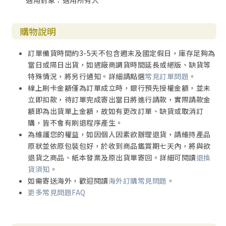
適用對象：適用所有人
論。原本試著要把醫療放進此書，但是，醫療的議題也是非
常繁雜。正當舉棋不定時，劉亮馨顧問從英國學成歸來，加
入瑞智基金會團隊，把最新的靈性照顧概念帶給我們。經過
購物說明
長時間的討論與思考，我決定還是聚焦在靈性議題上。我們
在原本的故事中，加入靈性照顧的討論問題與短文（劉顧問
訂單備貨時間約3-5天不包含週末及國定假日，庫存足夠為
撰寫）。我與劉顧問更寫了幾篇「導論」介紹失智症的靈性
當日或隔日出貨，如遇廠商調貨時間延長或絕版、缺貨等
照顧。說是「導論」，全長卻超過 3 萬字，等於幾乎是半本
特殊情況，將另行通知。詳細請點選
常見訂單問題
。
書。這是此書的心路歷程與因緣際會，歷經起伏，但絕非偶
線上刷卡金額僅為訂單成立時，銀行預先授權金額，並未
然。
立即扣款，待訂單完成寄出當日將進行請款，實際請款金
額即為出貨單上金額，故如有更改訂單、缺貨或取消訂
本書應當是台灣第一本探討失智症靈性照顧的書籍。希
購，皆不會有刷退程序產生。
望大家從失智家庭的靈性議題， 來學習靈性照顧。一般人對
為維護您的權益，如因個人因素欲辦理退貨，請維持產品
於「靈性」有很大的想像空間，看似抽象、形而上，甚至超
原狀並依原包裝包好，於收到商品鑑賞期七天內，將與欲
自然。但是，我們可以在每一篇故事中，看到平安（peace）
退貨之商品、紙本發票及原出貨單寄回。詳細可閱讀
退換
與幸福感（well being）、愛（love）的關係（relationsh
貨須知
。
ip），甚至即使是失智者老去、凋零，那些影響力仍舊存在。
如需寄送海外，歡迎閱讀
海外訂購常見問題
。
這不就是失智者的生命意義與失智家人的獲得嗎？我深信這
更多常見問題FAQ
就是靈性的意義。而且希望讀者藉此學習靈性照顧，應用於
各種疾病，不只單單在失智症。