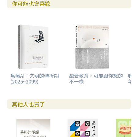
你可能也會喜歡
兩位作者使用 2014年發表的國際共識對於靈性的定義，
所以，應當也是國內第一本用此國際共識貫穿所有論述的書
籍。此國際共識是集合過去幾十年來國際間的經驗與實證結
果，使得討論可以跨信仰、跨文化，得以對於此一科目有一
個共同談論的交集。建議所有讀者學習用這個立場來談靈性
照顧，避免各說各話。我也收集了幾篇近年來重要的文獻摘
要，放在附件，供讀者參考。
三章導論呼應六個案例故事
我寫了三章導論。
鳥瞰AI：文明的轉折期
融合教育，可能跟你想的
聆聽
(2025~2099)
不一樣
年
■ 第一章寫為何要談「從心認識我」，我們究竟如何
有能力如此做。我們也常常談「以人為中心的照顧」，然而
「照顧」，似乎讓照顧者以為只要提供貼心的照顧，失智者
其他人也買了
的問題就可以解決。但實際上，照顧其實可以不用單向，甚
且當照顧者以單向的思考時，可能也忘了自己的需要。
■ 第二章寫失智症到底讓我們失去什麼。我舉了很多