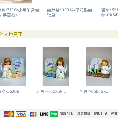
套/3116/小羊吊掛面
面紙盒/D0014/懷特熊面
書架/BS
(羊羔絨)
紙盒
架-中(34
他人也買了
座/5626B...
名片座/5626G...
名片座/5626F...
式：
傳真刷卡、虛擬轉帳、郵政劃撥、超商