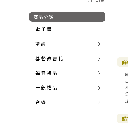
商品分類
電 子 書
聖 經
基 督 教 書 籍
新 舊 約 聖 經
詳
福 音 禮 品
簡 體 聖 經
聖 經 論 叢
和 合 本
一 般 禮 品
英 文 聖 經
神 學 類
福 音 飾 品 配 件
和 合 本 標 點
參 考 書 工 具 書
尺
音 樂
外 文 聖 經
實 踐 神 學
福 音 家 飾 用 品
一 般 卡 片
新 標 點 和 合 本
K J V
摩 西 五 經
系 統 神 學
福 音 項 鍊
讀 經 法
中 外 文 聖 經
教 會 歷 史
福 音 生 活 雜 貨
一 般 文 具
詩 本 樂 譜
和 合 本 修 訂 版
E S V
歷 史 書
神 、 創 造
宣 教 差 傳
福 音 耳 環 / 耳 夾
福 音 桌 飾 品
萬 用 卡
釋 經 法
創 世 記
購