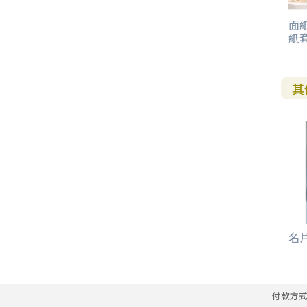
其 他 中 外 文 聖 經
新 約 歷 史 書
青 少 年
靈 恩
研 經 材 料
詩 、 散 文
福 音 包 裝 用 品
聖 經 故 事
約 拿 書
約 翰 福 音
加 拉 太 書
雅 各 書
啟 示 錄
信 徒 神 學
面紙
福 音 明 信 片 . 書 籤
紙套
成 人
教 育
兒 童 教 材
劇 本 遊 戲
福 音 文 具 雜 貨
聖 經 神 學
彌 迦 書
以 弗 所 書
彼 得 前 書
使 徒 行 傳
靈 界
福 音 季 節 卡
職 業
文 字 工 作
青 少 年 教 材
兒 童 故 事 C D
偽 經 次 經
那 鴻 書
腓 立 比 書
彼 得 後 書
其
福 音 小 禮 卡
特 殊 問 題
小 組 教 會
幼 稚 教 材
畫 冊
哈 巴 谷 書
歌 羅 西 書
約 翰 壹 、 貳 、 參 書
其 他 福 音 卡 片
生 活 教 導
成 人 教 材
西 番 雅 書
帖 撒 羅 尼 迦 前 後
猶 大 書
主 日 學 教 材
哈 該 書
提 摩 太 前 後
歸 納 法 研 經
撒 迦 利 亞 書
提 多 書
名片
紙 品
瑪 拉 基 書
腓 利 門 書
教 牧 書 信
付款方