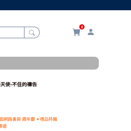
0
/小天使-不住的禱告
 校園網路書房 週年慶 ✦禮品特輯
傳遞