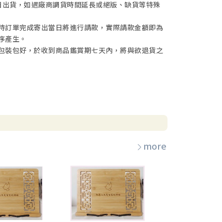
日出貨，如遇廠商調貨時間延長或絕版、缺貨等特殊
待訂單完成寄出當日將進行請款，實際請款金額即為
序產生。
包裝包好，於收到商品鑑賞期七天內，將與欲退貨之
more