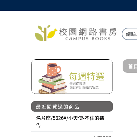
首
最近閱覽過的商品
名片座/5626A/小天使-不住的禱
告
more