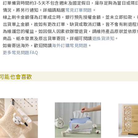
訂單備貨時間約3-5天不包含週末及國定假日，庫存足夠為當日或隔
情況，將另行通知。詳細請點選
常見訂單問題
。
線上刷卡金額僅為訂單成立時，銀行預先授權金額，並未立即扣款，
出貨單上金額，故如有更改訂單、缺貨或取消訂購，皆不會有刷退程
為維護您的權益，如因個人因素欲辦理退貨，請維持產品原狀並依原
商品、紙本發票及原出貨單寄回。詳細可閱讀
退換貨須知
。
如需寄送海外，歡迎閱讀
海外訂購常見問題
。
更多常見問題FAQ
可能也會喜歡