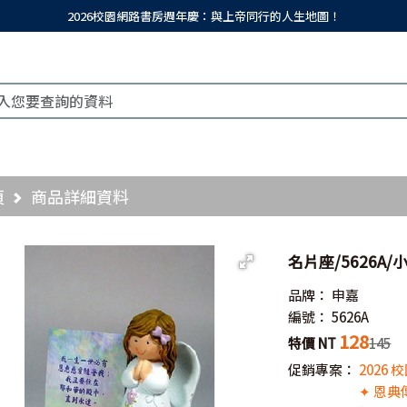
2026校園網路書房週年慶：與上帝同行的人生地圖！
頁
商品詳細資料
名片座/5626A
品牌：
申嘉
編號：
5626A
128
特價 NT
145
促銷專案：
2026
✦ 恩典