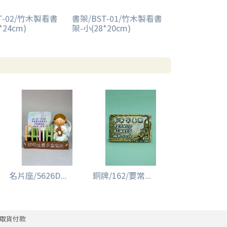
T-02/竹木製看書
書架/BST-01/竹木製看書
*24cm)
架-小(28*20cm)
名片座/5626D...
銅牌/162/要常...
取貨付款