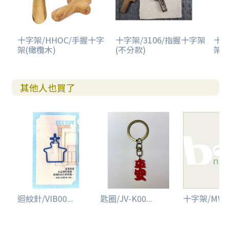
十字架/HHOC/手握十字
十字架/3106/指握十字架
十字
架(橄欖木)
(不分款)
架-
其他人也買了
迴紋針/VIB00...
匙圈/JV-K00...
十字架/MWC-0