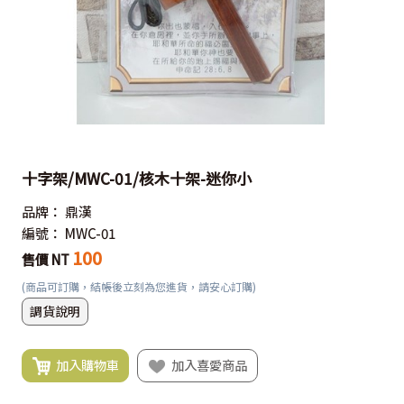
十字架/MWC-01/核木十架-迷你小
品牌：
鼎漢
編號：
MWC-01
100
售價 NT
(商品可訂購，結帳後立刻為您進貨，請安心訂購)
調貨說明
加入購物車
加入喜愛商品