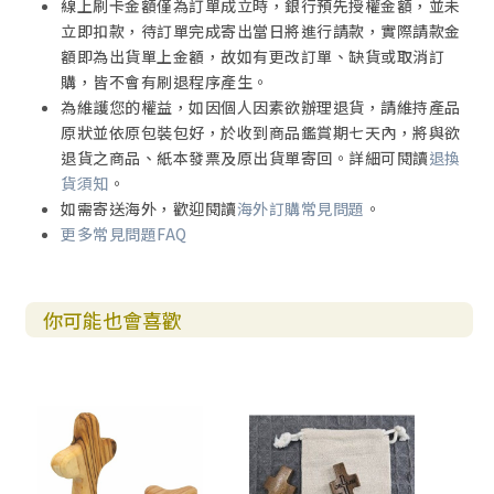
線上刷卡金額僅為訂單成立時，銀行預先授權金額，並未
立即扣款，待訂單完成寄出當日將進行請款，實際請款金
額即為出貨單上金額，故如有更改訂單、缺貨或取消訂
購，皆不會有刷退程序產生。
為維護您的權益，如因個人因素欲辦理退貨，請維持產品
原狀並依原包裝包好，於收到商品鑑賞期七天內，將與欲
退貨之商品、紙本發票及原出貨單寄回。詳細可閱讀
退換
貨須知
。
如需寄送海外，歡迎閱讀
海外訂購常見問題
。
更多常見問題FAQ
你可能也會喜歡