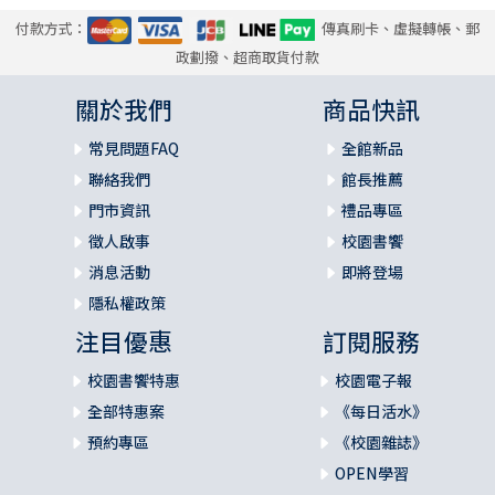
付款方式：
傳真刷卡、虛擬轉帳、郵
政劃撥、超商取貨付款
關於我們
商品快訊
常見問題FAQ
全館新品
聯絡我們
館長推薦
門市資訊
禮品專區
徵人啟事
校園書饗
消息活動
即將登場
隱私權政策
注目優惠
訂閱服務
校園書饗特惠
校園電子報
全部特惠案
《每日活水》
預約專區
《校園雜誌》
OPEN學習