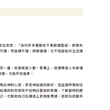
地在思想：「為何許多基督徒不喜歡讀聖經，即便有
不讀，而是讀不懂。即便讀懂，也不知道如何生活運
究一番，但畢竟是少數。事實上，就連傳道人本身懂
經書，也是件苦差事。
明白神的心意，享受神話語的美好，並且隨時幫助信
這樣的研究使我不但明白聖經的意義，了解當時的歷
己，也幫助自己在講道上更融會貫通，造就信徒靈命