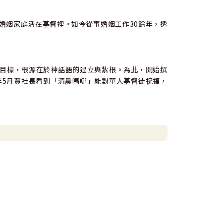
姻家庭活在基督裡。如今從事婚姻工作30餘年，透
目標，根源在於神話語的建立與紮根。為此，開始撰
年5月賈社長看到「清晨嗎哪」能對華人基督徒祝福，