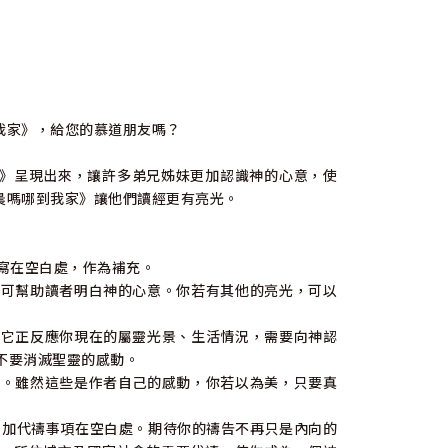
家》，給您的慕道朋友嗎？
》呈現出來，讓許多弟兄姊妹更加認識神的心意，使
晨嗎哪到我家》讓他們讀經更有亮光。
寫在空白處，作為補充。
可幫助讀者明白神的心意。你若有其他的亮光，可以
它正反應你現在的屬靈光景、生活情況，需要向神認
不要消滅聖靈的感動。
。雖然這些是作者自己的感動，你若以為美，只要真
加代禱事項在空白處。期待你的禱告不再只是內向的