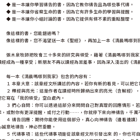
◆ 是一本讓你學習禱告的書，因為它教你禱告且為哪些事代禱。
◆ 是一本讓你省察生命的書，因為它有許多生命的學習與提醒。
◆ 是一本讓你小組討論的書，因為它提供有條不紊的重點整理。
像這樣的書，您能錯過嗎？
像這樣的書，您不渴望送一本《聖經》，再加上一本《清晨嗎哪到我
張木泉牧師把牧會三十多來的研究與領受，藉著《清晨嗎哪到我家
讀經成為一種享受；新朋友不再以讀經為苦差事，因為深入淺出的《清
每一本《清晨嗎哪到我家》包含的內容有：
１ 本章大意：該章經文所講述的內容。若你有新的看見，可以把它
２ 釋經與亮光：這是作者在讀經時所歸納出來的亮光（含解經），
把它寫在「我的領受」空白處內。
３ 捫心自問：你可以透過這部分來問問自己對真理的回應情形。若
罪，或對你有更深提醒，或付之行動……，你就停下來向神禱告，千萬
４ 禱告回應：期待你能使用這個部分，真心向神禱告（邊看邊讀）
心誠意地禱告，神必然垂聽。
５ 代禱事項：這些代禱事項是從該章經文所引發出來 的，你也可自