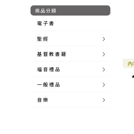
商品分類
電 子 書
聖 經
基 督 教 書 籍
新 舊 約 聖 經
內
福 音 禮 品
簡 體 聖 經
聖 經 論 叢
和 合 本
一 般 禮 品
英 文 聖 經
神 學 類
福 音 飾 品 配 件
和 合 本 標 點
參 考 書 工 具 書
音 樂
外 文 聖 經
實 踐 神 學
福 音 家 飾 用 品
一 般 卡 片
新 標 點 和 合 本
K J V
摩 西 五 經
系 統 神 學
福 音 項 鍊
讀 經 法
中 外 文 聖 經
教 會 歷 史
福 音 生 活 雜 貨
一 般 文 具
詩 本 樂 譜
和 合 本 修 訂 版
E S V
歷 史 書
神 、 創 造
宣 教 差 傳
福 音 耳 環 / 耳 夾
福 音 桌 飾 品
萬 用 卡
釋 經 法
創 世 記
註 釋 本 聖 經
生 命 造 就
福 音 食 器 廚 房
食 器 廚 房
C D
現 代 中 文 譯 本
G N B
和 合 本 / N I V
舊 約 註 釋
基 督
社 會 參 與
歷 史
福 音 手 環 / 手 鍊
福 音 布 軸 掛 畫
福 音 服 飾 布 品
貼 紙
日 記 . 筆 記
音 樂 叢 書
聖 經 概 論
出 埃 及 記
約 書 亞 記