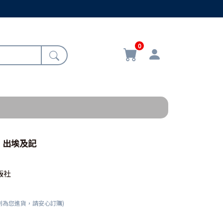
0
：出埃及記
版社
刻為您進貨，請安心訂購)