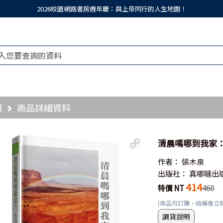
2026校園網路書房週年慶：與上帝同行的人生地圖！
頁
商品詳細資料
清晨嗎哪到我家
作者：
張木泉
出版社：
真哪噠出
414
特價 NT
460
(商品可訂購，結帳後立
調貨說明