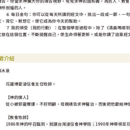
禱告，你當求神擴大你的禱告視野，常常求神的國和義，為別人、教會
神所祝福的人。
６ 每日金句：你可以從每天所讀的經文中，挑出一段或一節、一句
它、背它、默想它，使它成為你今天的幫助。
７ 我的領受（我的行動）：在整個學習過程中，除了《清晨嗎哪到
它放在這個位置，不斷提醒自己，使生命得著更新。或是你讀了這章經
者介紹
張木泉
花蓮博愛浸信會主任牧師。
【神的僕人】
從小被邪靈攪擾，不好照顧，母親禱告求神醫治，而後把他獻給神
【教會牧師】
1986年神的呼召臨到，就讀台灣浸信會神學院；1990年神帶領至