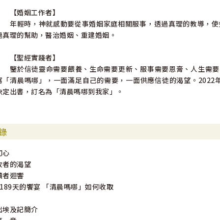
【婚姻工作者】
年輕時，神就感動要從事婚姻家庭相關服事，透過真理的教導，使婚
過真理的幫助，醫治婚姻、重建婚姻。
【聖經實踐者】
鑒於信徒靈命需要餵養、生命需要更新、服事需要恩膏、人生需要
寫「清晨嗎哪」，一面滿足自己的需要，一面供應信徒的渴望。2022
決定出書，訂名為「清晨嗎哪到我家」。
錄
初心
牧者的渴望
讀者迴響
1189天的饗宴 「清晨嗎哪」如何收取
出埃及記簡介