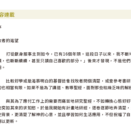
第四十章
容連載
序
牧者的渴望
打從獻身服事主到如今，已有16個年頭。這段日子以來，我不斷
讀，也斷斷續續，甚至只讀自己喜歡的部分。」後來才發現，不是他們
用。
比較好學或是渴慕明白的基督徒會找牧者問個清楚，或查參考書研
的也相當有限。如果不是為了講道、教導聖經，面對那些枯燥乏味的解
與其為了應付工作上的需要而痛苦地研究聖經，不如轉換心態好好
徒突如其來的求知慾。於是我開始有計畫地研經，逐卷逐節地弄清楚，
史背景，更清楚了解神的心意，並且學習如何生活應用，不但祝福了自
得以更新。