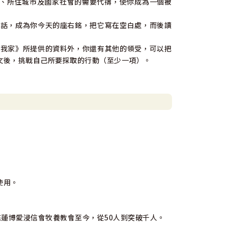
、所住城市及國家社會的需要代禱，使你成為一個被
話，成為你今天的座右銘，把它寫在空白處，而後讀
我家》所提供的資料外，你還有其他的領受，可以把
文後，挑戰自己所要採取的行動（至少一項）。
使用。
花蓮博愛浸信會牧養教會至今，從50人到突破千人。