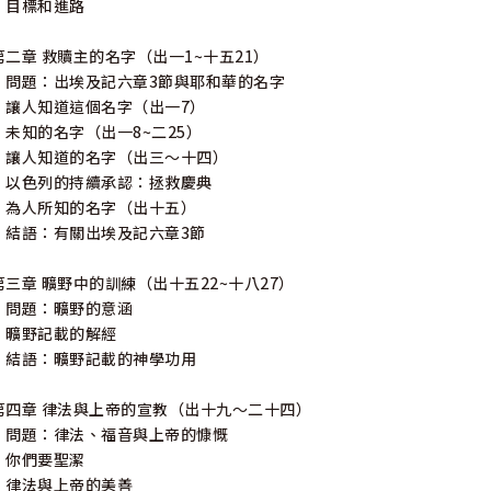
目標和進路
第二章 救贖主的名字（出一1~十五21）
問題：出埃及記六章3節與耶和華的名字
讓人知道這個名字（出一7）
未知的名字（出一8~二25）
讓人知道的名字（出三～十四）
以色列的持續承認：拯救慶典
為人所知的名字（出十五）
結語：有關出埃及記六章3節
第三章 曠野中的訓練（出十五22~十八27）
問題：曠野的意涵
曠野記載的解經
結語：曠野記載的神學功用
第四章 律法與上帝的宣教（出十九～二十四）
問題：律法、福音與上帝的慷慨
你們要聖潔
律法與上帝的美善