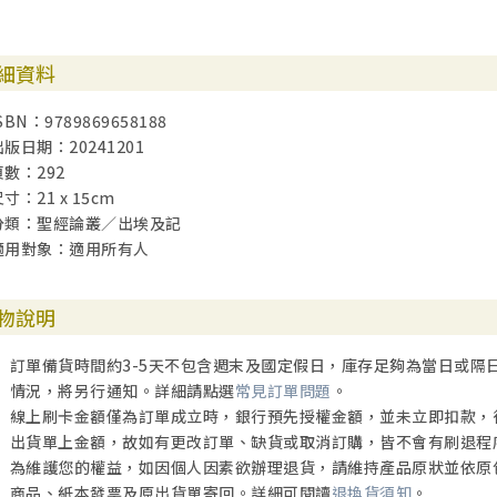
細資料
SBN：9789869658188
出版日期：20241201
頁數：292
寸：21 x 15cm
分類：聖經論叢／出埃及記
適用對象：適用所有人
物說明
訂單備貨時間約3-5天不包含週末及國定假日，庫存足夠為當日或隔
情況，將另行通知。詳細請點選
常見訂單問題
。
線上刷卡金額僅為訂單成立時，銀行預先授權金額，並未立即扣款，
出貨單上金額，故如有更改訂單、缺貨或取消訂購，皆不會有刷退程
為維護您的權益，如因個人因素欲辦理退貨，請維持產品原狀並依原
商品、紙本發票及原出貨單寄回。詳細可閱讀
退換貨須知
。