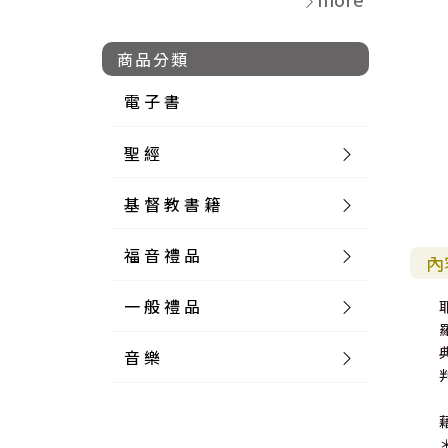
商品分類
電 子 書
聖 經
基 督 教 書 籍
新 舊 約 聖 經
福 音 禮 品
簡 體 聖 經
聖 經 論 叢
和 合 本
內
一 般 禮 品
英 文 聖 經
神 學 類
福 音 飾 品 配 件
和 合 本 標 點
參 考 書 工 具 書
音 樂
外 文 聖 經
實 踐 神 學
福 音 家 飾 用 品
一 般 卡 片
新 標 點 和 合 本
K J V
摩 西 五 經
系 統 神 學
福 音 項 鍊
讀 經 法
中 外 文 聖 經
教 會 歷 史
福 音 生 活 雜 貨
一 般 文 具
詩 本 樂 譜
和 合 本 修 訂 版
E S V
歷 史 書
神 、 創 造
宣 教 差 傳
福 音 耳 環 / 耳 夾
福 音 桌 飾 品
萬 用 卡
釋 經 法
創 世 記