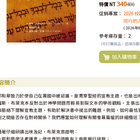
340
特價 NT
400
促銷專案：
2026
同行的人
( 2026年
參考庫存量：
2
(可訂購商品，若庫存
加入購物車
容簡介
耶和華致力於使自己在萬國中被認識，是貫穿聖經的宣教主題，也是出
羅斯．布萊克本反對出於神學問題而輕易割裂文本的學術觀點，主張出
典脈絡下理解宣教主題，有助於解決書中提出的難題。例如，如何最恰
判之間是否存在對峙關係？我們應當如何理解有關會幕篇幅的詳細描述
藉著仔細研讀出埃及記，布萊克恩證明：
＊耶和華使法老謙卑，使世界知道唯有上帝能施行拯救；