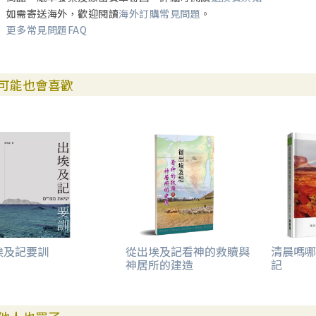
如需寄送海外，歡迎閱讀
海外訂購常見問題
。
更多常見問題FAQ
可能也會喜歡
埃及記要訓
從出埃及記看神的救贖與
清晨嗎哪
神居所的建造
記