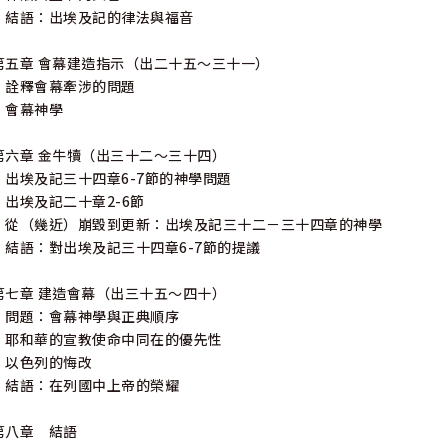
結語：出埃及記的律法與福音
第五章 會幕建造指示（出二十五～三十一）
詮釋會幕牽涉的問題
會幕神學
第六章 金牛犢（出三十二～三十四）
出埃及記三十四章6-7節的神學問題
出埃及記二十章2-6節
從（幾近）崩毀到更新：出埃及記三十二－三十四章的神學
結語：對出埃及記三十四章6-7節的提議
第七章 建造會幕（出三十五～四十）
問題：會幕神學與正典順序
耶和華的宣教使命中同在的優先性
以色列的悔改
結語：在列國中上帝的榮耀
第八章 結語