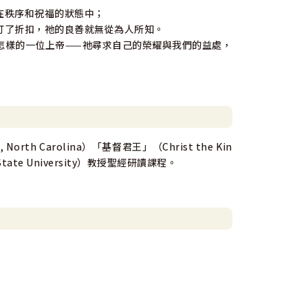
在秩序和祝福的狀態中；
打了折扣，祂的良善就無從為人所知。
怎樣的一位上帝——祂尋求自己的榮耀與我們的益處，
 Carolina）「基督君王」（Christ the Kin
te University）教授聖經研讀課程。