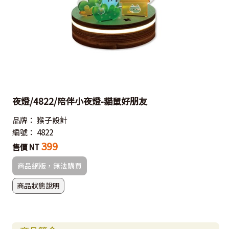
夜燈/4822/陪伴小夜燈-貓鼠好朋友
品牌：
猴子設計
編號：
4822
399
售價 NT
商品絕版，無法購買
商品狀態說明