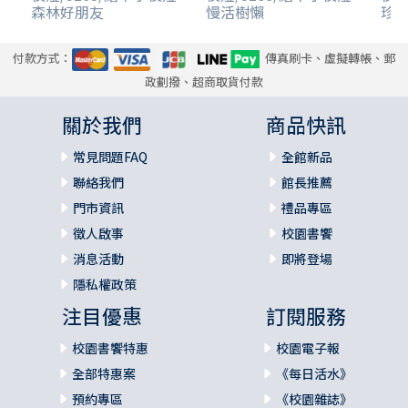
森林好朋友
慢活樹懶
珍
付款方式：
傳真刷卡、虛擬轉帳、郵
政劃撥、超商取貨付款
關於我們
商品快訊
常見問題FAQ
全館新品
聯絡我們
館長推薦
門市資訊
禮品專區
徵人啟事
校園書饗
消息活動
即將登場
隱私權政策
注目優惠
訂閱服務
校園書饗特惠
校園電子報
全部特惠案
《每日活水》
預約專區
《校園雜誌》