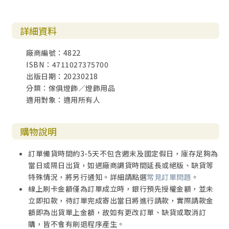
詳細資料
廠商編號：4822
ISBN：4711027375700
出版日期：20230218
分類：傢俱燈飾／燈飾用品
適用對象：適用所有人
購物說明
訂單備貨時間約3-5天不包含週末及國定假日，庫存足夠為
當日或隔日出貨，如遇廠商調貨時間延長或絕版、缺貨等
特殊情況，將另行通知。詳細請點選
常見訂單問題
。
線上刷卡金額僅為訂單成立時，銀行預先授權金額，並未
立即扣款，待訂單完成寄出當日將進行請款，實際請款金
額即為出貨單上金額，故如有更改訂單、缺貨或取消訂
購，皆不會有刷退程序產生。