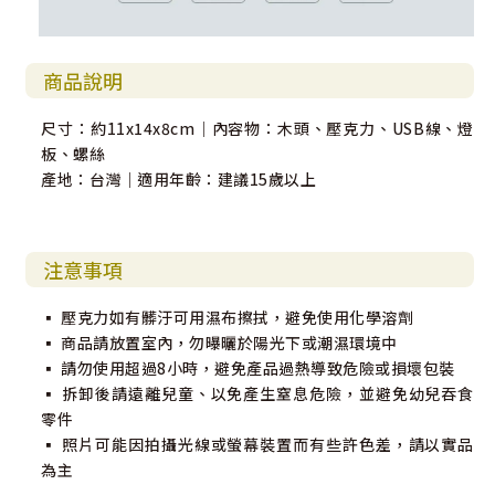
商品說明
尺寸：約11x14x8cm｜內容物：木頭、壓克力、USB線、燈
板、螺絲
產地：台灣｜適用年齡：建議15歲以上
注意事項
▪️ 壓克力如有髒汙可用濕布擦拭，避免使用化學溶劑
▪️ 商品請放置室內，勿曝曬於陽光下或潮濕環境中
▪️ 請勿使用超過8小時，避免產品過熱導致危險或損壞包裝
▪️ 拆卸後請遠離兒童、以免產生窒息危險，並避免幼兒吞食
零件
▪️ 照片可能因拍攝光線或螢幕裝置而有些許色差，請以實品
為主