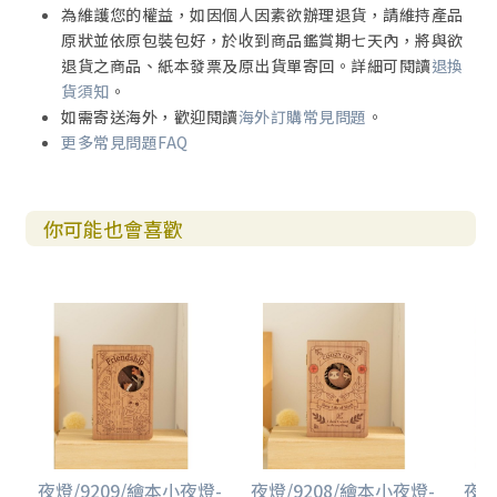
為維護您的權益，如因個人因素欲辦理退貨，請維持產品
原狀並依原包裝包好，於收到商品鑑賞期七天內，將與欲
退貨之商品、紙本發票及原出貨單寄回。詳細可閱讀
退換
貨須知
。
如需寄送海外，歡迎閱讀
海外訂購常見問題
。
更多常見問題FAQ
你可能也會喜歡
夜燈/9209/繪本小夜燈-
夜燈/9208/繪本小夜燈-
夜燈