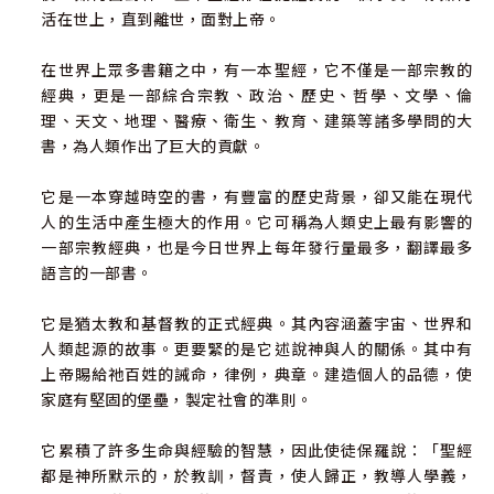
活在世上，直到離世，面對上帝。
在世界上眾多書籍之中，有一本聖經，它不僅是一部宗教的
經典，更是一部綜合宗教、政治、歷史、哲學、文學、倫
理、天文、地理、醫療、衛生、教育、建築等諸多學問的大
書，為人類作出了巨大的貢獻。
它是一本穿越時空的書，有豐富的歷史背景，卻又能在現代
人的生活中產生極大的作用。它可稱為人類史上最有影響的
一部宗教經典，也是今日世界上每年發行量最多，翻譯最多
語言的一部書。
它是猶太教和基督教的正式經典。其內容涵蓋宇宙、世界和
人類起源的故事。更要緊的是它述說神與人的關係。其中有
上帝賜給祂百姓的誡命，律例，典章。建造個人的品德，使
家庭有堅固的堡壘，製定社會的準則。
它累積了許多生命與經驗的智慧，因此使徒保羅說：「聖經
都是神所默示的，於教訓，督責，使人歸正，教導人學義，