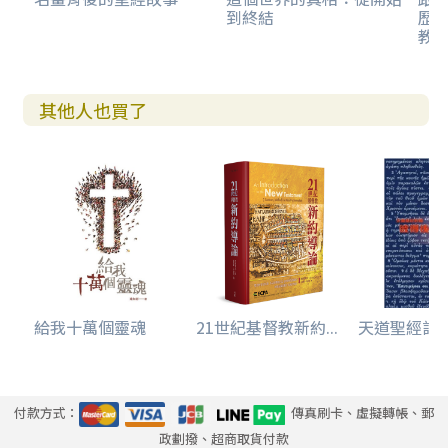
到終結
歷
章）
教
掃羅窮追大衛命危，狗急跳牆假装癲癡。（撒母耳記上二十
一章10-15節）
禱告聖殿窩藏不法，心照不宣無言以對。（馬太福音二十一
其他人也買了
章12-27節）
第十六計 上屋抽梯
鑄造牛犢假神真拜，吃喝淫蕩惹神忿怒。（出埃及記三十二
章）
亞比米勒橫行霸道，迦勒串謀殃及示劍。（士師記九章22-57
節）
第十七計 以逸待勞
上車補票惹麻煩，割禮制肘毁示創。（創世記三十四章）
給我十萬個靈魂
21世紀基督教新約...
天道聖經註釋-
第十八計 上上策
建樓出征慎謀遠慮，面臨終極更勿粗心。（路加福音十四章2
5-35節）
付款方式：
傳真刷卡、虛擬轉帳、郵
政劃撥、超商取貨付款