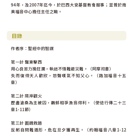
94年，及2007年迄今，於巴西大安基督教會服事；並曾於南
美福音中心擔任主任之職。
目錄
作者序：聖經中的智謀
第一計 聲東擊西
用心良苦力挽狂瀾，執迷不悟難避災難。（阿摩司書）
失而復得天人歡欣，怨聲嘆氣不知父心。（路加福音十五
章）
第二計 隔岸觀火
歷盡滄桑為主被囚，鷸蚌相爭漁翁得利。（使徒行傳二十三
章1-11節）
第三計 圍魏救趙
反躬自問難遁形，危在旦夕獲再生。（約翰福音八章1-12