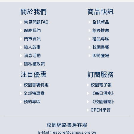
第十九計 欲擒故縱
民族命運危在旦夕，慈母用計保住兒命。（出埃及記一至二
關於我們
商品快訊
章）
常見問題FAQ
全館新品
調兵遣將智勇雙全，謙和應對收服民心。（撒母耳記上十一
章1-13節）
聯絡我們
館長推薦
密謀懷疑軍機外洩，神僕智服敵軍心服。（列王紀下六章8-2
門市資訊
禮品專區
3節）
徵人啟事
校園書饗
消息活動
即將登場
第二十計 指桑罵槐
隱私權政策
攀親引戚妖言惑眾，盲從自焚兩敗俱傷。（士師記九章）
自視完美功虧一簣，真心悔改必承鴻恩。（路加福音十八章9
注目優惠
訂閱服務
-14節）
校園書饗特惠
校園電子報
第二十一計 瞞天過海
全部特惠案
《每日活水》
為利鬩牆不顧親情，裝模作樣惟圖祝福。（創世記二十七
預約專區
《校園雜誌》
章）
OPEN學習
為娶嬌妻忍受風霜，二十寒暑虞詐不休。（創世記二十九章1
-30節）
校園網路書房客服
窥探陣地險象叢生，紅繩為記全家蒙恩。（約書亞記二章1-2
E-Mail：
estore@campus.org.tw
4節，六章1-27節）