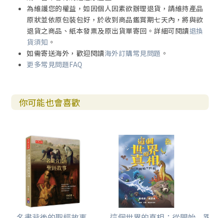
章）
為維護您的權益，如因個人因素欲辦理退貨，請維持產品
無賴匪徒欺侮外客，引起公憤險遭滅族。（士師記十九至二
原狀並依原包裝包好，於收到商品鑑賞期七天內，將與欲
十章）
退貨之商品、紙本發票及原出貨單寄回。詳細可閱讀
退換
刎頸之交推心置腹，採循父意通風報信。（撒母耳上十八至
貨須知
。
二十章）
如需寄送海外，歡迎閱讀
海外訂購常見問題
。
更多常見問題FAQ
第十三計 拋磚引玉
僅見其利不顧其害，自願上勾悔時來遲。（創世記一至三
章）
你可能也會喜歡
離家出走貪圖虛榮，神愛呼喚勸民歸正。（何西阿書）
謹記恩怨滴水難求，認識基督活水長流。（約翰福音四章1-4
2節）
第十四計 金蟬脫殼
剿敵有功惹嫉恨，巧施佈局救夫君。（撒母耳記上十九章）
玩弄權術埋抹公理，洗手自潔難脱罪污。（馬太福音二十七
章）
第十五計 假癡不癲
猶大喪妻追求新歡，信物確鑿無法推賴。（創世記三十八
名畫背後的聖經故事
這個世界的真相：從開始
跟