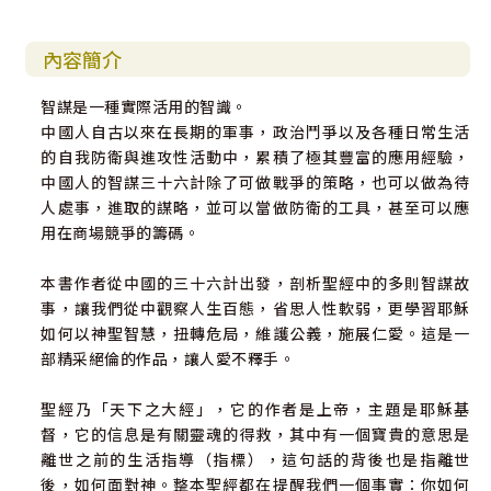
內容簡介
智謀是一種實際活用的智識。
中國人自古以來在長期的軍事，政治鬥爭以及各種日常生活
的自我防衛與進攻性活動中，累積了極其豐富的應用經驗，
中國人的智謀三十六計除了可做戰爭的策略，也可以做為待
人處事，進取的謀略，並可以當做防衛的工具，甚至可以應
用在商場競爭的籌碼。
本書作者從中國的三十六計出發，剖析聖經中的多則智謀故
事，讓我們從中觀察人生百態，省思人性軟弱，更學習耶穌
如何以神聖智慧，扭轉危局，維護公義，施展仁愛。這是一
部精采絕倫的作品，讓人愛不釋手。
聖經乃「天下之大經」，它的作者是上帝，主題是耶穌基
督，它的信息是有關靈魂的得救，其中有一個寶貴的意思是
離世之前的生活指導（指標），這句話的背後也是指離世
後，如何面對神。整本聖經都在提醒我們一個事實：你如何