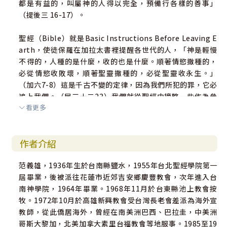
都是有益的，叫屬神的人得以完全，預備行各樣的善事」
（提後三 16-17）。
聖經（Bible）就是Basic Instructions Before Leaving E
arth，使徒保羅在加拉太書裡提醒各世代的人，「神是輕慢
不得的，人種的是什麼，收的也是什麼。順著情慾撒種的，
必從情慾收敗壞，順著聖靈撒種的，必從聖靈收永生。」
（加六7-8）這是千古不變的定律，因為我們所犯的罪，它必
追上我們。（民三十二23）我們就從聖經中摘略一些作為參
看更多
考，一方面學習智慧，另一方面也做我們生活的警惕。我們
要切切記得：被人欺騙是可憐，欺騙自己是可悲，欺騙別人
是可惡。
作者介紹
范義雄，1936年生於台南縣鹽水，1955年台北聖經學院第一
屆畢業，後被派往花蓮市近郊吉安鄉慶豐教會，次年進入台
南神學院，1964年畢業。1968年11月於台東縣池上教會按
牧。1972年10月於高雄新興教會受台灣長老會差派為海外宣
教師，從此僑居海外，曾經在南美洲巴西、巴拉圭，中美洲
哥斯大黎加，北美加拿大素里台福教會等地服事。1985至19