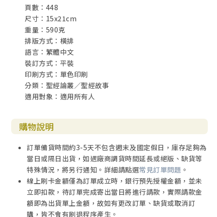
頁數：448
第八計 打草驚蛇
尺寸：15x21cm
嫉賢妒能蓄意加害,後悔莫及自慚形穢。（創世記三十七章1-
重量：590克
36節，四十二章1-38節）
排版方式：橫排
語言：繁體中文
第九計 李代桃僵
裝訂方式：平裝
猶大許諾承擔後果，情詞迫切和解相認。（創世記四十三至
印刷方式：單色印刷
四十四章）
分類：聖經論叢／聖經故事
逃奴窮途幸遇救星，保羅修書樂代桃僵。（腓利門晝）
適用對象：適用所有人
第十計 反間計
窮途末路費心機，派人伏底敗惡計。（撒母耳記下十五至十
購物說明
七章）
訂單備貨時間約3-5天不包含週末及國定假日，庫存足夠為
第十一計 連環計
當日或隔日出貨，如遇廠商調貨時間延長或絕版、缺貨等
命藏銀杯策畫留弟，不計前嫌手足相會。（創世記四十一至
特殊情況，將另行通知。詳細請點選
常見訂單問題
。
四十五章）
線上刷卡金額僅為訂單成立時，銀行預先授權金額，並未
立即扣款，待訂單完成寄出當日將進行請款，實際請款金
第十二計 調虎離山
額即為出貨單上金額，故如有更改訂單、缺貨或取消訂
初臨貴境首遭敗兵，詐敗反擊大獲全勝。（約書亞記七至八
購，皆不會有刷退程序產生。