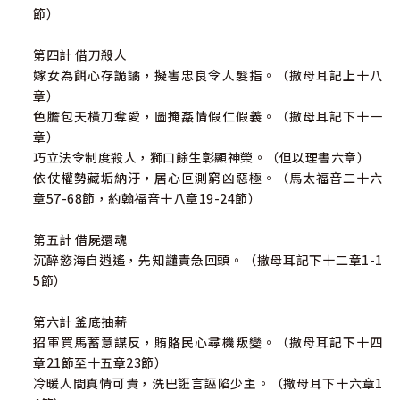
節）
第四計 借刀殺人
嫁女為餌心存詭譎，擬害忠良令人髮指。（撒母耳記上十八
章）
色膽包天橫刀奪愛，圖掩姦情假仁假義。（撒母耳記下十一
章）
巧立法令制度殺人，獅口餘生彰顯神榮。（但以理書六章）
依仗權勢藏垢納汙，居心叵測窮凶惡極。（馬太福音二十六
章57-68節，約翰福音十八章19-24節）
第五計 借屍還魂
沉醉慾海自逍遙，先知譴責急回頭。（撒母耳記下十二章1-1
5節）
第六計 釜底抽薪
招軍買馬蓄意謀反，賄賂民心尋機叛變。（撒母耳記下十四
章21節至十五章23節）
冷暖人間真情可貴，洗巴誑言誣陷少主。（撒母耳下十六章1