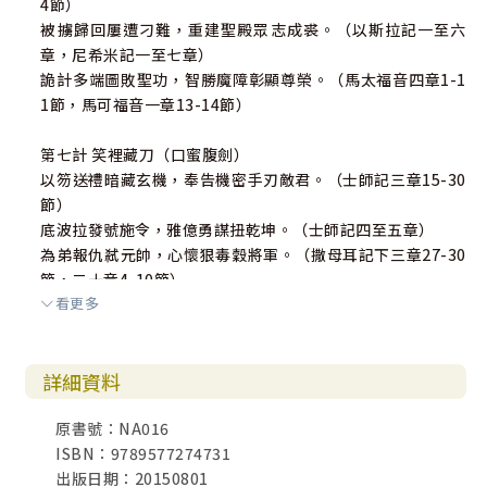
4節）
被擄歸回屢遭刁難，重建聖殿眾志成裘。（以斯拉記一至六
章，尼希米記一至七章）
詭計多端圖敗聖功，智勝魔障彰顯尊榮。（馬太福音四章1-1
1節，馬可福音一章13-14節）
第七計 笑裡藏刀（口蜜腹劍）
以笏送禮暗藏玄機，奉告機密手刃敵君。（士師記三章15-30
節）
底波拉發號施令，雅億勇謀扭乾坤。（士師記四至五章）
為弟報仇弒元帥，心懷狠毒穀將軍。（撒母耳記下三章27-30
節，二十章4-10節）
看更多
虛張聲勢假情意，希律狠心剿嬰兒。（馬太福音二章1-15
節）
狼狽為奸巧設圈套，納税議題刃化除。（馬太福音二十二章1
詳細資料
5-22節，馬可福音十二章13-17節，路加福音二十章19-26
節）
原書號：NA016
猶大賣師假親暱，捫心有愧走絕路。（馬太福音二十六章14-
ISBN：9789577274731
24節，47-50節）
出版日期：20150801