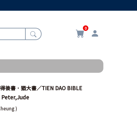
0
後書．猶大書／TIEN DAO BIBLE
Peter,Jude
Cheung )