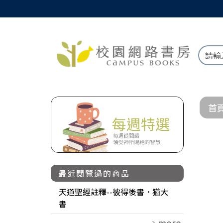
首
最近閱覽過的商品
天道聖經註釋--彼得後書．猶大
書
more