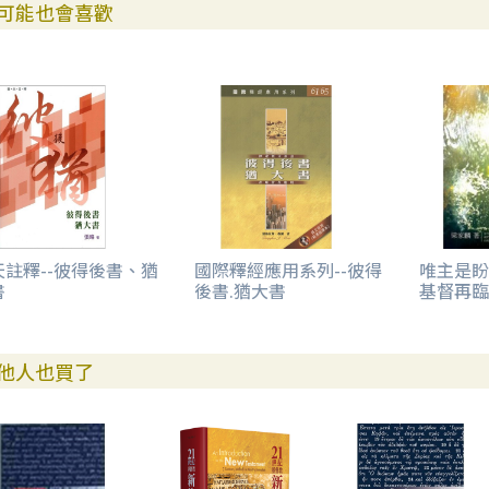
可能也會喜歡
天註釋--彼得後書、猶
國際釋經應用系列--彼得
唯主是盼
書
後書.猶大書
基督再臨
他人也買了