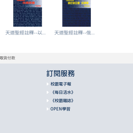
天道聖經註釋--以...
天道聖經註釋--俄...
取貨付款
訂閱服務
校園電子報
《每日活水》
《校園雜誌》
OPEN學習