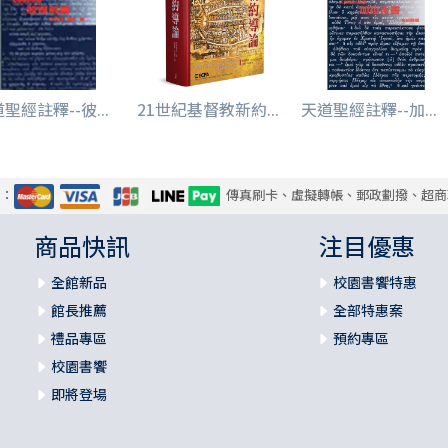
聖經註釋--彼...
21世紀基督教新約...
天道聖經註釋--加...
式：
傳真刷卡、虛擬轉帳、郵政劃撥、超商
商品快訊
注目優惠
全館新品
校園書饗特惠
館長推薦
全部特惠案
禮品專區
預約專區
校園書饗
即將登場