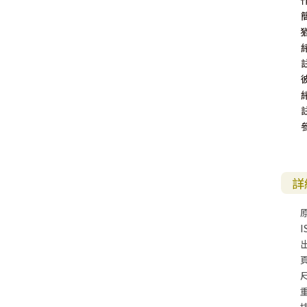
其 他 中 外 文 聖 經
新 約 歷 史 書
青 少 年
靈 恩
研 經 材 料
詩 、 散 文
福 音 包 裝 用 品
聖 經 故 事
約 拿 書
約 翰 福 音
加 拉 太 書
雅 各 書
啟 示 錄
信 徒 神 學
福 音 明 信 片 . 書 籤
成 人
教 育
兒 童 教 材
劇 本 遊 戲
福 音 文 具 雜 貨
聖 經 神 學
彌 迦 書
以 弗 所 書
彼 得 前 書
使 徒 行 傳
靈 界
福 音 季 節 卡
職 業
文 字 工 作
青 少 年 教 材
兒 童 故 事 C D
偽 經 次 經
那 鴻 書
腓 立 比 書
彼 得 後 書
福 音 小 禮 卡
特 殊 問 題
小 組 教 會
幼 稚 教 材
畫 冊
哈 巴 谷 書
歌 羅 西 書
約 翰 壹 、 貳 、 參 書
其 他 福 音 卡 片
生 活 教 導
成 人 教 材
西 番 雅 書
帖 撒 羅 尼 迦 前 後
猶 大 書
詳
主 日 學 教 材
哈 該 書
提 摩 太 前 後
歸 納 法 研 經
撒 迦 利 亞 書
提 多 書
I
紙 品
瑪 拉 基 書
腓 利 門 書
尺
教 牧 書 信