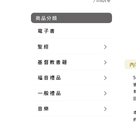
商品分類
電 子 書
聖 經
基 督 教 書 籍
新 舊 約 聖 經
內
福 音 禮 品
簡 體 聖 經
聖 經 論 叢
和 合 本
5
一 般 禮 品
英 文 聖 經
神 學 類
福 音 飾 品 配 件
和 合 本 標 點
參 考 書 工 具 書
音 樂
外 文 聖 經
實 踐 神 學
福 音 家 飾 用 品
一 般 卡 片
新 標 點 和 合 本
K J V
摩 西 五 經
系 統 神 學
福 音 項 鍊
讀 經 法
中 外 文 聖 經
教 會 歷 史
福 音 生 活 雜 貨
一 般 文 具
詩 本 樂 譜
和 合 本 修 訂 版
E S V
歷 史 書
神 、 創 造
宣 教 差 傳
福 音 耳 環 / 耳 夾
福 音 桌 飾 品
萬 用 卡
釋 經 法
創 世 記