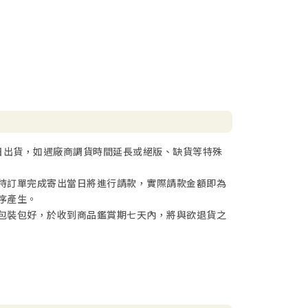
日出貨，如遇廠商調貨時間延長或絕版、缺貨等特殊
待訂單完成寄出當日將進行請款，實際請款金額即為
序產生。
包裝包好，於收到商品鑑賞期七天內，將與欲退貨之