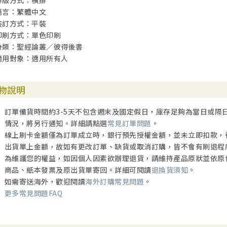
排版方式：橫排
語言：繁體中文
裝訂方式：平裝
印刷方式：單色印刷
分類：聖經論叢／彼得後書
適用對象：適用所有人
物說明
訂單備貨時間約3-5天不包含週末及國定假日，庫存足夠為當日或隔
情況，將另行通知。詳細請點選
常見訂單問題
。
線上刷卡金額僅為訂單成立時，銀行預先授權金額，並未立即扣款，
出貨單上金額，故如有更改訂單、缺貨或取消訂購，皆不會有刷退程
為維護您的權益，如因個人因素欲辦理退貨，請維持產品原狀並依原
商品、紙本發票及原出貨單寄回。詳細可閱讀
退換貨須知
。
如需寄送海外，歡迎閱讀
海外訂購常見問題
。
更多常見問題FAQ