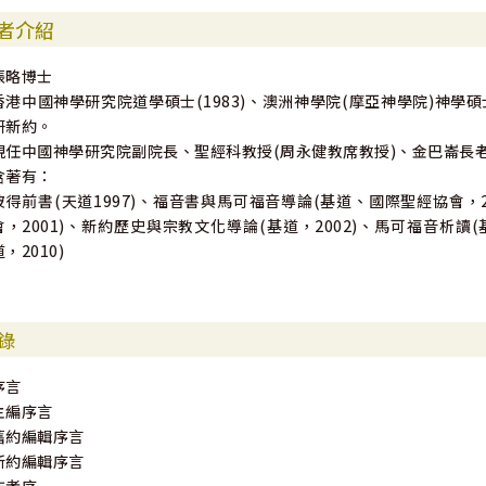
者介紹
張略博士
香港中國神學研究院道學碩士(1983)、澳洲神學院(摩亞神學院)神學碩士
研新約。
現任中國神學研究院副院長、聖經科教授(周永健教席教授)、金巴崙長
含著有：
彼得前書(天道1997)、福音書與馬可福音導論(基道、國際聖經協會，
會，2001)、新約歷史與宗教文化導論(基道，2002)、馬可福音析讀
道，2010)
錄
序言
主編序言
舊約編輯序言
新約編輯序言