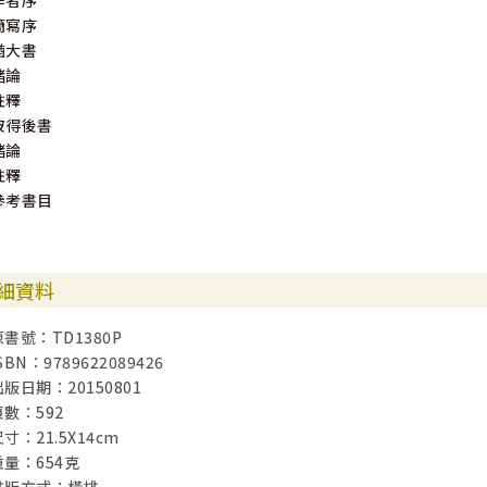
作者序
簡寫序
猶大書
緒論
註釋
彼得後書
緒論
註釋
參考書目
細資料
原書號：TD1380P
SBN：9789622089426
出版日期：20150801
頁數：592
寸：21.5X14cm
重量：654克