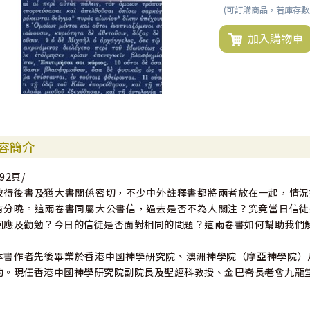
(可訂購商品，若庫存
加入購物車
容簡介
92頁/
彼得後書及猶大書關係密切，不少中外註釋書都將兩者放在一起，情況
有分曉。這兩卷書同屬大公書信，過去是否不為人關注？究竟當日信徒
回應及勸勉？今日的信徒是否面對相同的問題？這兩卷書如何幫助我們
本書作者先後畢業於香港中國神學研究院、澳洲神學院（摩亞神學院）及
約。現任香港中國神學研究院副院長及聖經科教授、金巴崙長老會九龍