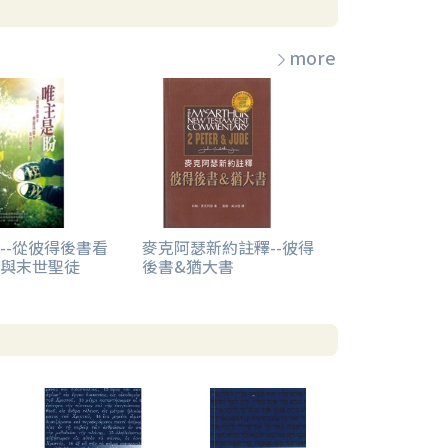
more
--從彼得後書看
麥克阿瑟新約註釋--彼得
與末世聖徒
後書&猶大書