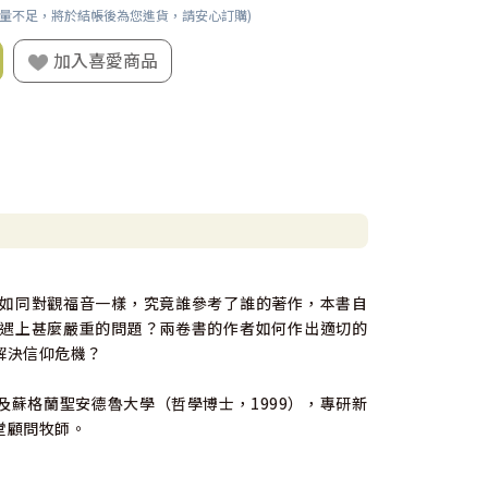
數量不足，將於結帳後為您進貨，請安心訂購)
加入喜愛商品
如同對觀福音一樣，究竟誰參考了誰的著作，本書自
遇上甚麼嚴重的問題？兩卷書的作者如何作出適切的
解決信仰危機？
蘇格蘭聖安德魯大學（哲學博士，1999），專研新
堂顧問牧師。