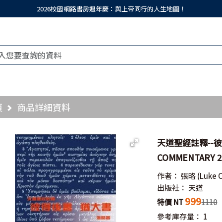
2026校園網路書房週年慶：與上帝同行的人生地圖！
頁
商品詳細資料
天道聖經註釋--彼得
COMMENTARY 2 
作者：
張略
(Luke 
出版社：
天道
999
特價 NT
1110
參考庫存量：
1