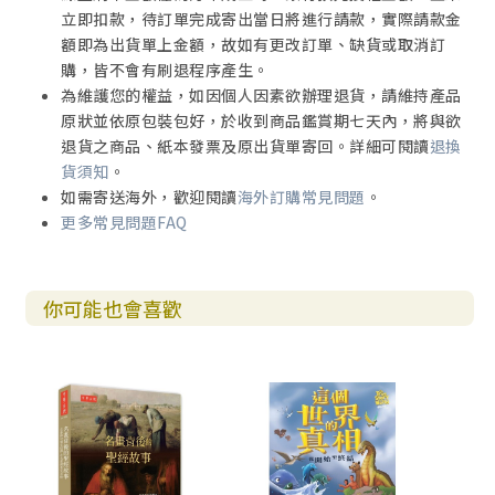
立即扣款，待訂單完成寄出當日將進行請款，實際請款金
額即為出貨單上金額，故如有更改訂單、缺貨或取消訂
購，皆不會有刷退程序產生。
為維護您的權益，如因個人因素欲辦理退貨，請維持產品
原狀並依原包裝包好，於收到商品鑑賞期七天內，將與欲
退貨之商品、紙本發票及原出貨單寄回。詳細可閱讀
退換
貨須知
。
如需寄送海外，歡迎閱讀
海外訂購常見問題
。
更多常見問題FAQ
你可能也會喜歡