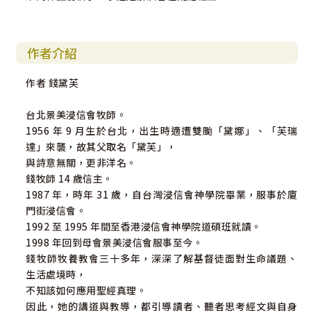
作者介紹
作者 錢黛芙
台北景美浸信會牧師。
1956 年 9 月生於台北，出生時適遭雙颱「黛娜」、「芙瑞
達」來襲，故其父取名「黛芙」，
與詩意無關，更非洋名。
錢牧師 14 歲信主。
1987 年，時年 31 歲，自台灣浸信會神學院畢業，服事於廈
門街浸信會。
1992 至 1995 年間至香港浸信會神學院道碩班就讀。
1998 年回到母會景美浸信會服事至今。
錢牧師牧養教會三十多年，深深了解基督徒面對生命議題、
生活處境時，
不知該如何應用聖經真理。
因此，她的講道與教導，都引導讀者、聽者思考經文與自身