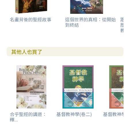
名畫背後的聖經故事
這個世界的真相：從開始
跟
到終結
歷
教
其他人也買了
合乎聖經的講道：
基督教神學(卷二)
基督教神學(
釋...