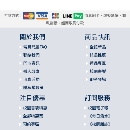
付款方式：
傳真刷卡、虛擬轉帳、郵
政劃撥、超商取貨付款
關於我們
商品快訊
常見問題FAQ
全館新品
聯絡我們
館長推薦
門市資訊
禮品專區
徵人啟事
校園書饗
消息活動
即將登場
隱私權政策
注目優惠
訂閱服務
校園書饗特惠
校園電子報
全部特惠案
《每日活水》
預約專區
《校園雜誌》