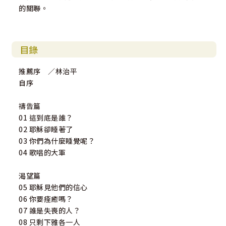
的關聯。
目錄
推薦序 ／林治平
自序
禱告篇
01 這到底是誰？
02 耶穌卻睡著了
03 你們為什麼睡覺呢？
04 歌唱的大軍
渴望篇
05 耶穌見他們的信心
06 你要痊癒嗎？
07 誰是失喪的人？
08 只剩下雅各一人