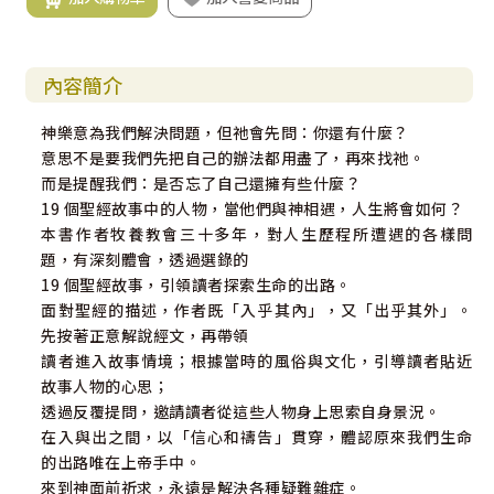
內容簡介
神樂意為我們解決問題，但祂會先問：你還有什麼？
意思不是要我們先把自己的辦法都用盡了，再來找祂。
而是提醒我們：是否忘了自己還擁有些什麼？
19 個聖經故事中的人物，當他們與神相遇，人生將會如何？
本書作者牧養教會三十多年，對人生歷程所遭遇的各樣問
題，有深刻體會，透過選錄的
19 個聖經故事，引領讀者探索生命的出路。
面對聖經的描述，作者既「入乎其內」，又「出乎其外」。
先按著正意解說經文，再帶領
讀者進入故事情境；根據當時的風俗與文化，引導讀者貼近
故事人物的心思；
透過反覆提問，邀請讀者從這些人物身上思索自身景況。
在入與出之間，以「信心和禱告」貫穿，體認原來我們生命
的出路唯在上帝手中。
來到神面前祈求，永遠是解決各種疑難雜症。