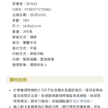
原書號：NF003
ISBN：9789577275882
出版日期：20201101
頁數：184
尺寸：14.8x21cm
重量：246克
排版方式：橫排
語言：繁體中文
裝訂方式：平裝
印刷方式：單色印刷
分類：聖經論叢／聖經故事
適用對象：適用所有人
購物說明
訂單備貨時間約3-5天不包含週末及國定假日，庫存足夠為
當日或隔日出貨，如遇廠商調貨時間延長或絕版、缺貨等
特殊情況，將另行通知。詳細請點選
常見訂單問題
。
線上刷卡金額僅為訂單成立時，銀行預先授權金額，並未