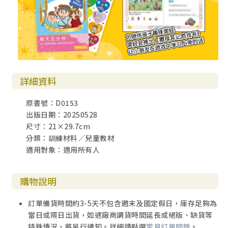
詳細資料
原書號：D0153
出版日期：20250528
尺寸：21×29.7cm
分類：訓練材料／兒童教材
適用對象：適用所有人
購物說明
訂單備貨時間約3-5天不包含週末及國定假日，庫存足夠為
當日或隔日出貨，如遇廠商調貨時間延長或絕版、缺貨等
特殊情況，將另行通知。詳細請點選
常見訂單問題
。