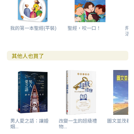
我的第一本聖經(平裝)
聖經，咬一口！
飛樂
活動
其他人也買了
男人愛之語：讓婚
改變一生的超級禮
圖文並茂看
姻...
物...