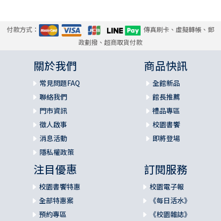
付款方式：
傳真刷卡、虛擬轉帳、郵
政劃撥、超商取貨付款
關於我們
商品快訊
常見問題FAQ
全館新品
聯絡我們
館長推薦
門市資訊
禮品專區
徵人啟事
校園書饗
消息活動
即將登場
隱私權政策
注目優惠
訂閱服務
校園書饗特惠
校園電子報
全部特惠案
《每日活水》
預約專區
《校園雜誌》