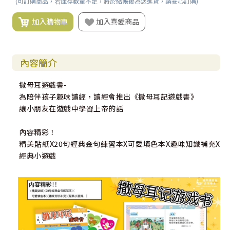
(可訂購商品，若庫存數量不足，將於結帳後為您進貨，請安心訂購)
加入購物車
加入喜愛商品
內容簡介
撒母耳遊戲書-
為陪伴孩子趣味讀經，讀經會推出《撒母耳記遊戲書》
讓小朋友在遊戲中學習上帝的話
內容精彩！
精美貼紙X20句經典金句練習本X可愛填色本X趣味知識補充X
經典小遊戲