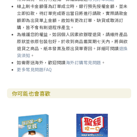
線上刷卡金額僅為訂單成立時，銀行預先授權金額，並未
立即扣款，待訂單完成寄出當日將進行請款，實際請款金
額即為出貨單上金額，故如有更改訂單、缺貨或取消訂
購，皆不會有刷退程序產生。
為維護您的權益，如因個人因素欲辦理退貨，請維持產品
原狀並依原包裝包好，於收到商品鑑賞期七天內，將與欲
退貨之商品、紙本發票及原出貨單寄回。詳細可閱讀
退換
貨須知
。
如需寄送海外，歡迎閱讀
海外訂購常見問題
。
更多常見問題FAQ
你可能也會喜歡