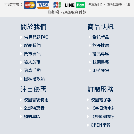
付款方式：
傳真刷卡、虛擬轉帳、郵
政劃撥、超商取貨付款
關於我們
商品快訊
常見問題FAQ
全館新品
聯絡我們
館長推薦
門市資訊
禮品專區
徵人啟事
校園書饗
消息活動
即將登場
隱私權政策
注目優惠
訂閱服務
校園書饗特惠
校園電子報
全部特惠案
《每日活水》
預約專區
《校園雜誌》
OPEN學習