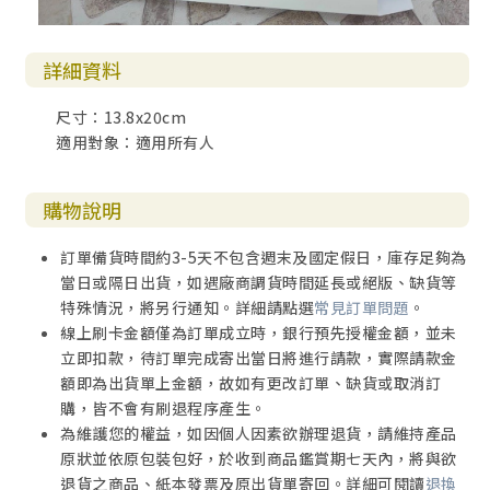
詳細資料
尺寸：13.8x20cm
適用對象：適用所有人
購物說明
訂單備貨時間約3-5天不包含週末及國定假日，庫存足夠為
當日或隔日出貨，如遇廠商調貨時間延長或絕版、缺貨等
特殊情況，將另行通知。詳細請點選
常見訂單問題
。
線上刷卡金額僅為訂單成立時，銀行預先授權金額，並未
立即扣款，待訂單完成寄出當日將進行請款，實際請款金
額即為出貨單上金額，故如有更改訂單、缺貨或取消訂
購，皆不會有刷退程序產生。
為維護您的權益，如因個人因素欲辦理退貨，請維持產品
原狀並依原包裝包好，於收到商品鑑賞期七天內，將與欲
退貨之商品、紙本發票及原出貨單寄回。詳細可閱讀
退換