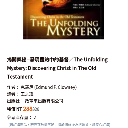
揭開奧秘--發現舊約中的基督／The Unfolding
Mystery: Discovering Christ in The Old
Testament
作者：
克羅尼
(Edmund P. Clowney)
譯者：
王之瑋
出版社：
改革宗出版有限公司
288
特價 NT
320
參考庫存量：
2
(可訂購商品，若庫存數量不足，將於結帳後為您進貨，請安心訂購)