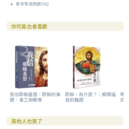
更多常見問題FAQ
你可能也會喜歡
我信耶穌基督：耶穌的事
耶穌，為什麼？：解開福
釋
蹟、事工與教導
音的難題
的
其他人也買了