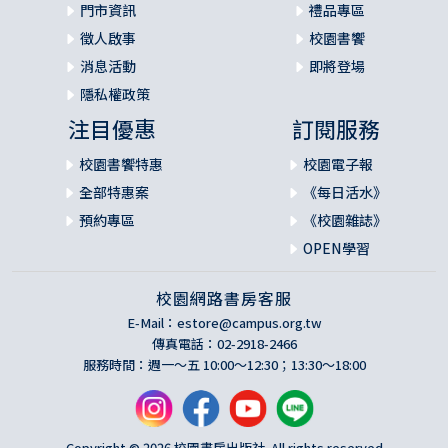
門市資訊
禮品專區
徵人啟事
校園書饗
消息活動
即將登場
隱私權政策
注目優惠
訂閱服務
校園書饗特惠
校園電子報
全部特惠案
《每日活水》
預約專區
《校園雜誌》
OPEN學習
校園網路書房客服
E-Mail：
estore@campus.org.tw
傳真電話：02-2918-2466
服務時間：週一～五 10:00～12:30；13:30～18:00
Copyright © 2026 校園書房出版社. All rights reserved