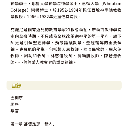
神學學士，耶魯大學神學院神學碩士，惠頓大學（Wheaton
College）榮譽博士。於1952-1984年擔任西敏神學院教牧
學教授，1966=1982年更擔任其院長。
克羅尼是個有遠見的教育學家和教會領袖，帶領西敏神學院
走向全盛時期，不只成為全球改革宗神學的第一學府，旗下
師更是引領聖經神學、預設論護教學、聖經輔導的重要領
袖。克羅尼的學生，包括趙天恩牧師、陳濟民牧師、周永健
牧師、周功和牧師、林慈信牧師、黃穎航牧師、陳若愚牧
師……等等華人教會界的重要領袖。
目錄
巴刻序
周序
導言
第一章 基督是那「新人」