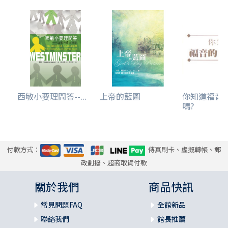
西敏小要理問答--...
上帝的藍圖
你知道福音
嗎?
付款方式：
傳真刷卡、虛擬轉帳、郵
政劃撥、超商取貨付款
關於我們
商品快訊
常見問題FAQ
全館新品
聯絡我們
館長推薦