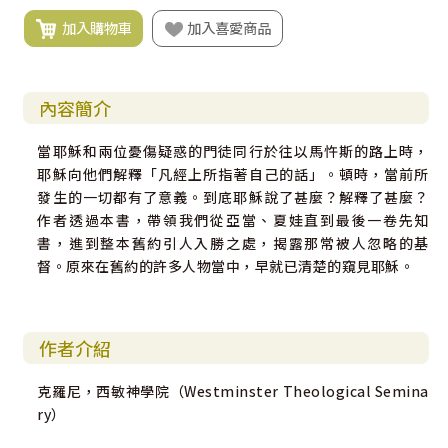
加入購物車
加入喜愛商品
內容簡介
當耶穌和兩位憂傷疑惑的門徒同行於往以馬忤斯的路上時，
耶穌向他們解釋「凡經上所指著自己的話」。頓時，當前所
發生的一切都有了意義。到底耶穌說了甚麼？解釋了甚麼？
作者透過本書，帶領我們從亞當、夏娃直到最後一卷先知
書，進到整本舊約引人入勝之處，揭露那常被人忽略的基
督。原來在舊約的許多人物當中，早就已清楚的窺見耶穌。
作者介紹
克羅尼，西敏神學院（Westminster Theological Semina
ry）