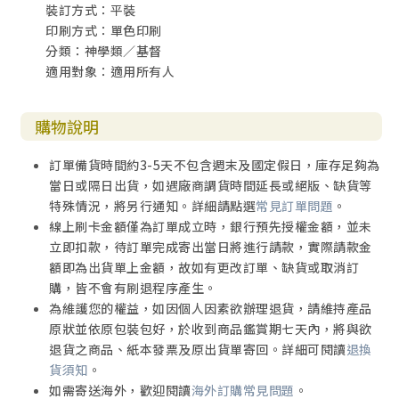
裝訂方式：平裝
印刷方式：單色印刷
分類：神學類／基督
適用對象：適用所有人
購物說明
訂單備貨時間約3-5天不包含週末及國定假日，庫存足夠為
當日或隔日出貨，如遇廠商調貨時間延長或絕版、缺貨等
特殊情況，將另行通知。詳細請點選
常見訂單問題
。
線上刷卡金額僅為訂單成立時，銀行預先授權金額，並未
立即扣款，待訂單完成寄出當日將進行請款，實際請款金
額即為出貨單上金額，故如有更改訂單、缺貨或取消訂
購，皆不會有刷退程序產生。
為維護您的權益，如因個人因素欲辦理退貨，請維持產品
原狀並依原包裝包好，於收到商品鑑賞期七天內，將與欲
退貨之商品、紙本發票及原出貨單寄回。詳細可閱讀
退換
貨須知
。
如需寄送海外，歡迎閱讀
海外訂購常見問題
。