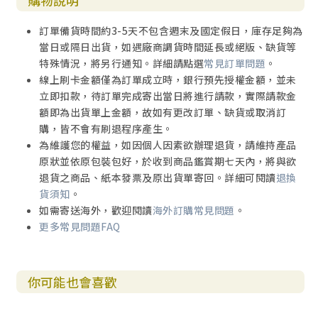
購物說明
訂單備貨時間約3-5天不包含週末及國定假日，庫存足夠為
當日或隔日出貨，如遇廠商調貨時間延長或絕版、缺貨等
特殊情況，將另行通知。詳細請點選
常見訂單問題
。
線上刷卡金額僅為訂單成立時，銀行預先授權金額，並未
立即扣款，待訂單完成寄出當日將進行請款，實際請款金
額即為出貨單上金額，故如有更改訂單、缺貨或取消訂
購，皆不會有刷退程序產生。
為維護您的權益，如因個人因素欲辦理退貨，請維持產品
原狀並依原包裝包好，於收到商品鑑賞期七天內，將與欲
退貨之商品、紙本發票及原出貨單寄回。詳細可閱讀
退換
貨須知
。
如需寄送海外，歡迎閱讀
海外訂購常見問題
。
更多常見問題FAQ
你可能也會喜歡