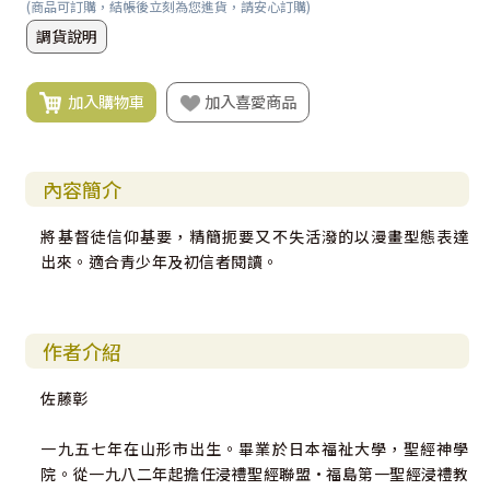
(商品可訂購，結帳後立刻為您進貨，請安心訂購)
調貨說明
加入購物車
加入喜愛商品
內容簡介
將基督徒信仰基要，精簡扼要又不失活潑的以漫畫型態表達
出來。適合青少年及初信者閱讀。
作者介紹
佐藤彰
一九五七年在山形市出生。畢業於日本福祉大學，聖經神學
院。從一九八二年起擔任浸禮聖經聯盟·福島第一聖經浸禮教