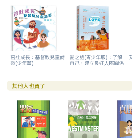
茁壯成長：基督教兒童詩
愛之語(青少年版)：了解
艾克
歌(少年篇)
自己，建立良好人際關係
其他人也買了