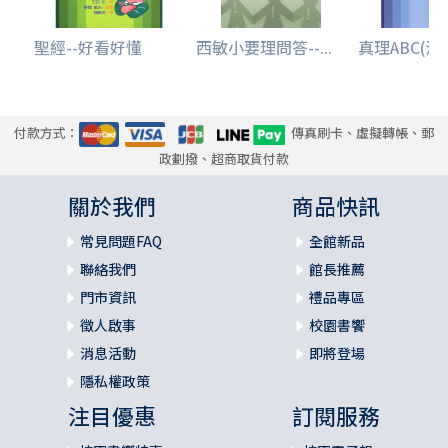
聖經--好看好懂
西敏小要理問答--...
真理ABC(漫
付款方式：
傳真刷卡、虛擬轉帳、郵
政劃撥、超商取貨付款
關於我們
商品快訊
常見問題FAQ
全館新品
聯絡我們
館長推薦
門市資訊
禮品專區
徵人啟事
校園書饗
消息活動
即將登場
隱私權政策
注目優惠
訂閱服務