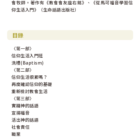
會牧師。著作有《教會會友座右銘》、《從馬可福音學習信
仰生活入門》（生命話語出版社）
目錄
〈第一部〉
信仰生活入門班
洗禮(Baptism)
〈第二部〉
信仰生活很累嗎？
再度確認信仰的基礎
重新檢討教會生活
〈第三部〉
實踐神的話語
宣揚福音
活出神的話語
社會責任
職業