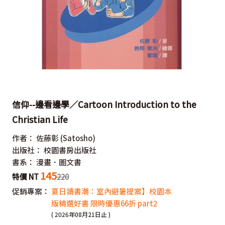
信仰--邊看邊學／Cartoon Introduction to the
Christian Life
作者：
佐藤彰
(Satosho)
出版社：
校園書房出版社
書系：
漫畫．圖文書
145
特價 NT
220
促銷專案：
夏日讀書潮：室內避暑提案】校園本
版精選好書 限時優惠66折 part2
( 2026年08月21日止 )