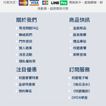
付款方式：
傳真刷卡、虛擬轉帳、郵
政劃撥、超商取貨付款
關於我們
商品快訊
常見問題FAQ
全館新品
聯絡我們
館長推薦
門市資訊
禮品專區
徵人啟事
校園書饗
消息活動
即將登場
隱私權政策
注目優惠
訂閱服務
校園書饗特惠
校園電子報
全部特惠案
《每日活水》
預約專區
《校園雜誌》
OPEN學習