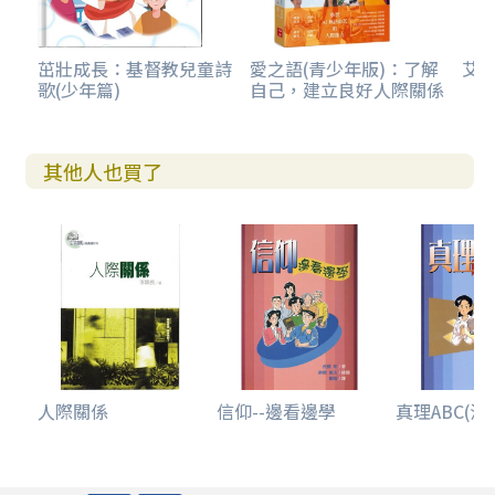
茁壯成長：基督教兒童詩
愛之語(青少年版)：了解
艾克
歌(少年篇)
自己，建立良好人際關係
其他人也買了
人際關係
信仰--邊看邊學
真理ABC(漫