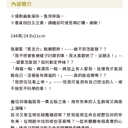
內容簡介
※僅剩最後庫存，售完停版。
※書身因日久泛黃，請確認可接受再訂購，謝謝！
144頁/14.8x21cm
我要靠「意志力」戰勝肥胖！-----做不到怎麼辦？？
「我不想做會被綾子討厭的事，我太喜歡她了，沒辦法！」--
---愛要怎麼說？如何劃定界線？？
「再瘦一點，再漂亮一點，再加上有人愛我，這樣我才能說
服自己，活著是有價值的。」-----真的是這樣嗎？？
「我想信信看上帝。」-----但我可是很有自己想法的人，絕
不接受不科學的事！！
繼信仰傷腦筋第一集出版之後，南奈奈美的人生劇場又再度
上演囉！
這次又發生哪些疑難雜症呢？想知道用生命去經歷信仰的奈
奈美，在問題中找到哪些答案嗎？一起來聽聽每個真實的心
聲，讓自己的想法和生命有個轉彎的機會吧。