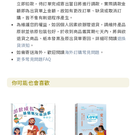
立即扣款，待訂單完成寄出當日將進行請款，實際請款金
額即為出貨單上金額，故如有更改訂單、缺貨或取消訂
購，皆不會有刷退程序產生。
為維護您的權益，如因個人因素欲辦理退貨，請維持產品
原狀並依原包裝包好，於收到商品鑑賞期七天內，將與欲
退貨之商品、紙本發票及原出貨單寄回。詳細可閱讀
退換
貨須知
。
如需寄送海外，歡迎閱讀
海外訂購常見問題
。
更多常見問題FAQ
你可能也會喜歡