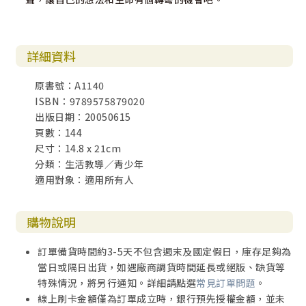
詳細資料
原書號：A1140
ISBN：9789575879020
出版日期：20050615
頁數：144
尺寸：14.8 x 21cm
分類：生活教導／青少年
適用對象：適用所有人
購物說明
訂單備貨時間約3-5天不包含週末及國定假日，庫存足夠為
當日或隔日出貨，如遇廠商調貨時間延長或絕版、缺貨等
特殊情況，將另行通知。詳細請點選
常見訂單問題
。
線上刷卡金額僅為訂單成立時，銀行預先授權金額，並未