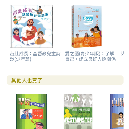
茁壯成長：基督教兒童詩
愛之語(青少年版)：了解
艾克
歌(少年篇)
自己，建立良好人際關係
其他人也買了