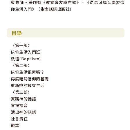
會牧師。著作有《教會會友座右銘》、《從馬可福音學習信
仰生活入門》（生命話語出版社）
目錄
〈第一部〉
信仰生活入門班
洗禮(Baptism)
〈第二部〉
信仰生活很累嗎？
再度確認信仰的基礎
重新檢討教會生活
〈第三部〉
實踐神的話語
宣揚福音
活出神的話語
社會責任
職業