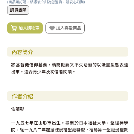
(商品可訂購，結帳後立刻為您進貨，請安心訂購)
調貨說明
加入購物車
加入喜愛商品
內容簡介
將基督徒信仰基要，精簡扼要又不失活潑的以漫畫型態表達
出來。適合青少年及初信者閱讀。
作者介紹
佐藤彰
一九五七年在山形市出生。畢業於日本福祉大學，聖經神學
院。從一九八二年起擔任浸禮聖經聯盟·福島第一聖經浸禮教