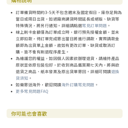
購物說明
訂單備貨時間約3-5天不包含週末及國定假日，庫存足夠為
當日或隔日出貨，如遇廠商調貨時間延長或絕版、缺貨等
特殊情況，將另行通知。詳細請點選
常見訂單問題
。
線上刷卡金額僅為訂單成立時，銀行預先授權金額，並未
立即扣款，待訂單完成寄出當日將進行請款，實際請款金
額即為出貨單上金額，故如有更改訂單、缺貨或取消訂
購，皆不會有刷退程序產生。
為維護您的權益，如因個人因素欲辦理退貨，請維持產品
原狀並依原包裝包好，於收到商品鑑賞期七天內，將與欲
退貨之商品、紙本發票及原出貨單寄回。詳細可閱讀
退換
貨須知
。
如需寄送海外，歡迎閱讀
海外訂購常見問題
。
更多常見問題FAQ
你可能也會喜歡