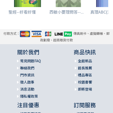
聖經--好看好懂
西敏小要理問答--...
真理ABC(漫
付款方式：
傳真刷卡、虛擬轉帳、郵
政劃撥、超商取貨付款
關於我們
商品快訊
常見問題FAQ
全館新品
聯絡我們
館長推薦
門市資訊
禮品專區
徵人啟事
校園書饗
消息活動
即將登場
隱私權政策
注目優惠
訂閱服務