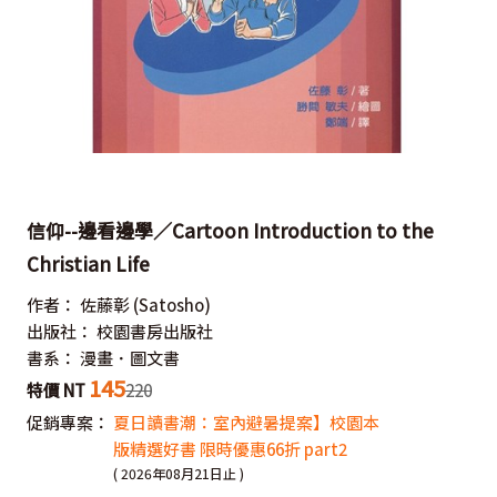
信仰--邊看邊學／Cartoon Introduction to the
Christian Life
作者：
佐藤彰
(Satosho)
出版社：
校園書房出版社
書系：
漫畫．圖文書
145
特價 NT
220
促銷專案：
夏日讀書潮：室內避暑提案】校園本
版精選好書 限時優惠66折 part2
( 2026年08月21日止 )