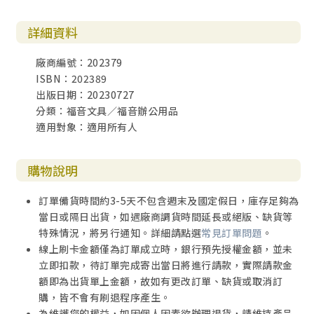
詳細資料
廠商編號：202379
ISBN：202389
出版日期：20230727
分類：福音文具／福音辦公用品
適用對象：適用所有人
購物說明
訂單備貨時間約3-5天不包含週末及國定假日，庫存足夠為
當日或隔日出貨，如遇廠商調貨時間延長或絕版、缺貨等
特殊情況，將另行通知。詳細請點選
常見訂單問題
。
線上刷卡金額僅為訂單成立時，銀行預先授權金額，並未
立即扣款，待訂單完成寄出當日將進行請款，實際請款金
額即為出貨單上金額，故如有更改訂單、缺貨或取消訂
購，皆不會有刷退程序產生。
為維護您的權益，如因個人因素欲辦理退貨，請維持產品