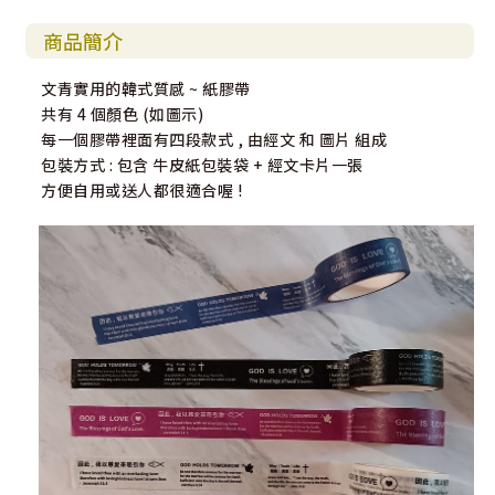
商品簡介
文青實用的韓式質感 ~ 紙膠帶
共有 4 個顏色 (如圖示)
每一個膠帶裡面有四段款式 , 由經文 和 圖片 組成
包裝方式 : 包含 牛皮紙包裝袋 + 經文卡片一張
方便自用或送人都很適合喔 !