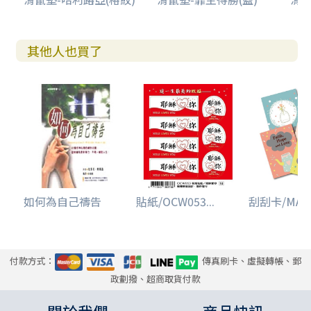
其他人也買了
如何為自己禱告
貼紙/OCW053...
刮刮卡/MAS02
付款方式：
傳真刷卡、虛擬轉帳、郵
政劃撥、超商取貨付款