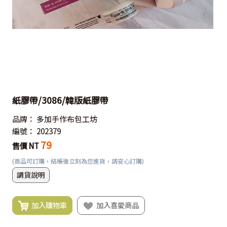
紙膠帶/3086/韓版紙膠帶
品牌：
多加手作布包工坊
編號：
202379
79
售價 NT
(商品可訂購，結帳後立刻為您進貨，請安心訂購)
調貨說明
加入購物車
加入喜愛商品