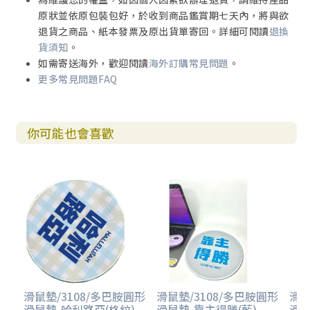
原狀並依原包裝包好，於收到商品鑑賞期七天內，將與欲
退貨之商品、紙本發票及原出貨單寄回。詳細可閱讀
退換
貨須知
。
如需寄送海外，歡迎閱讀
海外訂購常見問題
。
更多常見問題FAQ
你可能也會喜歡
滑鼠墊/3108/多巴胺圓形
滑鼠墊/3108/多巴胺圓形
滑鼠
滑鼠墊-哈利路亞(格紋)
滑鼠墊-靠主得勝(藍)
滑鼠