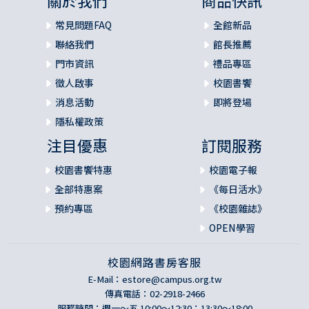
關於我們
商品快訊
常見問題FAQ
全館新品
聯絡我們
館長推薦
門市資訊
禮品專區
徵人啟事
校園書饗
消息活動
即將登場
隱私權政策
注目優惠
訂閱服務
校園書饗特惠
校園電子報
全部特惠案
《每日活水》
預約專區
《校園雜誌》
OPEN學習
校園網路書房客服
E-Mail：
estore@campus.org.tw
傳真電話：02-2918-2466
服務時間：週一～五 10:00～12:30；13:30～18:00