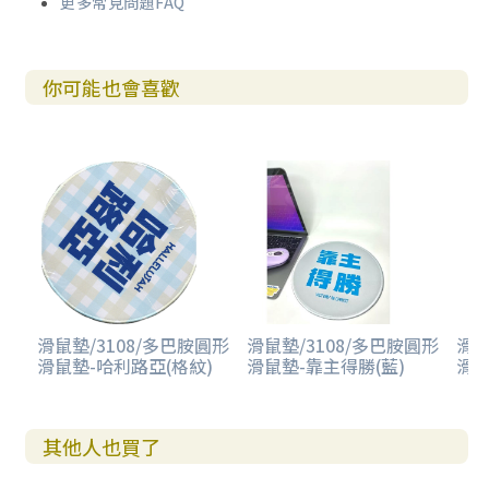
更多常見問題FAQ
你可能也會喜歡
滑鼠墊/3108/多巴胺圓形
滑鼠墊/3108/多巴胺圓形
滑鼠
滑鼠墊-哈利路亞(格紋)
滑鼠墊-靠主得勝(藍)
滑鼠
其他人也買了