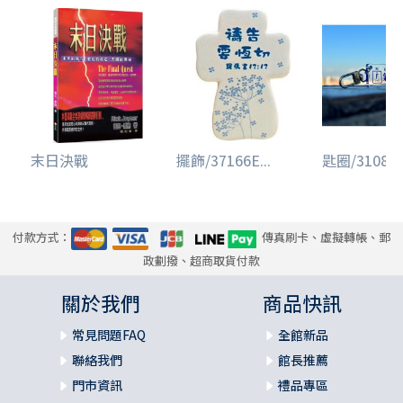
末日決戰
擺飾/37166E...
匙圈/3108/信
付款方式：
傳真刷卡、虛擬轉帳、郵
政劃撥、超商取貨付款
關於我們
商品快訊
常見問題FAQ
全館新品
聯絡我們
館長推薦
門市資訊
禮品專區