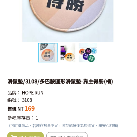
滑鼠墊/3108/多巴胺圓形滑鼠墊-靠主得勝(橘)
品牌：
HOPE RUN
編號：
3108
169
售價 NT
參考庫存量：
1
(可訂購商品，若庫存數量不足，將於結帳後為您進貨，請安心訂購)