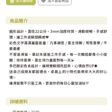
加入購物車
加入喜愛商品
商品簡介
圓形設計，直徑22公分，3mm加厚材質，滑動順暢，手感舒
適，讓工作桌瞬間療癒💖
彩色文字滿滿屬靈能量：凡事謝恩 / 靠主得勝 / 常常喜樂 / 不
要憂慮
不管是滑鼠、筆記本還是工作手感，每一次觸碰都像小小提
醒：保持喜樂、靠主得力量面對每一天💫
多巴胺彩色系設計，讓視覺瞬間亮起來，心情自然UP☀️
送自己或朋友都超適合，桌面上的小物也能帶來大大的好心
情✨
讓滑鼠墊不只是工具，更是你的每日心靈加油站💛
詳細資料