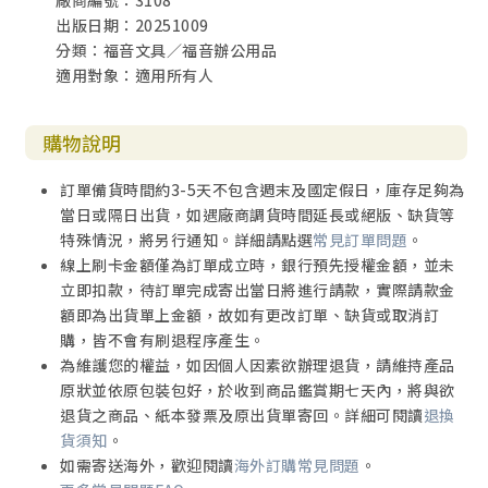
廠商編號：3108
出版日期：20251009
分類：福音文具／福音辦公用品
適用對象：適用所有人
購物說明
訂單備貨時間約3-5天不包含週末及國定假日，庫存足夠為
當日或隔日出貨，如遇廠商調貨時間延長或絕版、缺貨等
特殊情況，將另行通知。詳細請點選
常見訂單問題
。
線上刷卡金額僅為訂單成立時，銀行預先授權金額，並未
立即扣款，待訂單完成寄出當日將進行請款，實際請款金
額即為出貨單上金額，故如有更改訂單、缺貨或取消訂
購，皆不會有刷退程序產生。
為維護您的權益，如因個人因素欲辦理退貨，請維持產品
原狀並依原包裝包好，於收到商品鑑賞期七天內，將與欲
退貨之商品、紙本發票及原出貨單寄回。詳細可閱讀
退換
貨須知
。
如需寄送海外，歡迎閱讀
海外訂購常見問題
。