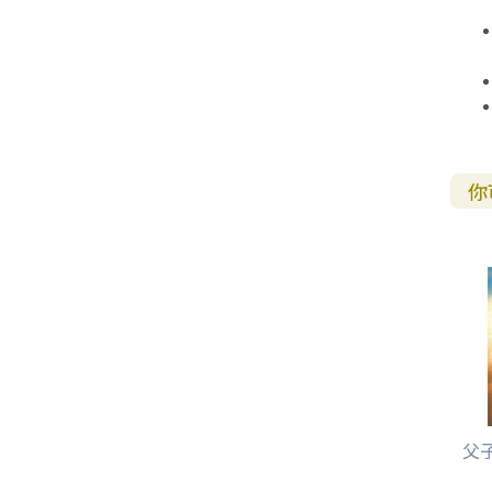
其 他 中 外 文 聖 經
新 約 歷 史 書
青 少 年
靈 恩
研 經 材 料
詩 、 散 文
福 音 包 裝 用 品
聖 經 故 事
約 拿 書
約 翰 福 音
加 拉 太 書
雅 各 書
啟 示 錄
信 徒 神 學
福 音 明 信 片 . 書 籤
成 人
教 育
兒 童 教 材
劇 本 遊 戲
福 音 文 具 雜 貨
聖 經 神 學
彌 迦 書
以 弗 所 書
彼 得 前 書
使 徒 行 傳
靈 界
福 音 季 節 卡
職 業
文 字 工 作
青 少 年 教 材
兒 童 故 事 C D
偽 經 次 經
那 鴻 書
腓 立 比 書
彼 得 後 書
福 音 小 禮 卡
特 殊 問 題
小 組 教 會
幼 稚 教 材
畫 冊
哈 巴 谷 書
歌 羅 西 書
約 翰 壹 、 貳 、 參 書
你
其 他 福 音 卡 片
生 活 教 導
成 人 教 材
西 番 雅 書
帖 撒 羅 尼 迦 前 後
猶 大 書
主 日 學 教 材
哈 該 書
提 摩 太 前 後
歸 納 法 研 經
撒 迦 利 亞 書
提 多 書
紙 品
瑪 拉 基 書
腓 利 門 書
教 牧 書 信
父