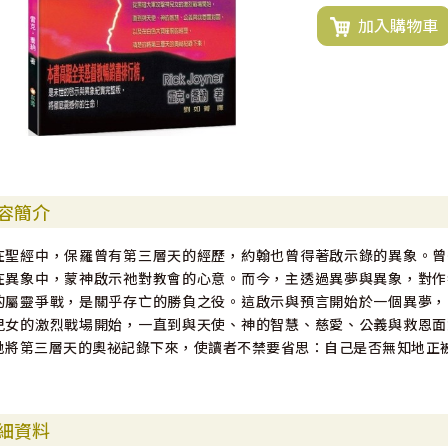
加入購物車
容簡介
在聖經中，保羅曾有第三層天的經歷，約翰也曾得著啟示錄的異象。曾
在異象中，蒙神啟示祂對教會的心意。而今，主透過異夢與異象，對作
的屬靈爭戰，是關乎存亡的勝負之役。這啟示與預言開始於一個異夢，
兒女的激烈戰場開始，一直到與天使、神的智慧、慈愛、公義與救恩面
地將第三層天的奧祕記錄下來，使讀者不禁要省思：自己是否無知地正
細資料