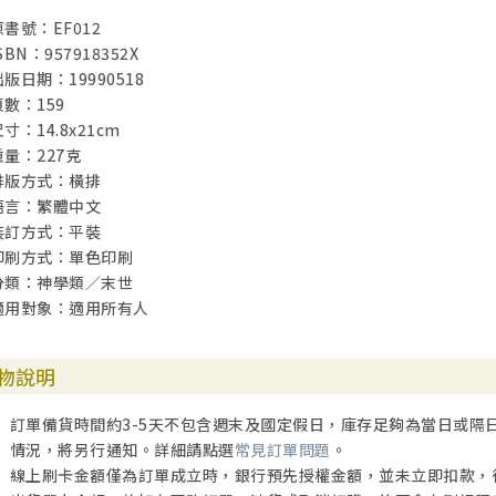
原書號：EF012
SBN：957918352X
出版日期：19990518
頁數：159
寸：14.8x21cm
重量：227克
排版方式：橫排
語言：繁體中文
裝訂方式：平裝
印刷方式：單色印刷
分類：神學類／末世
適用對象：適用所有人
物說明
訂單備貨時間約3-5天不包含週末及國定假日，庫存足夠為當日或隔
情況，將另行通知。詳細請點選
常見訂單問題
。
線上刷卡金額僅為訂單成立時，銀行預先授權金額，並未立即扣款，