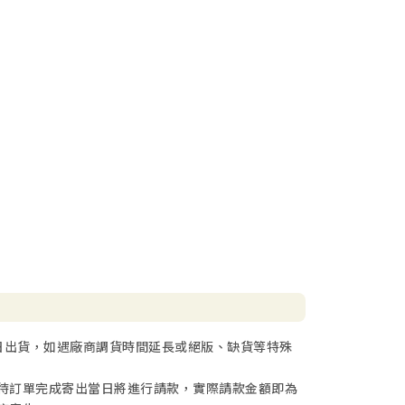
日出貨，如遇廠商調貨時間延長或絕版、缺貨等特殊
待訂單完成寄出當日將進行請款，實際請款金額即為