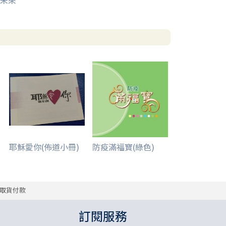
未來
耶穌愛你(佈道小冊)
防疫滿福寶(綠色)
取貨付款
訂閱服務