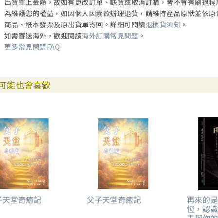
出貨單上金額，故如有更改訂單、缺貨或取消訂購，皆不會有刷退程
為維護您的權益，如因個人因素欲辦理退貨，請維持產品原狀並依原
商品、紙本發票及原出貨單寄回。詳細可閱讀
退換貨須知
。
如需寄送海外，歡迎閱讀
海外訂購常見問題
。
更多常見問題FAQ
可能也會喜歡
子天堂奇癒記
父子天堂奇癒記
再來的是
恆，認識