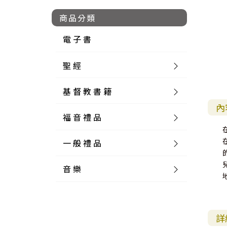
商品分類
電 子 書
聖 經
基 督 教 書 籍
新 舊 約 聖 經
內
福 音 禮 品
簡 體 聖 經
聖 經 論 叢
和 合 本
一 般 禮 品
英 文 聖 經
神 學 類
福 音 飾 品 配 件
和 合 本 標 點
參 考 書 工 具 書
音 樂
外 文 聖 經
實 踐 神 學
福 音 家 飾 用 品
一 般 卡 片
新 標 點 和 合 本
K J V
摩 西 五 經
系 統 神 學
福 音 項 鍊
讀 經 法
中 外 文 聖 經
教 會 歷 史
福 音 生 活 雜 貨
一 般 文 具
詩 本 樂 譜
和 合 本 修 訂 版
E S V
歷 史 書
神 、 創 造
宣 教 差 傳
福 音 耳 環 / 耳 夾
福 音 桌 飾 品
萬 用 卡
釋 經 法
創 世 記
詳
註 釋 本 聖 經
生 命 造 就
福 音 食 器 廚 房
食 器 廚 房
C D
現 代 中 文 譯 本
G N B
和 合 本 / N I V
舊 約 註 釋
基 督
社 會 參 與
歷 史
福 音 手 環 / 手 鍊
福 音 布 軸 掛 畫
福 音 服 飾 布 品
貼 紙
日 記 . 筆 記
音 樂 叢 書
聖 經 概 論
出 埃 及 記
約 書 亞 記