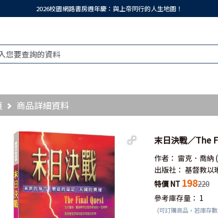
2026校園網路書房週年慶：與上帝同行的人生地圖！
頁
商品詳細資料
末日決戰／The Fin
作者：
雷克．喬納
出版社：
基督教以
198
特價 NT
220
參考庫存量：
1
(可訂購商品，若庫存