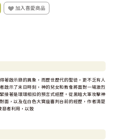
加入喜愛商品
得著啟示錄的異象，而歷世歷代的聖徒，更不乏有人
者啟示了末日時刻，神的兒女和教會將面對一場激烈
緊接著是環環相扣的預言式經歷。從黑暗大軍攻擊神
對面，以及在白色大寶座審判台前的經歷，作者清楚
被惡者利用，以致