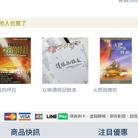
表與你的
他人也買了
日的呼召
以琳讀經記錄表
火把與寶劍
式：
傳真刷卡、虛擬轉帳、郵政劃撥、超商
商品快訊
注目優惠