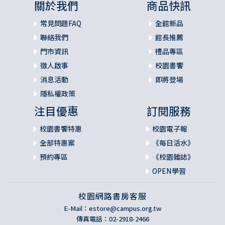
關於我們
商品快訊
常見問題FAQ
全館新品
聯絡我們
館長推薦
門市資訊
禮品專區
徵人啟事
校園書饗
消息活動
即將登場
隱私權政策
注目優惠
訂閱服務
校園書饗特惠
校園電子報
全部特惠案
《每日活水》
預約專區
《校園雜誌》
OPEN學習
校園網路書房客服
E-Mail：
estore@campus.org.tw
傳真電話：02-2918-2466