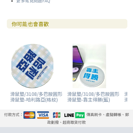
更多常見問題FAQ
你可能也會喜歡
滑鼠墊/3108/多巴胺圓形
滑鼠墊/3108/多巴胺圓形
滑鼠
滑鼠墊-哈利路亞(格紋)
滑鼠墊-靠主得勝(藍)
滑鼠
付款方式：
傳真刷卡、虛擬轉帳、郵
政劃撥、超商取貨付款