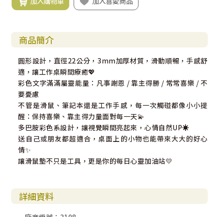
加入購物車
加入喜愛商品
商品簡介
圓形設計，直徑22公分，3mm加厚材質，滑動順暢，手感舒
適，讓工作桌瞬間療癒💖
彩色文字滿滿屬靈能量：凡事謝恩 / 靠主得勝 / 常常喜樂 / 不
要憂慮
不管是滑鼠、筆記本還是工作手感，每一次觸碰都像小小提
醒：保持喜樂、靠主得力量面對每一天💫
多巴胺彩色系設計，讓視覺瞬間亮起來，心情自然UP☀️
送自己或朋友都超適合，桌面上的小物也能帶來大大的好心
情✨
讓滑鼠墊不只是工具，更是你的每日心靈加油站💛
詳細資料