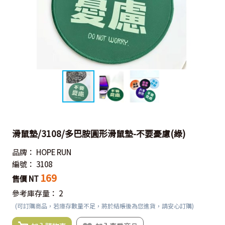
滑鼠墊/3108/多巴胺圓形滑鼠墊-不要憂慮(綠)
品牌：
HOPE RUN
編號：
3108
169
售價 NT
參考庫存量：
2
(可訂購商品，若庫存數量不足，將於結帳後為您進貨，請安心訂購)