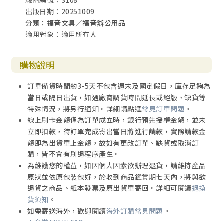
廠商編號：3108
出版日期：20251009
分類：福音文具／福音辦公用品
適用對象：適用所有人
購物說明
訂單備貨時間約3-5天不包含週末及國定假日，庫存足夠為
當日或隔日出貨，如遇廠商調貨時間延長或絕版、缺貨等
特殊情況，將另行通知。詳細請點選
常見訂單問題
。
線上刷卡金額僅為訂單成立時，銀行預先授權金額，並未
立即扣款，待訂單完成寄出當日將進行請款，實際請款金
額即為出貨單上金額，故如有更改訂單、缺貨或取消訂
購，皆不會有刷退程序產生。
為維護您的權益，如因個人因素欲辦理退貨，請維持產品
原狀並依原包裝包好，於收到商品鑑賞期七天內，將與欲
退貨之商品、紙本發票及原出貨單寄回。詳細可閱讀
退換
貨須知
。
如需寄送海外，歡迎閱讀
海外訂購常見問題
。