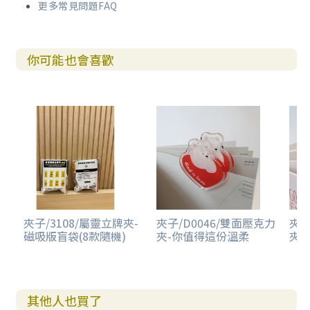
更多常見問題FAQ
你可能也會喜歡
夾子/3108/屬靈立牌夾-
夾子/D0046/雙面壓克力
夾子
磁吸版盲袋(8款隨機)
夾-你值得這份溫柔
夾-
其他人也買了