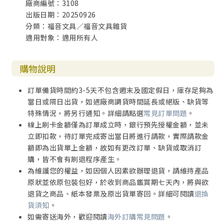
廠商編號：3108
出版日期：20250926
分類：福音文具／福音文具雜貨
適用對象：適用所有人
購物說明
訂單備貨時間約3-5天不包含週末及國定假日，庫存足夠為
當日或隔日出貨，如遇廠商調貨時間延長或絕版、缺貨等
特殊情況，將另行通知。詳細請點選
常見訂單問題
。
線上刷卡金額僅為訂單成立時，銀行預先授權金額，並未
立即扣款，待訂單完成寄出當日將進行請款，實際請款金
額即為出貨單上金額，故如有更改訂單、缺貨或取消訂
購，皆不會有刷退程序產生。
為維護您的權益，如因個人因素欲辦理退貨，請維持產品
原狀並依原包裝包好，於收到商品鑑賞期七天內，將與欲
退貨之商品、紙本發票及原出貨單寄回。詳細可閱讀
退換
貨須知
。
如需寄送海外，歡迎閱讀
海外訂購常見問題
。