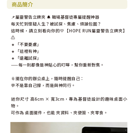
商品簡介
📌屬靈警告立牌夾 🔔 職場基督徒專屬提醒神器
每天忙到懷疑人生？被試探、焦慮、煩躁包圍？
這時候，請立刻看向你的💛【HOPE RUN屬靈警告立牌夾】
⚠️
🔸「不要憂慮」
🔸「這裡有神」
🔸「遠離試探」
——每一則都像是神貼心的叮嚀，幫你重新對焦。
📎擺在你的辦公桌上，隨時提醒自己：
💬不是靠自己撐，而是與神同行。
迷你尺寸 高6cm × 寬3cm，專為基督徒設計的趣味桌面小
物。
可作為 桌面擺件，也能 夾資料、夾便簽、夾零食。