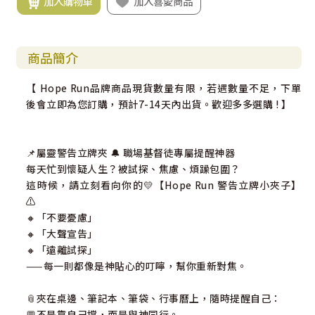
加入購物車
加入喜愛商品
商品簡介
【 Hope Run品牌商品現貨數量有限，若遇數量不足，下單
後會立即為您訂購，預計7-14天內出貨。歡迎多多選購 ! 】
📌屬靈警告立牌夾 🔔 職場基督徒專屬提醒神器
每天忙到懷疑人生？被試探、焦慮、煩躁包圍？
這時候，請立刻看向你的💛【Hope Run 警告立牌小夾子】
⚠️
🔸「不要憂慮」
🔸「大聲宣告」
🔸「遠離試探」
——每一則都像是神貼心的叮嚀，幫你重新對焦。
📎夾在桌邊、筆記本、筆袋、行事曆上，隨時提醒自己：
💬不是靠自己撐，而是與神同行。