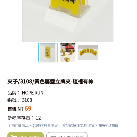
夾子/3108/黃色屬靈立牌夾-這裡有神
品牌：
HOPE RUN
編號：
3108
69
售價 NT
參考庫存量：
12
(可訂購商品，若庫存數量不足，將於結帳後為您進貨，請安心訂購)