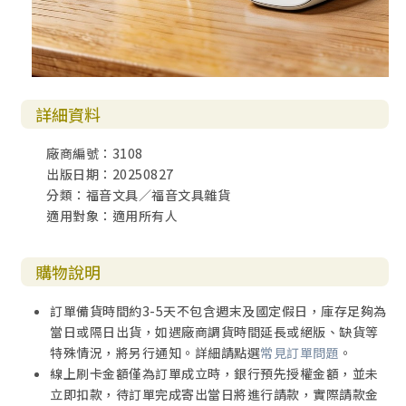
詳細資料
廠商編號：3108
出版日期：20250827
分類：福音文具／福音文具雜貨
適用對象：適用所有人
購物說明
訂單備貨時間約3-5天不包含週末及國定假日，庫存足夠為
當日或隔日出貨，如遇廠商調貨時間延長或絕版、缺貨等
特殊情況，將另行通知。詳細請點選
常見訂單問題
。
線上刷卡金額僅為訂單成立時，銀行預先授權金額，並未
立即扣款，待訂單完成寄出當日將進行請款，實際請款金