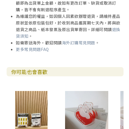
額即為出貨單上金額，故如有更改訂單、缺貨或取消訂
購，皆不會有刷退程序產生。
為維護您的權益，如因個人因素欲辦理退貨，請維持產品
原狀並依原包裝包好，於收到商品鑑賞期七天內，將與欲
退貨之商品、紙本發票及原出貨單寄回。詳細可閱讀
退換
貨須知
。
如需寄送海外，歡迎閱讀
海外訂購常見問題
。
更多常見問題FAQ
你可能也會喜歡