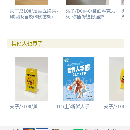
夾子/3108/屬靈立牌夾-
夾子/D0046/雙面壓克力
夾子
磁吸版盲袋(8款隨機)
夾-你值得這份溫柔
夾-
其他人也買了
夾子/3108/黃...
D1(上)新鮮人手...
夾子/3108/黃