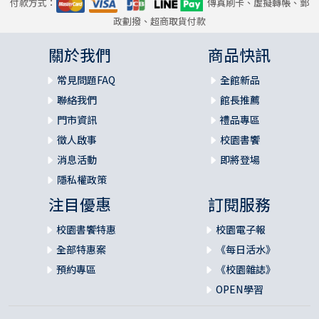
付款方式：
傳真刷卡、虛擬轉帳、郵
政劃撥、超商取貨付款
關於我們
商品快訊
常見問題FAQ
全館新品
聯絡我們
館長推薦
門市資訊
禮品專區
徵人啟事
校園書饗
消息活動
即將登場
隱私權政策
注目優惠
訂閱服務
校園書饗特惠
校園電子報
全部特惠案
《每日活水》
預約專區
《校園雜誌》
OPEN學習