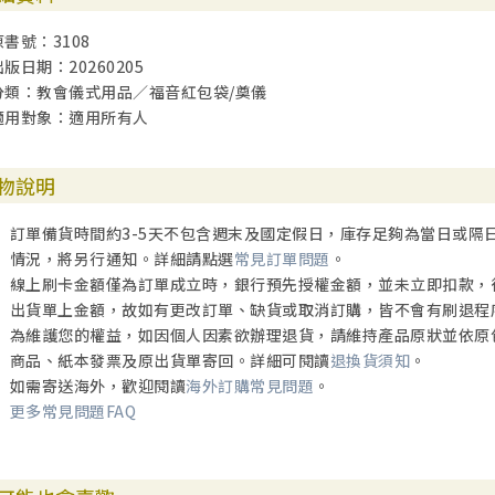
原書號：3108
出版日期：20260205
分類：教會儀式用品／福音紅包袋/奠儀
適用對象：適用所有人
物說明
訂單備貨時間約3-5天不包含週末及國定假日，庫存足夠為當日或隔
情況，將另行通知。詳細請點選
常見訂單問題
。
線上刷卡金額僅為訂單成立時，銀行預先授權金額，並未立即扣款，
出貨單上金額，故如有更改訂單、缺貨或取消訂購，皆不會有刷退程
為維護您的權益，如因個人因素欲辦理退貨，請維持產品原狀並依原
商品、紙本發票及原出貨單寄回。詳細可閱讀
退換貨須知
。
如需寄送海外，歡迎閱讀
海外訂購常見問題
。
更多常見問題FAQ