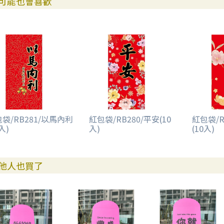
可能也會喜歡
袋/RB281/以馬內利
紅包袋/RB280/平安(10
紅包袋/R
入)
入)
(10入)
他人也買了