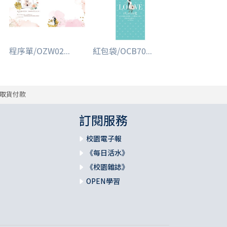
程序單/OZW02...
紅包袋/OCB70...
取貨付款
訂閱服務
校園電子報
《每日活水》
《校園雜誌》
OPEN學習