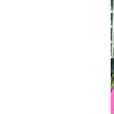
選 摘 本
見 證 傳 記
福 音 文 具
傢 俱 燈 飾
新 譯 本
其 他 英 文 聖 經
和 合 本 / N K J V
新 約 註 釋
聖 靈
教 牧
中 國 歷 史
初 信 造 就
福 音 戒 指
福 音 壁 掛 框 匾
福 音 鐘 錶 類
福 音 收 納 瓶 罐
明 信 片 . 書 籤
鉛 筆 袋 盒
杯 盤 壺 碗
詩 歌 本 譜
中 文 詩 歌 演 唱 C D
聖 經 史 地
利 未 記
士 師 記
福 音 佈 道
福 音 卡 片
新 漢 語 譯 本
新 標 點 和 合 本 / K J V
智 慧 詩 歌 書
救 恩
其 它 團 契
外 國 歷 史
禱 告
福 音 見 證
福 音 胸 針 / 別 針
福 音 相 框
福 音 磁 鐵
福 音 食 品 / 飲 品
福 音 資 料 夾 袋
筆 類
食 品
節 慶 樂 譜
外 文 詩 歌 演 唱 C D
聖 經 歷 史
民 數 記
路 得 記
輔 導
馬 克 杯 / 咖 啡 杯
生 活 教 導
教 會 儀 式 用 品
新 普 及 譯 本
新 標 點 和 合 本 / N R S V
大 先 知 書
人
派 別
靈 修
生 活 見 證
佈 道 講 章
福 音 匙 圈 / 吊 飾
十 字 架
福 音 雜 貨 禮 品
福 音 杯 款 / 茶 壺
福 音 辦 公 用 品
福 音 受 洗 卡 片
證 件 用 品
福 音 演 奏 C D
聖 經 地 理
申 命 記
撒 母 耳 上 下
約 伯 記
醫 治
茶 杯 / 茶 具
專 題 論 述
福 音 包 夾 類
當 代 譯 本
和 合 本 修 訂 版 / E S V
小 先 知 書
末 世
異 端
培 靈
傳 記
單 張
倫 理
福 音 服 飾 配 件
福 音 掛 飾
福 音 遊 戲 品
福 音 食 器 / 鍋 具
福 音 書 寫 用 品
福 音 生 日 卡 片
雜 文 紙 品
節 慶 C D
新 約 歷 史
列 王 記 上 下
詩 篇
以 賽 亞 書
倫 理 學
福 音 馬 克 杯 / 咖 啡 杯
餐 具 / 鍋 具
教 會
其 他 中 文 聖 經
現 代 中 文 譯 本 / T E V
四 福 音 書
教 義
文 獻 信 條
事 奉
見 證
小 冊
交 友
福 音 其 他 飾 品 配 件
福 音 水 晶
福 音 3 C 電 器
福 音 證 件 用 品
福 音 萬 用 卡 片
辦 公 用 品
信 息 . 見 證 C D
聖 經 人 物
歷 代 志 上 下
箴 言
耶 利 米 書
何 西 阿 書
福 音 保 溫 瓶 / 隨 身 瓶
保 溫 瓶 / 隨 行 杯
訓 練 材 料
新 譯 本 / E S V
保 羅 書 信
護 教 學
與 其 它 宗 教
講 章
佈 道 工 作
婚 姻
講 道
福 音 座 台 盒 用 品
福 音 香 氛 美 妝 保 養
福 音 筆 記 手 冊
福 音 謝 卡 / 邀 請 卡 / 慰 問
年 月 曆 . 日 誌
影 音 軟 體
登 山 寶 訓
以 斯 拉 記
傳 道 書
耶 利 米 哀 歌
約 珥 書
馬 太 福 音
福 音 玻 璃 杯 / 水 杯
卡
文 藝 類
新 譯 本 / N I V
普 通 書 信
神 學 專 題
教 會 復 興
其 它
福 音 叢 書
家 庭
管 家 職 份
小 組 材 料
福 音 抱 枕 / 套
福 音 春 聯
福 音 文 具 紙 品
兒 童 故 事 C D
耶 穌 生 平 與 教 訓
尼 希 米 記
雅 歌
以 西 結 書
阿 摩 司 書
馬 可 福 音
羅 馬 書
福 音 茶 壺 / 水 壺
福 音 金 句 盒 卡
新 普 及 譯 本 / N L T
其 他 書 信
其 它
台 灣 歷 史
文 選
兒 童
崇 拜 、 儀 式
工 作 訓 練
小 說 故 事
福 音 年 日 誌 曆
聖 經 文 學
以 斯 帖 記
但 以 理 書
俄 巴 底 亞 書
路 加 福 音
哥 林 多 前 後
希 伯 來 書
其 他 福 音 杯 壺 款 及 周 邊
福 音 貼 紙