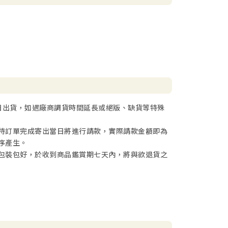
日出貨，如遇廠商調貨時間延長或絕版、缺貨等特殊
待訂單完成寄出當日將進行請款，實際請款金額即為
序產生。
包裝包好，於收到商品鑑賞期七天內，將與欲退貨之