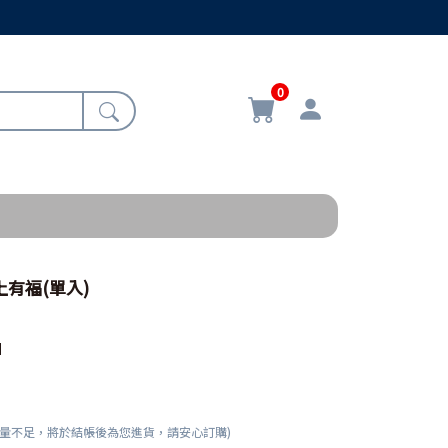
0
上有福(單入)
N
數量不足，將於結帳後為您進貨，請安心訂購)