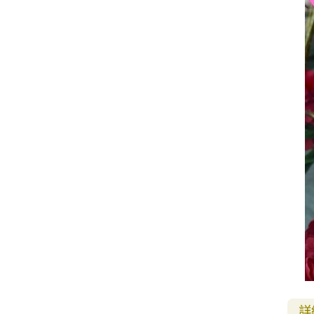
其 他 中 外 文 聖 經
新 約 歷 史 書
青 少 年
靈 恩
研 經 材 料
詩 、 散 文
福 音 包 裝 用 品
聖 經 故 事
約 拿 書
約 翰 福 音
加 拉 太 書
雅 各 書
啟 示 錄
信 徒 神 學
福 音 明 信 片 . 書 籤
成 人
教 育
兒 童 教 材
劇 本 遊 戲
福 音 文 具 雜 貨
聖 經 神 學
彌 迦 書
以 弗 所 書
彼 得 前 書
使 徒 行 傳
靈 界
福 音 季 節 卡
職 業
文 字 工 作
青 少 年 教 材
兒 童 故 事 C D
偽 經 次 經
那 鴻 書
腓 立 比 書
彼 得 後 書
福 音 小 禮 卡
特 殊 問 題
小 組 教 會
幼 稚 教 材
畫 冊
哈 巴 谷 書
歌 羅 西 書
約 翰 壹 、 貳 、 參 書
其 他 福 音 卡 片
生 活 教 導
成 人 教 材
西 番 雅 書
帖 撒 羅 尼 迦 前 後
猶 大 書
主 日 學 教 材
哈 該 書
提 摩 太 前 後
歸 納 法 研 經
撒 迦 利 亞 書
提 多 書
紙 品
瑪 拉 基 書
腓 利 門 書
教 牧 書 信
詳