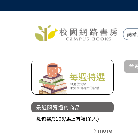
首
最近閱覽過的商品
紅包袋/3108/馬上有福(單入)
more