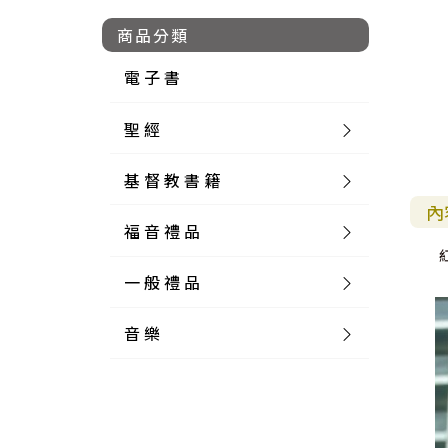
商品分類
電 子 書
聖 經
基 督 教 書 籍
新 舊 約 聖 經
內
福 音 禮 品
簡 體 聖 經
聖 經 論 叢
和 合 本
一 般 禮 品
英 文 聖 經
神 學 類
福 音 飾 品 配 件
和 合 本 標 點
參 考 書 工 具 書
音 樂
外 文 聖 經
實 踐 神 學
福 音 家 飾 用 品
一 般 卡 片
新 標 點 和 合 本
K J V
摩 西 五 經
系 統 神 學
福 音 項 鍊
讀 經 法
中 外 文 聖 經
教 會 歷 史
福 音 生 活 雜 貨
一 般 文 具
詩 本 樂 譜
和 合 本 修 訂 版
E S V
歷 史 書
神 、 創 造
宣 教 差 傳
福 音 耳 環 / 耳 夾
福 音 桌 飾 品
萬 用 卡
釋 經 法
創 世 記
註 釋 本 聖 經
生 命 造 就
福 音 食 器 廚 房
食 器 廚 房
C D
現 代 中 文 譯 本
G N B
和 合 本 / N I V
舊 約 註 釋
基 督
社 會 參 與
歷 史
福 音 手 環 / 手 鍊
福 音 布 軸 掛 畫
福 音 服 飾 布 品
貼 紙
日 記 . 筆 記
音 樂 叢 書
聖 經 概 論
出 埃 及 記
約 書 亞 記