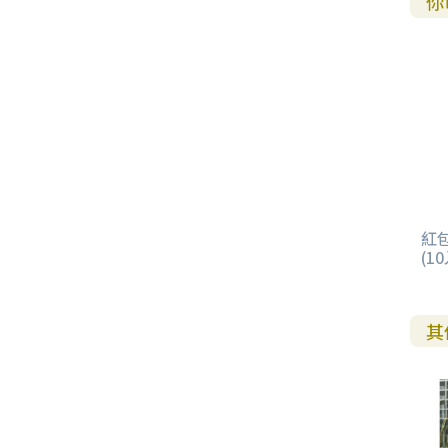
你
紅包
(10
其