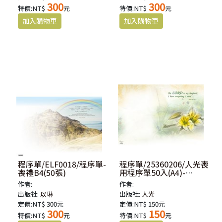
300
300
特價:NT$
元
特價:NT$
元
程序單/ELF0018/程序單-
程序單/25360206/人光喪
喪禮B4(50張)
用程序單50入(A4)-
PSALMS 23:1(不零售)
作者:
作者:
出版社:
以琳
出版社:
人光
定價:NT$ 300元
定價:NT$ 150元
300
150
特價:NT$
元
特價:NT$
元