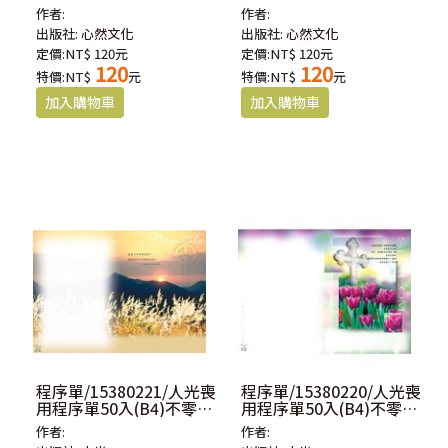
作者:
作者:
出版社:
心然文化
出版社:
心然文化
定價:NT$ 120元
定價:NT$ 120元
120
120
特價:NT$
元
特價:NT$
元
程序單/15380221/人光喪
程序單/15380220/人光喪
用程序單50入(B4)不零售-
用程序單50入(B4)不零售-
約翰福音十四章27節
希伯來書十一章16節
作者:
作者: