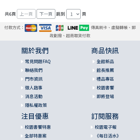
共
6
頁
跳到
頁
付款方式：
傳真刷卡、虛擬轉帳、郵
政劃撥、超商取貨付款
關於我們
商品快訊
常見問題FAQ
全館新品
聯絡我們
館長推薦
門市資訊
禮品專區
徵人啟事
校園書饗
消息活動
即將登場
隱私權政策
注目優惠
訂閱服務
校園書饗特惠
校園電子報
全部特惠案
《每日活水》