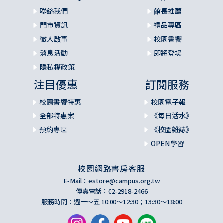
聯絡我們
館長推薦
門市資訊
禮品專區
徵人啟事
校園書饗
消息活動
即將登場
隱私權政策
注目優惠
訂閱服務
校園書饗特惠
校園電子報
全部特惠案
《每日活水》
預約專區
《校園雜誌》
OPEN學習
校園網路書房客服
E-Mail：
estore@campus.org.tw
傳真電話：02-2918-2466
服務時間：週一～五 10:00～12:30；13:30～18:00