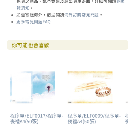
退貨之商品、紙本發票及原出貨單寄回。詳細可閱讀
退換
貨須知
。
如需寄送海外，歡迎閱讀
海外訂購常見問題
。
更多常見問題FAQ
你可能也會喜歡
程序單/ELF0017/程序單-
程序單/ELF0009/程序單-
程序
喪禮A4(50張)
喪禮A4(50張)
喪禮