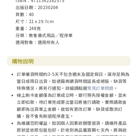
ISBN：4711342382575
出版日期：20230204
頁數：40
尺寸：21 x 29.7cm
重量：248克
分類：教會儀式用品／程序單
適用對象：適用所有人
購物說明
訂單備貨時間約3-5天不包含週末及國定假日，庫存足夠為
當日或隔日出貨，如遇廠商調貨時間延長或絕版、缺貨等
特殊情況，將另行通知。詳細請點選
常見訂單問題
。
線上刷卡金額僅為訂單成立時，銀行預先授權金額，並未
立即扣款，待訂單完成寄出當日將進行請款，實際請款金
額即為出貨單上金額，故如有更改訂單、缺貨或取消訂
購，皆不會有刷退程序產生。
為維護您的權益，如因個人因素欲辦理退貨，請維持產品
原狀並依原包裝包好，於收到商品鑑賞期七天內，將與欲