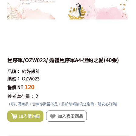
程序單/OZW023/ 婚禮程序單A4-盟約之愛(40張)
品牌：
給好設計
編號：
OZW023
120
售價 NT
參考庫存量：
2
(可訂購商品，若庫存數量不足，將於結帳後為您進貨，請安心訂購)
加入購物車
加入喜愛商品