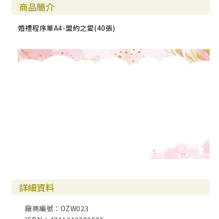
商品簡介
婚禮程序單A4-盟約之愛(40張)
詳細資料
廠商編號：OZW023