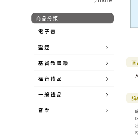
商品分類
電 子 書
聖 經
商
基 督 教 書 籍
新 舊 約 聖 經
福 音 禮 品
簡 體 聖 經
聖 經 論 叢
和 合 本
一 般 禮 品
英 文 聖 經
神 學 類
福 音 飾 品 配 件
和 合 本 標 點
參 考 書 工 具 書
詳
音 樂
外 文 聖 經
實 踐 神 學
福 音 家 飾 用 品
一 般 卡 片
新 標 點 和 合 本
K J V
摩 西 五 經
系 統 神 學
福 音 項 鍊
讀 經 法
I
中 外 文 聖 經
教 會 歷 史
福 音 生 活 雜 貨
一 般 文 具
詩 本 樂 譜
和 合 本 修 訂 版
E S V
歷 史 書
神 、 創 造
宣 教 差 傳
福 音 耳 環 / 耳 夾
福 音 桌 飾 品
萬 用 卡
釋 經 法
創 世 記