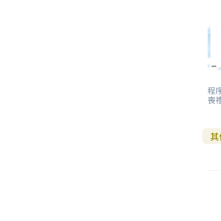
其 他 中 外 文 聖 經
新 約 歷 史 書
青 少 年
靈 恩
研 經 材 料
詩 、 散 文
福 音 包 裝 用 品
聖 經 故 事
約 拿 書
約 翰 福 音
加 拉 太 書
雅 各 書
啟 示 錄
信 徒 神 學
福 音 明 信 片 . 書 籤
成 人
教 育
兒 童 教 材
劇 本 遊 戲
福 音 文 具 雜 貨
聖 經 神 學
彌 迦 書
以 弗 所 書
彼 得 前 書
使 徒 行 傳
靈 界
福 音 季 節 卡
職 業
文 字 工 作
青 少 年 教 材
兒 童 故 事 C D
偽 經 次 經
那 鴻 書
腓 立 比 書
彼 得 後 書
福 音 小 禮 卡
特 殊 問 題
小 組 教 會
幼 稚 教 材
畫 冊
哈 巴 谷 書
歌 羅 西 書
約 翰 壹 、 貳 、 參 書
程序
其 他 福 音 卡 片
喪禮
生 活 教 導
成 人 教 材
西 番 雅 書
帖 撒 羅 尼 迦 前 後
猶 大 書
其
主 日 學 教 材
哈 該 書
提 摩 太 前 後
歸 納 法 研 經
撒 迦 利 亞 書
提 多 書
紙 品
瑪 拉 基 書
腓 利 門 書
教 牧 書 信