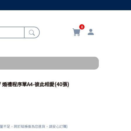
0
/ 婚禮程序單A4-彼此相愛(40張)
數量不足，將於結帳後為您進貨，請安心訂購)