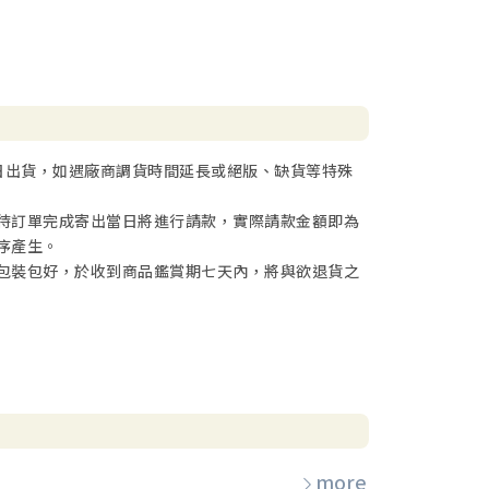
日出貨，如遇廠商調貨時間延長或絕版、缺貨等特殊
待訂單完成寄出當日將進行請款，實際請款金額即為
序產生。
包裝包好，於收到商品鑑賞期七天內，將與欲退貨之
more