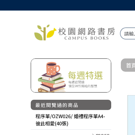
首
最近閱覽過的商品
程序單/OZW026/ 婚禮程序單A4-
彼此相愛(40張)
more