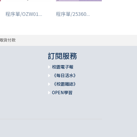
程序單/OZW01...
程序單/25360...
取貨付款
訂閱服務
校園電子報
《每日活水》
《校園雜誌》
OPEN學習