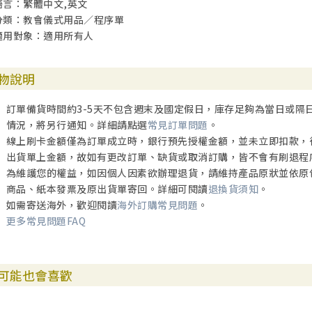
語言：繁體中文,英文
分類：教會儀式用品／程序單
適用對象：適用所有人
物說明
訂單備貨時間約3-5天不包含週末及國定假日，庫存足夠為當日或隔
情況，將另行通知。詳細請點選
常見訂單問題
。
線上刷卡金額僅為訂單成立時，銀行預先授權金額，並未立即扣款，
出貨單上金額，故如有更改訂單、缺貨或取消訂購，皆不會有刷退程
為維護您的權益，如因個人因素欲辦理退貨，請維持產品原狀並依原
商品、紙本發票及原出貨單寄回。詳細可閱讀
退換貨須知
。
如需寄送海外，歡迎閱讀
海外訂購常見問題
。
更多常見問題FAQ
可能也會喜歡