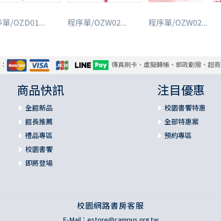
單/OZD01...
程序單/OZW02...
程序單/OZW02...
式：
傳真刷卡、虛擬轉帳、郵政劃撥、超商
商品快訊
注目優惠
全館新品
校園書饗特惠
館長推薦
全部特惠案
禮品專區
預約專區
校園書饗
即將登場
校園網路書房客服
E-Mail：
estore@campus.org.tw