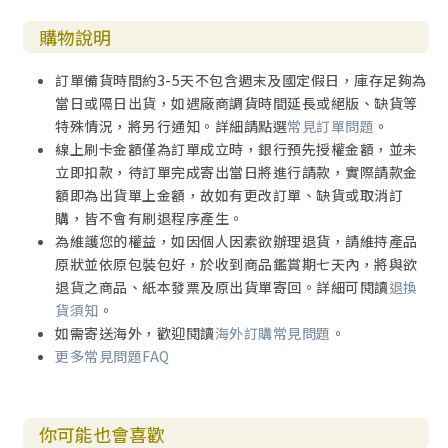
購物說明
訂單備貨時間約3-5天不包含週末及國定假日，庫存足夠為
當日或隔日出貨，如遇廠商調貨時間延長或絕版、缺貨等
特殊情況，將另行通知。詳細請點選
常見訂單問題
。
線上刷卡金額僅為訂單成立時，銀行預先授權金額，並未
立即扣款，待訂單完成寄出當日將進行請款，實際請款金
額即為出貨單上金額，故如有更改訂單、缺貨或取消訂
購，皆不會有刷退程序產生。
為維護您的權益，如因個人因素欲辦理退貨，請維持產品
原狀並依原包裝包好，於收到商品鑑賞期七天內，將與欲
退貨之商品、紙本發票及原出貨單寄回。詳細可閱讀
退換
貨須知
。
如需寄送海外，歡迎閱讀
海外訂購常見問題
。
更多常見問題FAQ
你可能也會喜歡