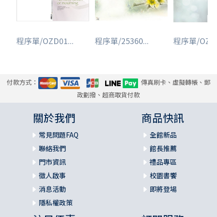
程序單/OZD01...
程序單/25360...
程序單/OZD01
付款方式：
傳真刷卡、虛擬轉帳、郵
政劃撥、超商取貨付款
關於我們
商品快訊
常見問題FAQ
全館新品
聯絡我們
館長推薦
門市資訊
禮品專區
徵人啟事
校園書饗
消息活動
即將登場
隱私權政策