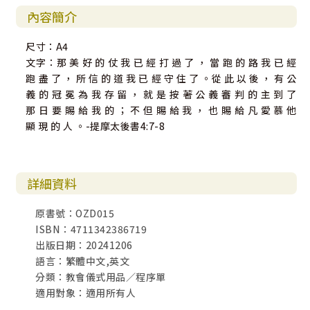
內容簡介
尺寸：A4
文字：那 美 好 的 仗 我 已 經 打 過 了 ， 當 跑 的 路 我 已 經
跑 盡 了 ， 所 信 的 道 我 已 經 守 住 了 。從 此 以 後 ， 有 公
義 的 冠 冕 為 我 存 留 ， 就 是 按 著 公 義 審 判 的 主 到 了
那 日 要 賜 給 我 的 ； 不 但 賜 給 我 ， 也 賜 給 凡 愛 慕 他
顯 現 的 人 。-提摩太後書4:7-8
詳細資料
原書號：OZD015
ISBN：4711342386719
出版日期：20241206
語言：繁體中文,英文
分類：教會儀式用品／程序單
適用對象：適用所有人