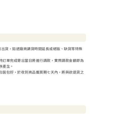
日出貨，如遇廠商調貨時間延長或絕版、缺貨等特殊
待訂單完成寄出當日將進行請款，實際請款金額即為
序產生。
包裝包好，於收到商品鑑賞期七天內，將與欲退貨之