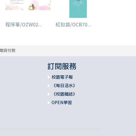
程序單/OZW02...
紅包袋/OCB70...
取貨付款
訂閱服務
校園電子報
《每日活水》
《校園雜誌》
OPEN學習