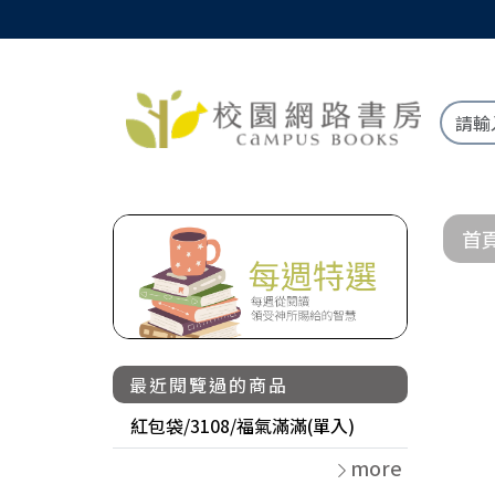
首
最近閱覽過的商品
紅包袋/3108/福氣滿滿(單入)
more