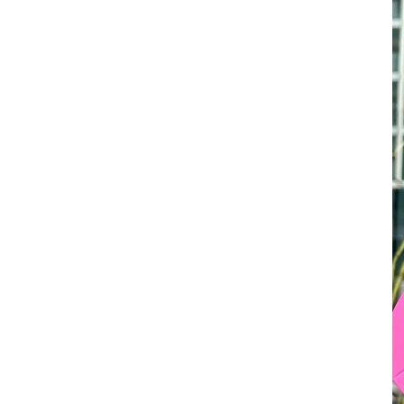
選 摘 本
見 證 傳 記
福 音 文 具
傢 俱 燈 飾
新 譯 本
其 他 英 文 聖 經
和 合 本 / N K J V
新 約 註 釋
聖 靈
教 牧
中 國 歷 史
初 信 造 就
福 音 戒 指
福 音 壁 掛 框 匾
福 音 鐘 錶 類
福 音 收 納 瓶 罐
明 信 片 . 書 籤
鉛 筆 袋 盒
杯 盤 壺 碗
詩 歌 本 譜
中 文 詩 歌 演 唱 C D
聖 經 史 地
利 未 記
士 師 記
福 音 佈 道
福 音 卡 片
新 漢 語 譯 本
新 標 點 和 合 本 / K J V
智 慧 詩 歌 書
救 恩
其 它 團 契
外 國 歷 史
禱 告
福 音 見 證
福 音 胸 針 / 別 針
福 音 相 框
福 音 磁 鐵
福 音 食 品 / 飲 品
福 音 資 料 夾 袋
筆 類
食 品
節 慶 樂 譜
外 文 詩 歌 演 唱 C D
聖 經 歷 史
民 數 記
路 得 記
輔 導
馬 克 杯 / 咖 啡 杯
生 活 教 導
教 會 儀 式 用 品
新 普 及 譯 本
新 標 點 和 合 本 / N R S V
大 先 知 書
人
派 別
靈 修
生 活 見 證
佈 道 講 章
福 音 匙 圈 / 吊 飾
十 字 架
福 音 雜 貨 禮 品
福 音 杯 款 / 茶 壺
福 音 辦 公 用 品
福 音 受 洗 卡 片
證 件 用 品
福 音 演 奏 C D
聖 經 地 理
申 命 記
撒 母 耳 上 下
約 伯 記
醫 治
茶 杯 / 茶 具
專 題 論 述
福 音 包 夾 類
當 代 譯 本
和 合 本 修 訂 版 / E S V
小 先 知 書
末 世
異 端
培 靈
傳 記
單 張
倫 理
福 音 服 飾 配 件
福 音 掛 飾
福 音 遊 戲 品
福 音 食 器 / 鍋 具
福 音 書 寫 用 品
福 音 生 日 卡 片
雜 文 紙 品
節 慶 C D
新 約 歷 史
列 王 記 上 下
詩 篇
以 賽 亞 書
倫 理 學
福 音 馬 克 杯 / 咖 啡 杯
餐 具 / 鍋 具
教 會
其 他 中 文 聖 經
現 代 中 文 譯 本 / T E V
四 福 音 書
教 義
文 獻 信 條
事 奉
見 證
小 冊
交 友
福 音 其 他 飾 品 配 件
福 音 水 晶
福 音 3 C 電 器
福 音 證 件 用 品
福 音 萬 用 卡 片
辦 公 用 品
信 息 . 見 證 C D
聖 經 人 物
歷 代 志 上 下
箴 言
耶 利 米 書
何 西 阿 書
福 音 保 溫 瓶 / 隨 身 瓶
保 溫 瓶 / 隨 行 杯
訓 練 材 料
新 譯 本 / E S V
保 羅 書 信
護 教 學
與 其 它 宗 教
講 章
佈 道 工 作
婚 姻
講 道
福 音 座 台 盒 用 品
福 音 香 氛 美 妝 保 養
福 音 筆 記 手 冊
福 音 謝 卡 / 邀 請 卡 / 慰 問
年 月 曆 . 日 誌
影 音 軟 體
登 山 寶 訓
以 斯 拉 記
傳 道 書
耶 利 米 哀 歌
約 珥 書
馬 太 福 音
福 音 玻 璃 杯 / 水 杯
卡
文 藝 類
新 譯 本 / N I V
普 通 書 信
神 學 專 題
教 會 復 興
其 它
福 音 叢 書
家 庭
管 家 職 份
小 組 材 料
福 音 抱 枕 / 套
福 音 春 聯
福 音 文 具 紙 品
兒 童 故 事 C D
耶 穌 生 平 與 教 訓
尼 希 米 記
雅 歌
以 西 結 書
阿 摩 司 書
馬 可 福 音
羅 馬 書
福 音 茶 壺 / 水 壺
福 音 金 句 盒 卡
新 普 及 譯 本 / N L T
其 他 書 信
其 它
台 灣 歷 史
文 選
兒 童
崇 拜 、 儀 式
工 作 訓 練
小 說 故 事
福 音 年 日 誌 曆
聖 經 文 學
以 斯 帖 記
但 以 理 書
俄 巴 底 亞 書
路 加 福 音
哥 林 多 前 後
希 伯 來 書
其 他 福 音 杯 壺 款 及 周 邊
福 音 貼 紙