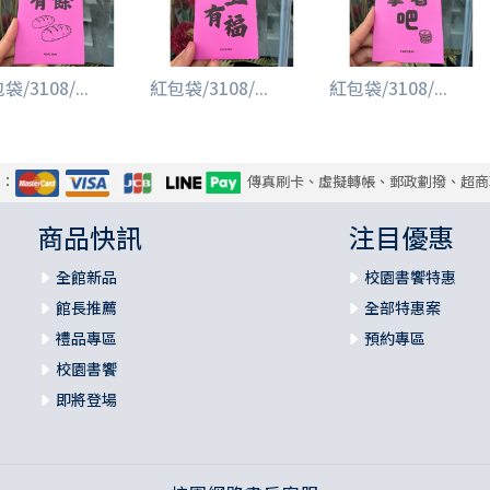
/3108/...
紅包袋/3108/...
紅包袋/3108/...
式：
傳真刷卡、虛擬轉帳、郵政劃撥、超商
商品快訊
注目優惠
全館新品
校園書饗特惠
館長推薦
全部特惠案
禮品專區
預約專區
校園書饗
即將登場