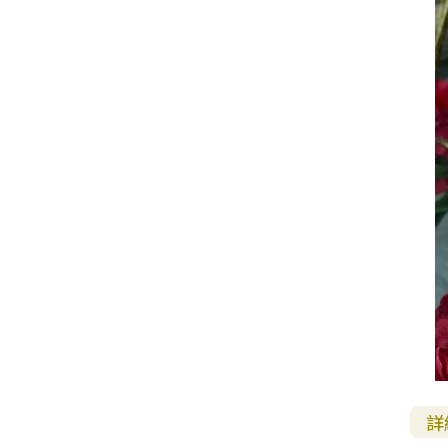
其 他 中 外 文 聖 經
新 約 歷 史 書
青 少 年
靈 恩
研 經 材 料
詩 、 散 文
福 音 包 裝 用 品
聖 經 故 事
約 拿 書
約 翰 福 音
加 拉 太 書
雅 各 書
啟 示 錄
信 徒 神 學
福 音 明 信 片 . 書 籤
成 人
教 育
兒 童 教 材
劇 本 遊 戲
福 音 文 具 雜 貨
聖 經 神 學
彌 迦 書
以 弗 所 書
彼 得 前 書
使 徒 行 傳
靈 界
福 音 季 節 卡
職 業
文 字 工 作
青 少 年 教 材
兒 童 故 事 C D
偽 經 次 經
那 鴻 書
腓 立 比 書
彼 得 後 書
福 音 小 禮 卡
特 殊 問 題
小 組 教 會
幼 稚 教 材
畫 冊
哈 巴 谷 書
歌 羅 西 書
約 翰 壹 、 貳 、 參 書
其 他 福 音 卡 片
生 活 教 導
成 人 教 材
西 番 雅 書
帖 撒 羅 尼 迦 前 後
猶 大 書
主 日 學 教 材
哈 該 書
提 摩 太 前 後
歸 納 法 研 經
撒 迦 利 亞 書
提 多 書
紙 品
瑪 拉 基 書
腓 利 門 書
教 牧 書 信
詳