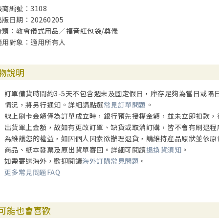
廠商編號：3108
出版日期：20260205
分類：教會儀式用品／福音紅包袋/奠儀
適用對象：適用所有人
物說明
訂單備貨時間約3-5天不包含週末及國定假日，庫存足夠為當日或隔
情況，將另行通知。詳細請點選
常見訂單問題
。
線上刷卡金額僅為訂單成立時，銀行預先授權金額，並未立即扣款，
出貨單上金額，故如有更改訂單、缺貨或取消訂購，皆不會有刷退程
為維護您的權益，如因個人因素欲辦理退貨，請維持產品原狀並依原
商品、紙本發票及原出貨單寄回。詳細可閱讀
退換貨須知
。
如需寄送海外，歡迎閱讀
海外訂購常見問題
。
更多常見問題FAQ
可能也會喜歡