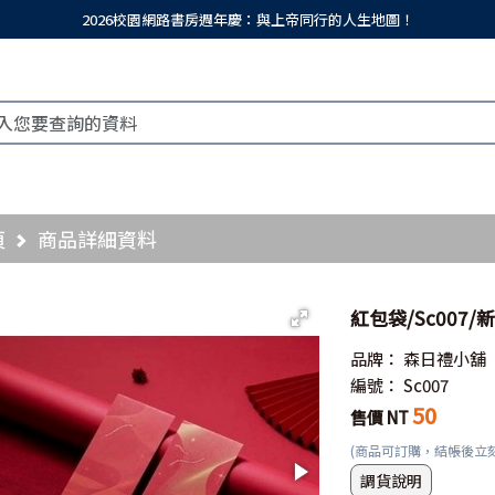
2026校園網路書房週年慶：與上帝同行的人生地圖！
頁
商品詳細資料
紅包袋/Sc007/
品牌：
森日禮小舖
編號：
Sc007
50
售價 NT
(商品可訂購，結帳後立
調貨說明