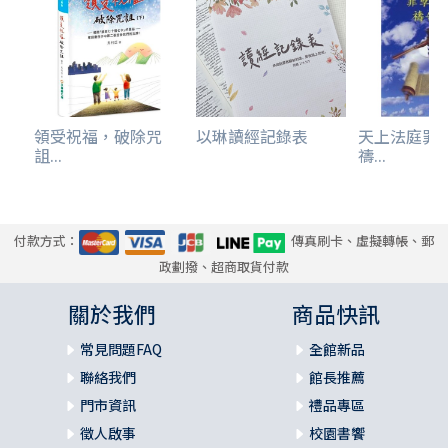
領受祝福，破除咒
以琳讀經記錄表
天上法庭罪
詛...
禱...
付款方式：
傳真刷卡、虛擬轉帳、郵
政劃撥、超商取貨付款
關於我們
商品快訊
常見問題FAQ
全館新品
聯絡我們
館長推薦
門市資訊
禮品專區
徵人啟事
校園書饗