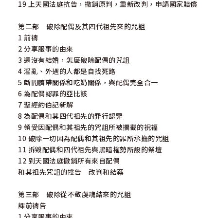
19 上天國法庭抗告，撤銷原判，重新改判，申請國家賠償
第二部 破除配偶及其四代祖先來的咒詛
1 前禱
2 分享服事的由來
3 還沒有結婚，怎麼破除配偶的咒詛
4 淫亂、外遇的人都是自找死路
5 斷開臍帶關係和吃奶關係，與配偶完全合一
6 為配偶認罪的亞比該
7 聖經約伯記新解
8 為配偶和其四代祖先的罪行認罪
9 領受因配偶和其祖先的咒詛所被攔截的祝福
10 破除一切因為配偶和其祖先的罪所承擔的咒詛
11 拆毀配偶和四代祖先與黑暗權勢所設的祭壇
12 到天國法庭撤銷所有來自配偶
和其祖先咒詛的控告─改判和結案
第三部 破除從不敬虔魂結來的咒詛
課前禱告
1 分享服事的由來