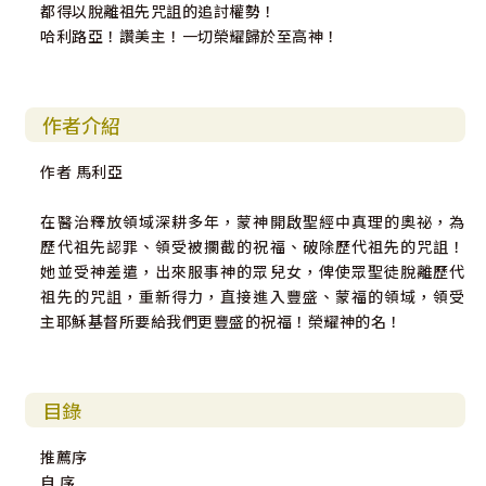
都得以脫離祖先咒詛的追討權勢！
哈利路亞！讚美主！一切榮耀歸於至高神！
作者介紹
作者 馬利亞
在醫治釋放領域深耕多年，蒙神開啟聖經中真理的奧祕，為
歷代祖先認罪、領受被攔截的祝福、破除歷代祖先的咒詛！
她並受神差遣，出來服事神的眾兒女，俾使眾聖徒脫離歷代
祖先的咒詛，重新得力，直接進入豐盛、蒙福的領域，領受
主耶穌基督所要給我們更豐盛的祝福！榮耀神的名！
目錄
推薦序
自 序