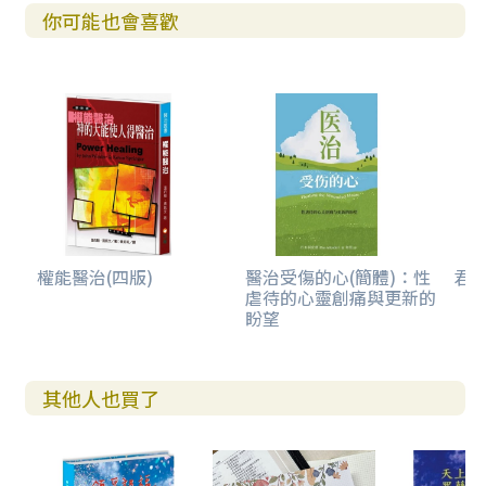
你可能也會喜歡
權能醫治(四版)
醫治受傷的心(簡體)：性
君王
虐待的心靈創痛與更新的
盼望
其他人也買了