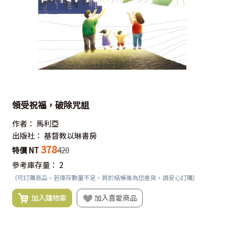
領受祝福，破除咒詛
作者：
馬利亞
出版社：
基督教以琳書房
378
特價 NT
420
參考庫存量：
2
(可訂購商品，若庫存數量不足，將於結帳後為您進貨，請安心訂購)
加入購物車
加入喜愛商品