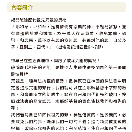
內容簡介
揭開破除歷代祖先咒詛的奧祕
「耶和華，耶和華，是有憐憫有恩典的神，不輕易發怒，並
有豐盛的慈愛和誠實，為千萬人存留慈愛，赦免罪孽、過
犯，和罪惡，萬不以有罪的為無罪，必追討他的罪，自父及
子，直到三、四代。」（出埃及記卅四章6～7節）
神早已在聖經真理中，開啟了破除咒詛的奧祕！
破除歷代祖先的咒詛，是推倒人生命中很多問題的第一張關
鍵性骨牌！
咒詛是一種無法抗拒的權勢！但神既已在神國的律法書中明
定會造成咒詛的罪行；我們就可以在主耶穌基督十字架的救
恩、和寶血所立的新約中，站在自己和四代祖先的破口，按
照律法書的條文認罪，求耶穌基督的寶血塗抹我們和祖先的
罪！
我們若認自己和四代祖先的罪，神是信實的、是公義的，必
要赦免我們的罪，洗淨我們一切的不義；進而領受被攔截的
祝福，破除四代祖先的咒詛；完全結清，使自己和四代子孫