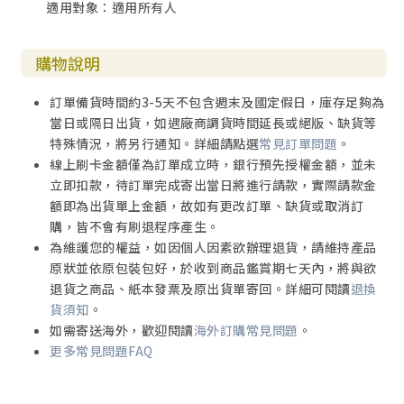
適用對象：適用所有人
2 用破除歷代祖先咒詛的代禱實例
3 與區域性陰間死亡的靈爭戰的實例
4 基督耶穌大祭司已經獻上自己無瑕疵的寶血
購物說明
5 為國家的前四個朝代─宋元明清代禱
6 站在以色列破口，為本樹認罪代禱
訂單備貨時間約3-5天不包含週末及國定假日，庫存足夠為
7 滅命使者不會挨近為城市代禱嘆息哀哭的人
當日或隔日出貨，如遇廠商調貨時間延長或絕版、缺貨等
8 換上祭司禮服
特殊情況，將另行通知。詳細請點選
常見訂單問題
。
9 先打轄制全世界的巴比倫大淫婦
線上刷卡金額僅為訂單成立時，銀行預先授權金額，並未
10 為居住地的城市和國家認罪代禱
立即扣款，待訂單完成寄出當日將進行請款，實際請款金
11 為祖籍的城市和國家認罪代禱
額即為出貨單上金額，故如有更改訂單、缺貨或取消訂
12 為祖籍國家的前四（朝）代認罪代禱
購，皆不會有刷退程序產生。
13 為耶路撒冷城及以色列認罪代禱
為維護您的權益，如因個人因素欲辦理退貨，請維持產品
14 為全地認罪代禱
原狀並依原包裝包好，於收到商品鑑賞期七天內，將與欲
15 為居住地及祖籍的城市國家、
退貨之商品、紙本發票及原出貨單寄回。詳細可閱讀
退換
耶路撒冷城及以色列，和全地領受祝福
貨須知
。
16 為居住地及祖籍的城市國家、
如需寄送海外，歡迎閱讀
海外訂購常見問題
。
耶路撒冷城及以色列，和全地破除咒詛
更多常見問題FAQ
17 拆除城市國家的前四代、
以色列和全地的黑暗權勢祭壇
18 上天國法庭，寶血塗抹，撤銷控告