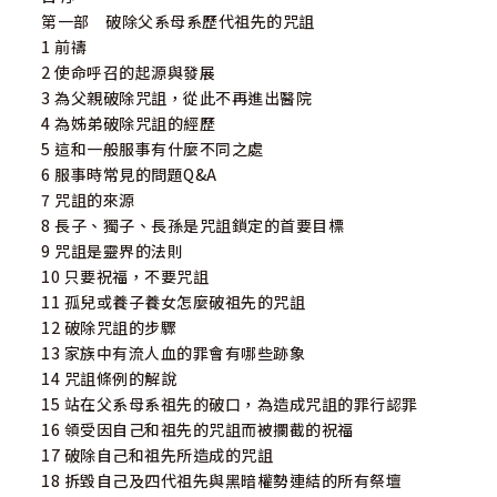
第一部 破除父系母系歷代祖先的咒詛
1 前禱
2 使命呼召的起源與發展
3 為父親破除咒詛，從此不再進出醫院
4 為姊弟破除咒詛的經歷
5 這和一般服事有什麼不同之處
6 服事時常見的問題Q&A
7 咒詛的來源
8 長子、獨子、長孫是咒詛鎖定的首要目標
9 咒詛是靈界的法則
10 只要祝福，不要咒詛
11 孤兒或養子養女怎麼破祖先的咒詛
12 破除咒詛的步驟
13 家族中有流人血的罪會有哪些跡象
14 咒詛條例的解說
15 站在父系母系祖先的破口，為造成咒詛的罪行認罪
16 領受因自己和祖先的咒詛而被攔截的祝福
17 破除自己和祖先所造成的咒詛
18 拆毀自己及四代祖先與黑暗權勢連結的所有祭壇