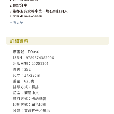
2 見證分享
3 誰都沒有資格拿第一塊石頭打別人
4 不敬虔魂結的配偶
看更多
5 靈魂體的淫亂
6 為自慰的罪認罪禱告
7 擊打大巴比倫淫婦─世上的淫婦和一切可憎之物的母
詳細資料
8 驅逐狐媚的靈
9 為靈魂體的淫亂認罪禱告
原書號：EO056
10 約沙法上天國法庭抗告有理，神介入出手相挺
ISBN：9789574382996
11 為不敬虔魂結之人及其四代祖先認罪
出版日期：20201101
12 領受因其不敬虔魂結之人及四代祖先連結的罪
頁數：352
所攔阻的所有祝福
尺寸：17x23cm
13 破除因其不敬虔魂結之人及四代祖先
重量：625克
所帶下咒詛的追討權
排版方式：橫排
14 拆除與不敬虔魂結之人及其祖先與黑暗權勢祭壇的連結
語言：繁體中文
15 到天國法庭撤銷撒但的控告，重新翻案，改判與補還
裝訂方式：卡紙精裝
印刷方式：單色印刷
第四部 為城市國家破除咒詛
分類：實踐神學／醫治
1 分享服事的由來