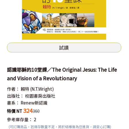
試讀
認識耶穌的10堂課／The Original Jesus: The Life
and Vision of a Revolutionary
作者：
賴特
(N.T.Wright)
出版社：
校園書房出版社
書系：
Renew新認識
324
特價 NT
360
參考庫存量：
2
(可訂購商品，若庫存數量不足，將於結帳後為您進貨，請安心訂購)