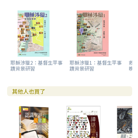
耶穌涉獵2：基督生平事
耶穌涉獵1：基督生平事
救主
蹟背景研習
蹟背景研習
晚
其他人也買了