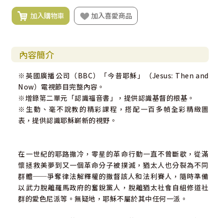
加入購物車
加入喜愛商品
內容簡介
※英國廣播公司（BBC）「今昔耶穌」（Jesus: Then and
Now）電視節目完整內容。
※增錄第二單元「認識福音書」，提供認識基督的根基。
※生動、毫不說教的精彩課程，搭配一百多幀全彩精緻圖
表，提供認識耶穌嶄新的視野。
在一世紀的耶路撒冷，零星的革命行動一直不曾斷歇，從滿
懷拯救美夢到又一個革命分子被撲滅，猶太人也分裂為不同
群體──爭奪律法解釋權的撒督該人和法利賽人，隨時準備
以武力脫離羅馬政府的奮銳黨人，脫離猶太社會自組修道社
群的愛色尼派等。無疑地，耶穌不屬於其中任何一派。