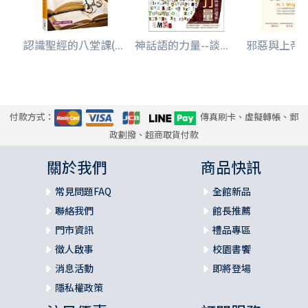
認識聖經的八堂課(...
神話語的力量--談...
邪惡與上帝
付款方式：
傳真刷卡、虛擬轉帳、郵
政劃撥、超商取貨付款
關於我們
商品快訊
常見問題FAQ
全館新品
聯絡我們
館長推薦
門市資訊
禮品專區
徵人啟事
校園書饗
消息活動
即將登場
隱私權政策