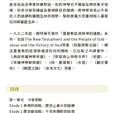
甚至自由派學者持續對話。他的神學也不獨留在學術象牙塔
裡，他多次接受講座及電視節目的邀請，將神學洞見以平易
近人的語調和擴闊生命的視野，幫助普羅大眾審視個人基督
信仰與屬靈生命。
一九九二年起，賴特著手寫作「基督教起源與神的議題」系
列，包括The New Testament and the People of God、
Jesus and the Victory of God等書（校園即將出版），關
注基督教的起源與福音信仰的關係。已出版之中譯著作：
《再思保羅神學爭議》、《邪惡與上帝新世界》（校園）、
《保羅神學嶄新觀》、《純．基督教》（天道）、《翻天覆
地》、《朝聖之路》（友友文化）等書。
目錄
第一單元 今昔耶穌
Study 1 美夢的終點：歷史上最大的謎團
Study 2 歷史最低點：千年來期盼的拯救