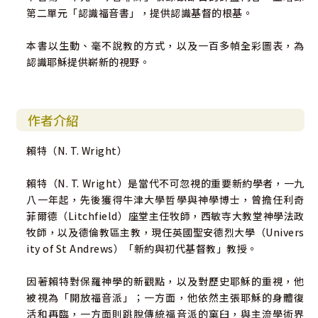
第二單元「認識福音書」，提供認識基督的根基。
本書以生動、毫不說教的方式，以及一百多幀全彩圖表，為
認識耶穌提供嶄新的視野。
作者介紹
賴特（N. T. Wright）
賴特（N. T. Wright）是當代不可忽視的重要新約學者，一九
八一年起，先後獲得牛津大學哲學與神學博士，曾擔任利奇
菲爾德（Litchfield）座堂主任牧師，西敏寺大教堂神學法政
牧師，以及德倫教區主教，現任英國聖安德烈大學（Univers
ity of St Andrews）「新約與初代基督教」教授。
因著賴特對保羅神學的新觀點，以及對歷史耶穌的重視，他
被視為「開放福音派」；一方面，他依然主張耶穌的身體復
活和再臨，一方面則跳脫傳統福音派的窠臼，與主流學術界