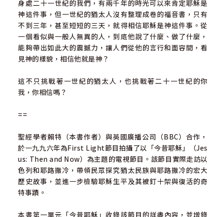
身處二十一世紀的我們，有兩千年的時光可以來肯定耶穌是
神這件事，但一世紀的猶太人沒有整理成卷的福音書，只有
不到三年，甚至短短的三天，就得相信耶穌是神這件事。從
一個看似與一般人無異的人，到底他說了什麼、做了什麼，
能夠帶出如此大的震撼力，讓人們從他的言行和面容間，看
見神的樣貌，相信他就是神？
這不只挑戰著一世紀的猶太人，也挑戰著二十一世紀的你
我，你相信嗎？
==
聖經學者賴特（本書作者）與英國廣播公司（BBC）合作，
於一九九六年為First Light節目拍攝了以「今昔耶穌」（Jes
us: Then and Now）為主題的電視節目。該節目實際走訪以
色列和耶路撒冷，帶領民眾探究猶太民族與耶路撒冷的宏大
歷史故事，並進一步檢驗耶穌生平及其被釘十架與復活的奇
特事蹟。
本書第一單元「今昔耶穌」收錄該節目的詳盡內容，並增錄