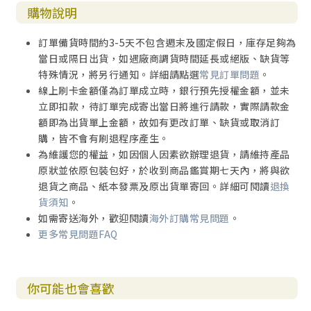
購物說明
訂單備貨時間約3-5天不包含週末及國定假日，庫存足夠為
當日或隔日出貨，如遇廠商調貨時間延長或絕版、缺貨等
特殊情況，將另行通知。詳細請點選
常見訂單問題
。
線上刷卡金額僅為訂單成立時，銀行預先授權金額，並未
立即扣款，待訂單完成寄出當日將進行請款，實際請款金
額即為出貨單上金額，故如有更改訂單、缺貨或取消訂
購，皆不會有刷退程序產生。
為維護您的權益，如因個人因素欲辦理退貨，請維持產品
原狀並依原包裝包好，於收到商品鑑賞期七天內，將與欲
退貨之商品、紙本發票及原出貨單寄回。詳細可閱讀
退換
貨須知
。
如需寄送海外，歡迎閱讀
海外訂購常見問題
。
更多常見問題FAQ
你可能也會喜歡