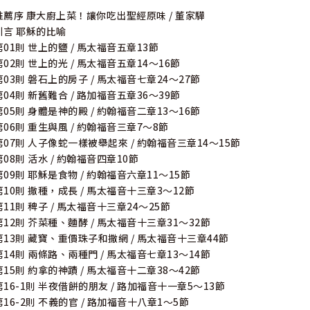
推薦序 康大廚上菜！讓你吃出聖經原味 / 董家驊
引言 耶穌的比喻
第01則 世上的鹽 / 馬太福音五章13節
第02則 世上的光 / 馬太福音五章14～16節
第03則 磐石上的房子 / 馬太福音七章24～27節
第04則 新舊難合 / 路加福音五章36～39節
第05則 身體是神的殿 / 約翰福音二章13～16節
第06則 重生與風 / 約翰福音三章7～8節
第07則 人子像蛇一樣被舉起來 / 約翰福音三章14～15節
第08則 活水 / 約翰福音四章10節
第09則 耶穌是食物 / 約翰福音六章11～15節
第10則 撒種，成長 / 馬太福音十三章3～12節
第11則 稗子 / 馬太福音十三章24～25節
第12則 芥菜種、麵酵 / 馬太福音十三章31～32節
第13則 藏寶、重價珠子和撒網 / 馬太福音十三章44節
第14則 兩條路、兩種門 / 馬太福音七章13～14節
第15則 約拿的神蹟 / 馬太福音十二章38～42節
第16-1則 半夜借餅的朋友 / 路加福音十一章5～13節
第16-2則 不義的官 / 路加福音十八章1～5節