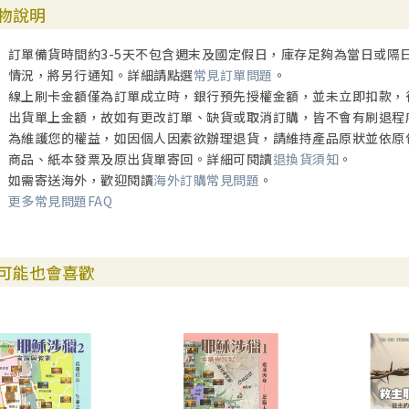
物說明
訂單備貨時間約3-5天不包含週末及國定假日，庫存足夠為當日或隔
情況，將另行通知。詳細請點選
常見訂單問題
。
線上刷卡金額僅為訂單成立時，銀行預先授權金額，並未立即扣款，
出貨單上金額，故如有更改訂單、缺貨或取消訂購，皆不會有刷退程
為維護您的權益，如因個人因素欲辦理退貨，請維持產品原狀並依原
商品、紙本發票及原出貨單寄回。詳細可閱讀
退換貨須知
。
如需寄送海外，歡迎閱讀
海外訂購常見問題
。
更多常見問題FAQ
可能也會喜歡