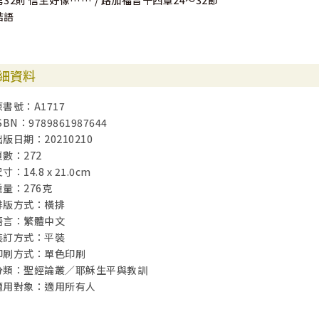
第32則 信主好像…… / 路加福音十四章24～32節
結語
細資料
原書號：A1717
SBN：9789861987644
出版日期：20210210
頁數：272
寸：14.8 x 21.0cm
重量：276克
排版方式：橫排
語言：繁體中文
裝訂方式：平裝
印刷方式：單色印刷
分類：聖經論叢／耶穌生平與教訓
適用對象：適用所有人