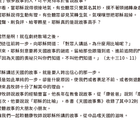
說了很多故事的人，可不見得等於會說故事。
你看，當耶穌說得很接地氣，有些聽眾只覺莫名其妙，摸不著頭緒轉身
當耶穌說得生動有理，有些聽眾卻見笑轉生氣，氣噗噗想把耶穌殺掉。
噓聲、刷負評、給零顆星，耶穌真的是說故事高手？
當然是啊！就在劇終散場之後，
門徒往前跨一步，向耶穌問道：「對眾人講話，為什麼用比喻呢？」
原來，耶穌刻意要將天國故事的謎底，留給那些跟隨到底、進前追問的
「因為天國的奧祕只叫你們知道，不叫他們知道。」（太十三10、11）
耶穌講述天國的故事，就是要人跨出信心的那一步。
僅是如此單純的一步，卻是什麼原因，使我們或者裹足不前、或者倒退
康來昌牧師十分了解其中的理由。
康牧師說故事的經驗豐富，他長年在教會說故事，從「康爸爸」說到「
這次，他要說說「耶穌的比喻」，本書《天國故事集》收錄了其中32則
愛聽故事的大朋友小朋友，
讓我們一起聆聽康牧師說耶穌所講的故事，從中品嚐天國的滋味。