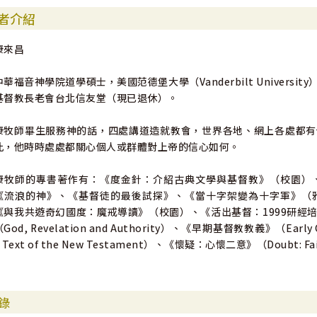
者介紹
康來昌
中華福音神學院道學碩士，美國范德堡大學（Vanderbilt Univer
基督教長老會台北信友堂（現已退休）。
康牧師畢生服務神的話，四處講道造就教會，世界各地、網上各處都有
此，他時時處處都關心個人或群體對上帝的信心如何。
康牧師的專書著作有：《度金針：介紹古典文學與基督教》（校園）
《流浪的神》、《基督徒的最後試探》、《當十字架變為十字軍》（
《與我共遊奇幻國度：魔戒導讀》（校園）、《活出基督：1999研經
（God, Revelation and Authority）、《早期基督教教義》（Earl
 Text of the New Testament）、《懷疑：心懷二意》（Doubt: Fait
錄