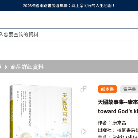
2026校園網路書房週年慶：與上帝同行的人生地圖！
頁
商品詳細資料
紙本書
電子書
天國故事集--康來
toward God's ki
作者：
康來昌
出版社：
校園書房
書系：
Spiritual