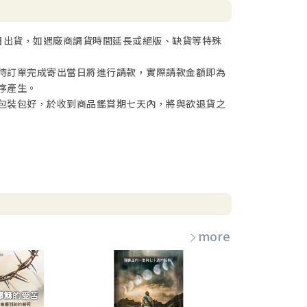
日出貨，如遇廠商調貨時間延長或絕版、缺貨等特殊
待訂單完成寄出當日將進行請款，實際請款金額即為
序產生。
包裝包好，於收到商品鑑賞期七天內，將與欲退貨之
more