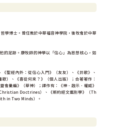
sity）哲學博士。曾任教於中華福音神學院，後牧會於中華
他的足跡。康牧師的神學以「信心」為思想核心，如
、《聖經內外：從信心入門》（友友）、《井歌》、
雅歌）、《喜從何來？》（個人出版）；合著著作：
培靈會彙編》（華神）；譯作有：《神．啟示．權威》
y Christian Doctrines）、《新約經文鑑別學》（Th
h in Two Minds）。