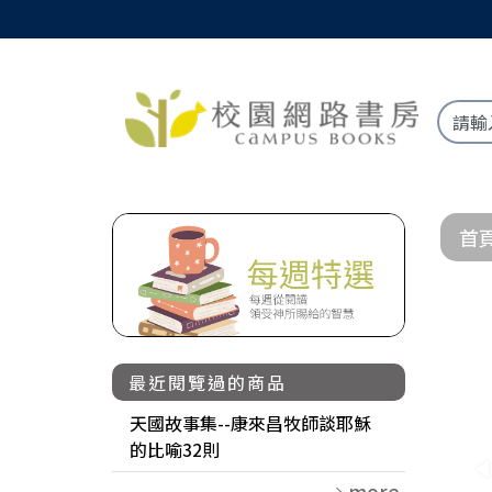
首
最近閱覽過的商品
天國故事集--康來昌牧師談耶穌
的比喻32則
more