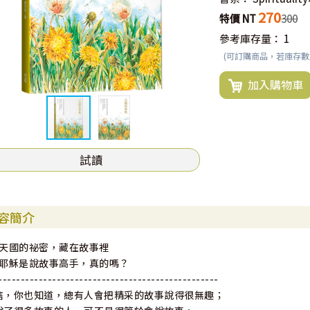
270
特價 NT
300
參考庫存量：
1
(可訂購商品，若庫存
加入購物車
試讀
容簡介
*天國的祕密，藏在故事裡
*耶穌是說故事高手，真的嗎？
-------------------------------------------------
嗐，你也知道，總有人會把精采的故事說得很無趣；