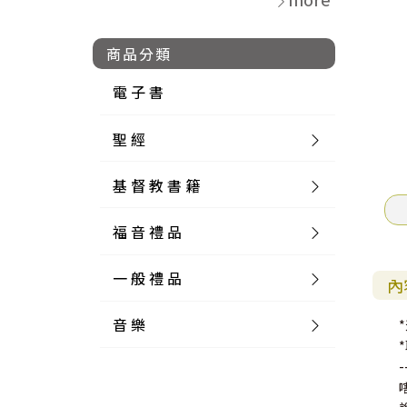
商品分類
電 子 書
聖 經
基 督 教 書 籍
新 舊 約 聖 經
福 音 禮 品
簡 體 聖 經
聖 經 論 叢
和 合 本
一 般 禮 品
英 文 聖 經
神 學 類
福 音 飾 品 配 件
和 合 本 標 點
參 考 書 工 具 書
內
音 樂
外 文 聖 經
實 踐 神 學
福 音 家 飾 用 品
一 般 卡 片
新 標 點 和 合 本
K J V
摩 西 五 經
系 統 神 學
福 音 項 鍊
讀 經 法
-
中 外 文 聖 經
教 會 歷 史
福 音 生 活 雜 貨
一 般 文 具
詩 本 樂 譜
和 合 本 修 訂 版
E S V
歷 史 書
神 、 創 造
宣 教 差 傳
福 音 耳 環 / 耳 夾
福 音 桌 飾 品
萬 用 卡
釋 經 法
創 世 記