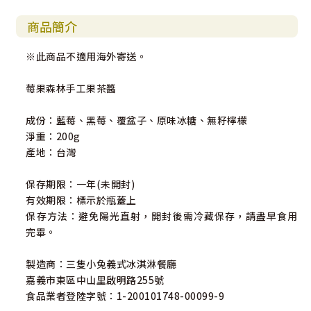
商品簡介
※此商品不適用海外寄送。
莓果森林手工果茶醬
成份：藍莓、黑莓、覆盆子、原味冰糖、無籽檸檬
淨重：200g
產地：台灣
保存期限：一年(未開封)
有效期限：標示於瓶蓋上
保存方法：避免陽光直射，開封後需冷藏保存，請盡早食用
完畢。
製造商：三隻小兔義式冰淇淋餐廳
嘉義市東區中山里啟明路255號
食品業者登陸字號：1-200101748-00099-9