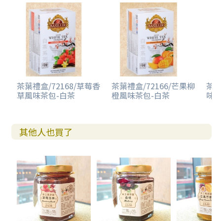
茶葉禮盒/72168/草莓香
茶葉禮盒/72166/芒果柳
茶葉
草風味茶包-白茶
橙風味茶包-白茶
味茶
其他人也買了