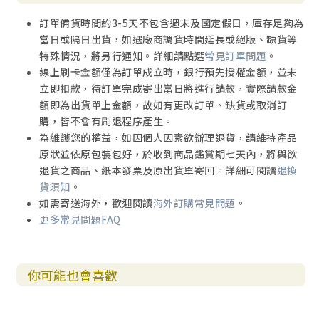
訂單備貨時間約3-5天不包含週末及國定假日，庫存足夠為
當日或隔日出貨，如遇廠商調貨時間延長或絕版、缺貨等
特殊情況，將另行通知。詳細請點選
常見訂單問題
。
線上刷卡金額僅為訂單成立時，銀行預先授權金額，並未
立即扣款，待訂單完成寄出當日將進行請款，實際請款金
額即為出貨單上金額，故如有更改訂單、缺貨或取消訂
購，皆不會有刷退程序產生。
為維護您的權益，如因個人因素欲辦理退貨，請維持產品
原狀並依原包裝包好，於收到商品鑑賞期七天內，將與欲
退貨之商品、紙本發票及原出貨單寄回。詳細可閱讀
退換
貨須知
。
如需寄送海外，歡迎閱讀
海外訂購常見問題
。
更多常見問題FAQ
你可能也會喜歡