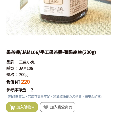
果茶醬/JAM106/手工果茶醬-莓果森林(200g)
品牌：
三隻小兔
編號：
JAM106
規格：
200g
220
售價 NT
參考庫存量：
2
(可訂購商品，若庫存數量不足，將於結帳後為您進貨，請安心訂購)
加入購物車
加入喜愛商品