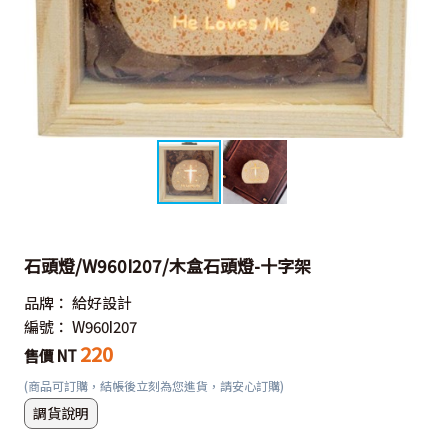
石頭燈/W960I207/木盒石頭燈-十字架
品牌：
給好設計
編號：
W960I207
220
售價 NT
(商品可訂購，結帳後立刻為您進貨，請安心訂購)
調貨說明