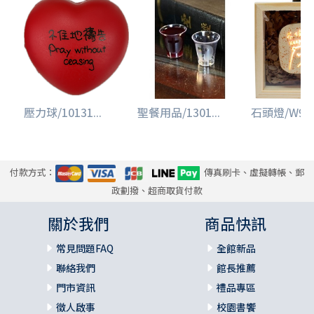
壓力球/10131...
聖餐用品/1301...
石頭燈/W960I
付款方式：
傳真刷卡、虛擬轉帳、郵
政劃撥、超商取貨付款
關於我們
商品快訊
常見問題FAQ
全館新品
聯絡我們
館長推薦
門市資訊
禮品專區
徵人啟事
校園書饗