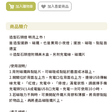
加入購物車
加入喜愛商品
商品簡介
造型石頭燈 明亮上市！
是造型擺飾、磁鐵，也是實用小夜燈；擺放、磁吸、黏貼皆
適宜
※造型石頭燈附精美木盒，另附充電線、磁鐵片
/使用說明/
1.背附磁鐵與黏貼片，可磁吸或黏貼於牆面或冰箱上。
2.開關位於背面左上方，充電口在背面右上方，連接USB傳輸
線充電。「紅燈」充電中，「綠燈」滿電狀態。請選擇手機
充電頭5V/1A或電腦USB口充電。充電一次可使用10小時。
3.若磁吸力不夠時，可撕開配件鐵片背膠和薄膜，將背膠黏貼
於物品上、再將產品磁吸鐵片上。
/產品規格/