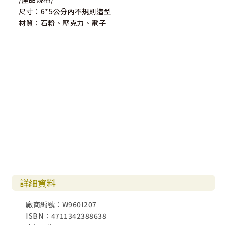
尺寸：6*5公分內不規則造型
材質：石粉、壓克力、電子
詳細資料
廠商編號：W960I207
ISBN：4711342388638