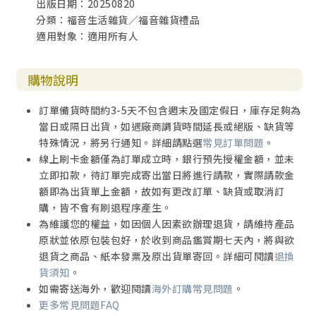
出版日期：20250820
分類：福音生活雜貨／福音雜貨禮品
適用對象：適用所有人
購物說明
訂單備貨時間約3-5天不包含週末及國定假日，庫存足夠為
當日或隔日出貨，如遇廠商調貨時間延長或絕版、缺貨等
特殊情況，將另行通知。詳細請點選
常見訂單問題
。
線上刷卡金額僅為訂單成立時，銀行預先授權金額，並未
立即扣款，待訂單完成寄出當日將進行請款，實際請款金
額即為出貨單上金額，故如有更改訂單、缺貨或取消訂
購，皆不會有刷退程序產生。
為維護您的權益，如因個人因素欲辦理退貨，請維持產品
原狀並依原包裝包好，於收到商品鑑賞期七天內，將與欲
退貨之商品、紙本發票及原出貨單寄回。詳細可閱讀
退換
貨須知
。
如需寄送海外，歡迎閱讀
海外訂購常見問題
。
更多常見問題FAQ