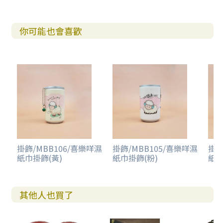
你可能也會喜歡
掛飾/MBB106/喜樂咩濕
掛飾/MBB105/喜樂咩濕
掛飾
紙巾掛飾(黃)
紙巾掛飾(粉)
紙巾
其他人也買了