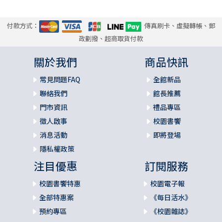
付款方式：
傳真刷卡、虛擬轉帳、郵
政劃撥、超商取貨付款
關於我們
商品快訊
常見問題FAQ
全館新品
聯絡我們
館長推薦
門市資訊
禮品專區
徵人啟事
校園書饗
消息活動
即將登場
隱私權政策
注目優惠
訂閱服務
校園書饗特惠
校園電子報
全部特惠案
《每日活水》
預約專區
《校園雜誌》