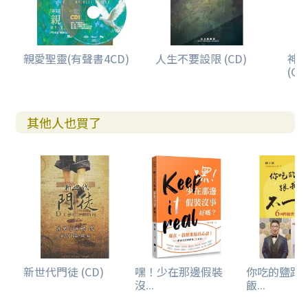
親愛聖靈(有聲書4CD)
人生不要設限 (CD)
神
(CD
其他人也買了
新世代門徒 (CD)
嘿！少在那邊假裝
你吃的鹽跟
沒...
飯...