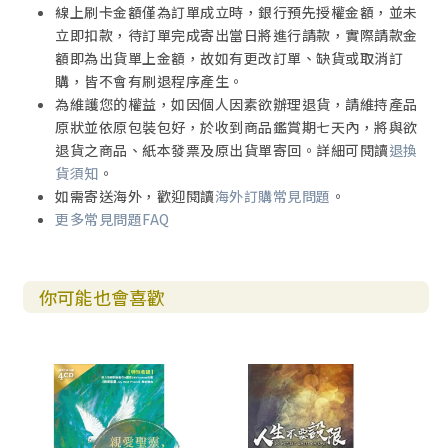
線上刷卡金額僅為訂單成立時，銀行預先授權金額，並未
立即扣款，待訂單完成寄出當日將進行請款，實際請款金
額即為出貨單上金額，故如有更改訂單、缺貨或取消訂
購，皆不會有刷退程序產生。
為維護您的權益，如因個人因素欲辦理退貨，請維持產品
原狀並依原包裝包好，於收到商品鑑賞期七天內，將與欲
退貨之商品、紙本發票及原出貨單寄回。詳細可閱讀
退換
貨須知
。
如需寄送海外，歡迎閱讀
海外訂購常見問題
。
更多常見問題FAQ
你可能也會喜歡