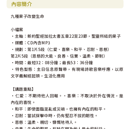
內容簡介
九種果子改變生命
小檔案
‧主軸：新約聖經加拉太書五章22至23節，聖靈所結的果子
‧媒體：CD內含MP3
‧規劃：第1片5段（仁愛、喜樂、和平、忍耐、恩慈）
第2片5段（恩慈的大能、良善、信實、溫柔、節制）
‧時間：最短32：08分鐘；最長53：36分鐘
‧特色型態：主日信息原聲帶，有現場詩歌音樂呼應，以原
文字義解經起頭，生活化應用
【講題重點】
‧仁愛：不期待他人回報。‧喜樂：不取決於外在情況，是
內在的喜悅。
‧和平：即使面臨混亂或災禍，也擁有內在的和平。
‧忍耐：當試探擊中時，仍有堅忍不拔的韌性。
‧恩慈：溫柔、親切、慷慨地待人。
‧良善：生命的聖潔，反映在顧及他人最大的利益。