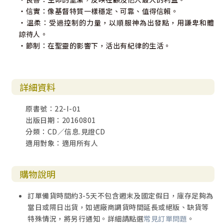
‧信實：像基督特質一樣穩定、可靠、值得信賴。
‧溫柔：受過控制的力量，以順服神為出發點，用謙卑和體
諒待人。
‧節制：在聖靈的影響下，活出有紀律的生活。
詳細資料
原書號：22-I-01
出版日期：20160801
分類：CD／信息.見證CD
適用對象：適用所有人
購物說明
訂單備貨時間約3-5天不包含週末及國定假日，庫存足夠為
當日或隔日出貨，如遇廠商調貨時間延長或絕版、缺貨等
特殊情況，將另行通知。詳細請點選
常見訂單問題
。