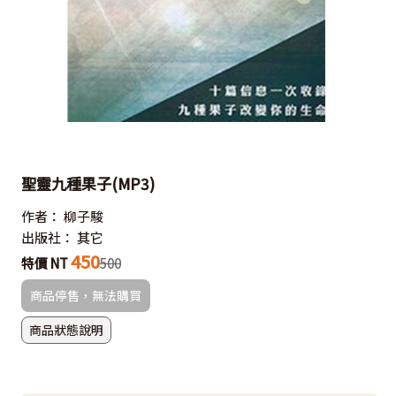
聖靈九種果子(MP3)
作者：
柳子駿
出版社：
其它
450
特價 NT
500
商品停售，無法購買
商品狀態說明