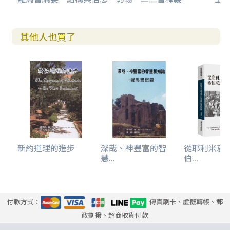
其他人也買了
新約道理的進步
深哉、神豐富的智
從耶利米哀
慧...
伯...
付款方式：
傳真刷卡、虛擬轉帳、郵
政劃撥、超商取貨付款