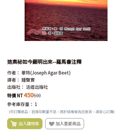
這奧秘如今顯明出來--羅馬書注釋
作者：
畢特(Joseph Agar Beet)
譯者：
鍾聲實
出版社：
活道出版社
450
特價 NT
500
參考庫存量：
1
(可訂購商品，若庫存數量不足，將於結帳後為您進貨，請安心訂購)
加入購物車
加入喜愛商品