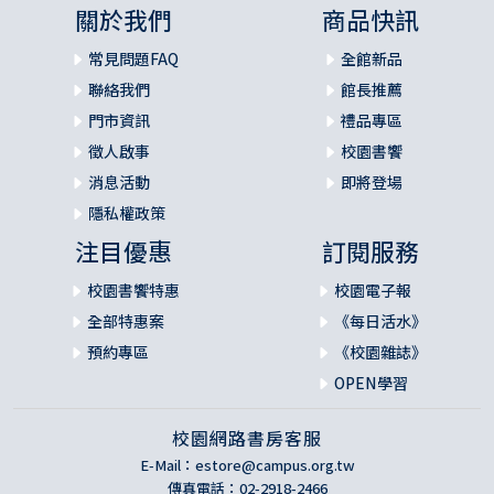
關於我們
商品快訊
常見問題FAQ
全館新品
聯絡我們
館長推薦
門市資訊
禮品專區
徵人啟事
校園書饗
消息活動
即將登場
隱私權政策
注目優惠
訂閱服務
校園書饗特惠
校園電子報
全部特惠案
《每日活水》
預約專區
《校園雜誌》
OPEN學習
校園網路書房客服
E-Mail：
estore@campus.org.tw
傳真電話：02-2918-2466