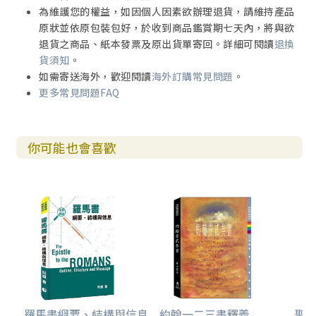
為維護您的權益，如因個人因素欲辦理退貨，請維持產品
原狀並依原包裝包好，於收到商品鑑賞期七天內，將與欲
退貨之商品、紙本發票及原出貨單寄回。詳細可閱讀
退換
貨須知
。
如需寄送海外，歡迎閱讀
海外訂購常見問題
。
更多常見問題FAQ
你可能也會喜歡
羅馬書綱要、結構與信息
約翰一二三書釋義
聖