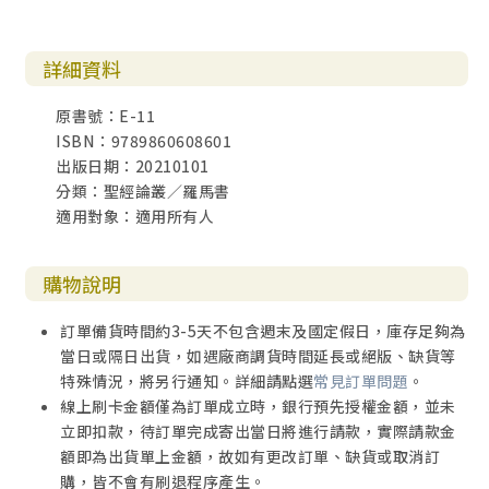
詳細資料
原書號：E-11
ISBN：9789860608601
出版日期：20210101
分類：聖經論叢／羅馬書
適用對象：適用所有人
購物說明
訂單備貨時間約3-5天不包含週末及國定假日，庫存足夠為
當日或隔日出貨，如遇廠商調貨時間延長或絕版、缺貨等
特殊情況，將另行通知。詳細請點選
常見訂單問題
。
線上刷卡金額僅為訂單成立時，銀行預先授權金額，並未
立即扣款，待訂單完成寄出當日將進行請款，實際請款金
額即為出貨單上金額，故如有更改訂單、缺貨或取消訂
購，皆不會有刷退程序產生。