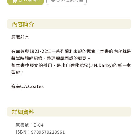
內容簡介
原著前言
有幸參與1921-22年一系列讀利未記的聚會，本書的內容就是
將當時讀經紀錄，整理編輯而成的概要。
整本書中經文的引用，是出自達秘弟兄(J.N.Darby)的新一本
聖經。
寇茲C.A.Coates
詳細資料
原書號：E-04
ISBN：9789579228961