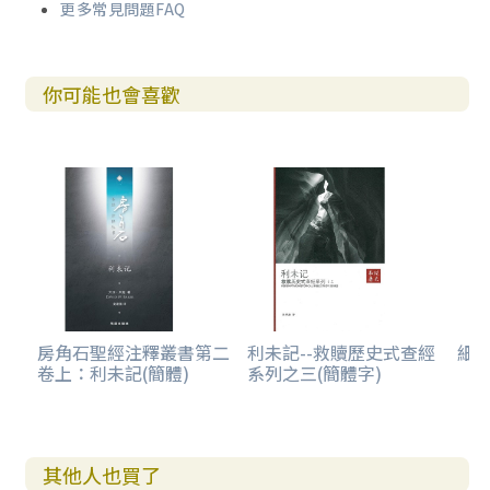
更多常見問題FAQ
你可能也會喜歡
房角石聖經注釋叢書第二
利未記--救贖歷史式查經
細
卷上：利未記(簡體)
系列之三(簡體字)
其他人也買了