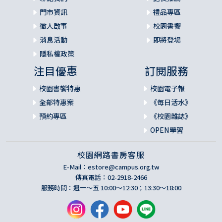
門市資訊
禮品專區
徵人啟事
校園書饗
消息活動
即將登場
隱私權政策
注目優惠
訂閱服務
校園書饗特惠
校園電子報
全部特惠案
《每日活水》
預約專區
《校園雜誌》
OPEN學習
校園網路書房客服
E-Mail：
estore@campus.org.tw
傳真電話：02-2918-2466
服務時間：週一～五 10:00～12:30；13:30～18:00