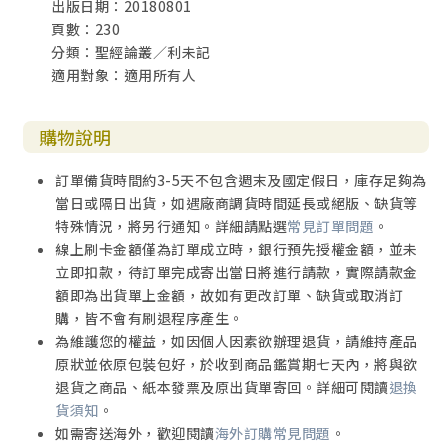
出版日期：20180801
頁數：230
分類：聖經論叢／利未記
適用對象：適用所有人
購物說明
訂單備貨時間約3-5天不包含週末及國定假日，庫存足夠為
當日或隔日出貨，如遇廠商調貨時間延長或絕版、缺貨等
特殊情況，將另行通知。詳細請點選
常見訂單問題
。
線上刷卡金額僅為訂單成立時，銀行預先授權金額，並未
立即扣款，待訂單完成寄出當日將進行請款，實際請款金
額即為出貨單上金額，故如有更改訂單、缺貨或取消訂
購，皆不會有刷退程序產生。
為維護您的權益，如因個人因素欲辦理退貨，請維持產品
原狀並依原包裝包好，於收到商品鑑賞期七天內，將與欲
退貨之商品、紙本發票及原出貨單寄回。詳細可閱讀
退換
貨須知
。
如需寄送海外，歡迎閱讀
海外訂購常見問題
。