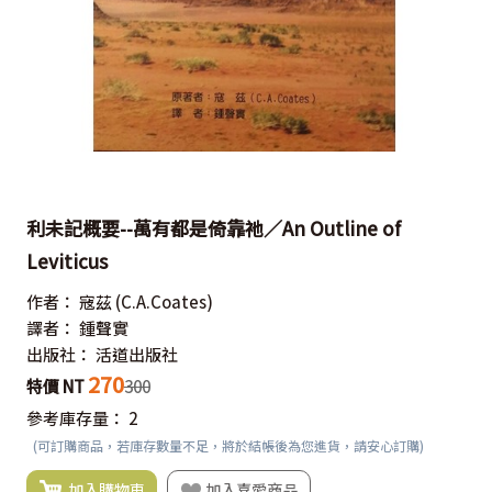
利未記概要--萬有都是倚靠祂／An Outline of
Leviticus
作者：
寇茲
(C.A.Coates)
譯者：
鍾聲實
出版社：
活道出版社
270
特價 NT
300
參考庫存量：
2
(可訂購商品，若庫存數量不足，將於結帳後為您進貨，請安心訂購)
加入購物車
加入喜愛商品