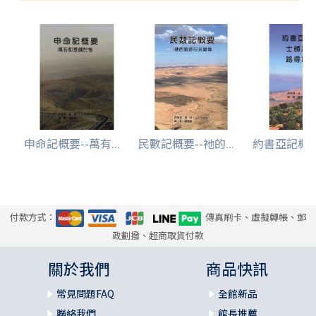
申命記概要--萬有...
民數記概要--祂的...
約書亞記概要/
付款方式：
傳真刷卡、虛擬轉帳、郵
政劃撥、超商取貨付款
關於我們
商品快訊
常見問題FAQ
全館新品
聯絡我們
館長推薦