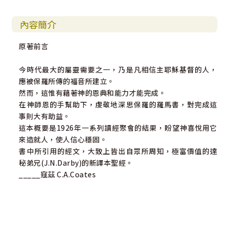
內容簡介
原著前言
今時代最大的屬靈需要之一，乃是凡相信主耶穌基督的人，
應被保羅所傳的福音所建立。
然而，這惟有藉著神的恩典和能力才能完成。
在神師恩的手幫助下，虔敬地深思保羅的羅馬書，對完成這
事則大有助益。
這本概要是1926年一系列讀經聚會的結果，盼望神喜悅用它
來造就人，使人信心穩固。
書中所引用的經文，大致上皆出自眾所周知，極富價值的達
秘弟兄(J.N.Darby)的新譯本聖經。
_____寇茲 C.A.Coates