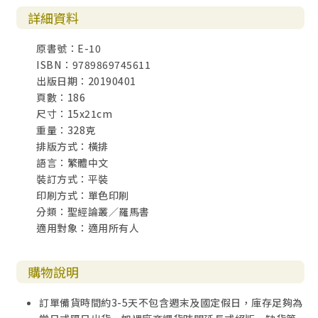
詳細資料
原書號：E-10
ISBN：9789869745611
出版日期：20190401
頁數：186
尺寸：15x21cm
重量：328克
排版方式：橫排
語言：繁體中文
裝訂方式：平裝
印刷方式：單色印刷
分類：聖經論叢／羅馬書
適用對象：適用所有人
購物說明
訂單備貨時間約3-5天不包含週末及國定假日，庫存足夠為