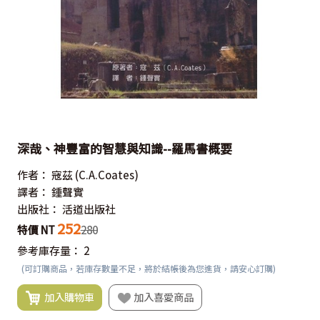
深哉、神豐富的智慧與知識--羅馬書概要
作者：
寇茲
(C.A.Coates)
譯者：
鍾聲實
出版社：
活道出版社
252
特價 NT
280
參考庫存量：
2
(可訂購商品，若庫存數量不足，將於結帳後為您進貨，請安心訂購)
加入購物車
加入喜愛商品