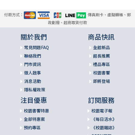
付款方式：
傳真刷卡、虛擬轉帳、郵
政劃撥、超商取貨付款
關於我們
商品快訊
常見問題FAQ
全館新品
聯絡我們
館長推薦
門市資訊
禮品專區
徵人啟事
校園書饗
消息活動
即將登場
隱私權政策
注目優惠
訂閱服務
校園書饗特惠
校園電子報
全部特惠案
《每日活水》
預約專區
《校園雜誌》