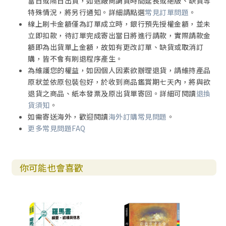
當日或隔日出貨，如遇廠商調貨時間延長或絕版、缺貨等
特殊情況，將另行通知。詳細請點選
常見訂單問題
。
線上刷卡金額僅為訂單成立時，銀行預先授權金額，並未
立即扣款，待訂單完成寄出當日將進行請款，實際請款金
額即為出貨單上金額，故如有更改訂單、缺貨或取消訂
購，皆不會有刷退程序產生。
為維護您的權益，如因個人因素欲辦理退貨，請維持產品
原狀並依原包裝包好，於收到商品鑑賞期七天內，將與欲
退貨之商品、紙本發票及原出貨單寄回。詳細可閱讀
退換
貨須知
。
如需寄送海外，歡迎閱讀
海外訂購常見問題
。
更多常見問題FAQ
你可能也會喜歡