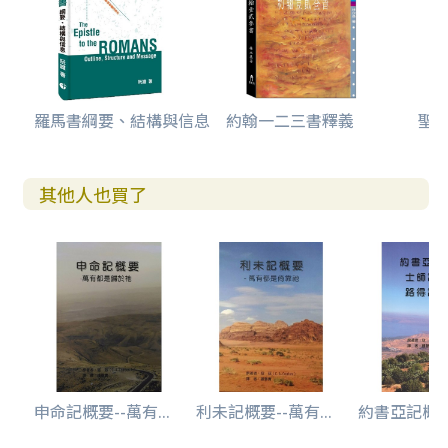
羅馬書綱要、結構與信息
約翰一二三書釋義
聖
其他人也買了
申命記概要--萬有...
利未記概要--萬有...
約書亞記概要/