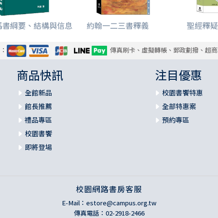
1. 神對猶太人的審判
馬書綱要、結構與信息
約翰一二三書釋義
聖經釋疑
2. 公義的審判
式：
傳真刷卡、虛擬轉帳、郵政劃撥、超商
3. 屬肉的猶太人不是真猶太人
商品快訊
注目優惠
4. 割禮的意義與預表
全館新品
校園書饗特惠
5. 猶太人的優越不致改變神的公義
館長推薦
全部特惠案
禮品專區
預約專區
三、全人類的罪
校園書饗
1. 猶太人和外邦人都有罪
即將登場
2. 全人類都伏在審判之下
校園網路書房客服
3. 行律法不能蒙神稱義
E-Mail：
estore@campus.org.tw
傳真電話：02-2918-2466