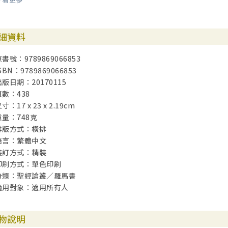
2. 耶穌也具有神性
七、福音是至寶
細資料
1. 我不以福音為恥
書號：9789869066853
SBN：9789869066853
2. 福音是神的大能
出版日期：20170115
頁數：438
3. 福音要救一切相信的
寸：17 x 23 x 2.19cm
重量：748克
4. 先是猶太人，後是希利尼人
排版方式：橫排
語言：繁體中文
八、因信稱義
裝訂方式：精裝
印刷方式：單色印刷
前言
分類：聖經論叢／羅馬書
適用對象：適用所有人
1. 保羅主張因信稱義的歷史背景
2. 律法的功用
物說明