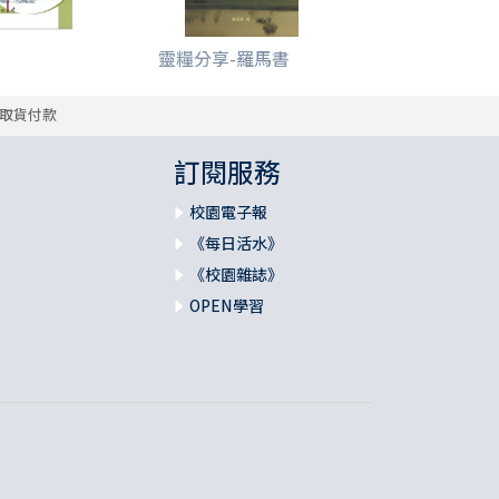
靈糧分享-羅馬書
取貨付款
訂閱服務
校園電子報
《每日活水》
《校園雜誌》
OPEN學習