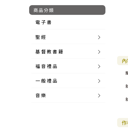
商品分類
電 子 書
聖 經
基 督 教 書 籍
新 舊 約 聖 經
內
福 音 禮 品
簡 體 聖 經
聖 經 論 叢
和 合 本
一 般 禮 品
英 文 聖 經
神 學 類
福 音 飾 品 配 件
和 合 本 標 點
參 考 書 工 具 書
音 樂
外 文 聖 經
實 踐 神 學
福 音 家 飾 用 品
一 般 卡 片
新 標 點 和 合 本
K J V
摩 西 五 經
系 統 神 學
福 音 項 鍊
讀 經 法
中 外 文 聖 經
教 會 歷 史
福 音 生 活 雜 貨
一 般 文 具
詩 本 樂 譜
和 合 本 修 訂 版
E S V
歷 史 書
神 、 創 造
宣 教 差 傳
福 音 耳 環 / 耳 夾
福 音 桌 飾 品
萬 用 卡
釋 經 法
創 世 記
作
註 釋 本 聖 經
生 命 造 就
福 音 食 器 廚 房
食 器 廚 房
C D
現 代 中 文 譯 本
G N B
和 合 本 / N I V
舊 約 註 釋
基 督
社 會 參 與
歷 史
福 音 手 環 / 手 鍊
福 音 布 軸 掛 畫
福 音 服 飾 布 品
貼 紙
日 記 . 筆 記
音 樂 叢 書
聖 經 概 論
出 埃 及 記
約 書 亞 記