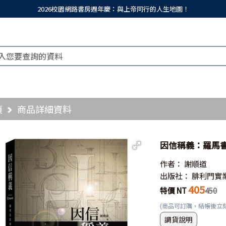
2026校園網路書房週年慶：與上帝同行的人生地圖！
頁
商品詳細資料
因信稱義：羅馬書
作者：
謝順道
出版社：
腓利門實
405
特價 NT
450
(商品可訂購，結帳後立
調貨說明