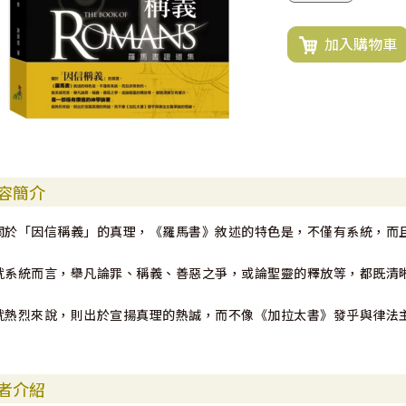
加入購物車
容簡介
關於「因信稱義」的真理，《羅馬書》敘述的特色是，不僅有系統，而
就系統而言，舉凡論罪、稱義、善惡之爭，或論聖靈的釋放等，都既清
就熱烈來說，則出於宣揚真理的熱誠，而不像《加拉太書》發乎與律法
者介紹