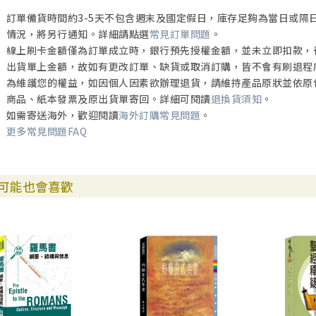
3. 因信稱義的典型
訂單備貨時間約3-5天不包含週末及國定假日，庫存足夠為當日或隔
情況，將另行通知。詳細請點選
常見訂單問題
。
4. 信心的果效
線上刷卡金額僅為訂單成立時，銀行預先授權金額，並未立即扣款，
出貨單上金額，故如有更改訂單、缺貨或取消訂購，皆不會有刷退程
5. 信心與行為
為維護您的權益，如因個人因素欲辦理退貨，請維持產品原狀並依原
商品、紙本發票及原出貨單寄回。詳細可閱讀
退換貨須知
。
如需寄送海外，歡迎閱讀
海外訂購常見問題
。
更多常見問題FAQ
貳、論罪惡（一18-三20）
一、外邦人的罪
可能也會喜歡
1. 不敬虔的罪
2. 同性戀的罪
3. 不義的罪
二、猶太人的罪