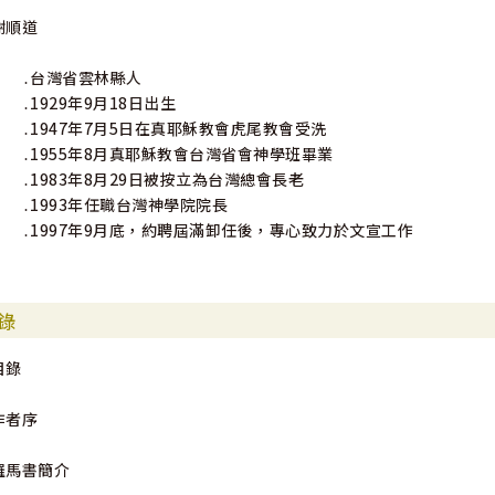
謝順道
․台灣省雲林縣人
․1929年9月18日出生
․1947年7月5日在真耶穌教會虎尾教會受洗
․1955年8月真耶穌教會台灣省會神學班畢業
․1983年8月29日被按立為台灣總會長老
․1993年任職台灣神學院院長
․1997年9月底，約聘屆滿卸任後，專心致力於文宣工作
錄
目錄
作者序
羅馬書簡介