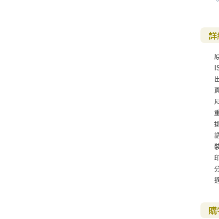
詳
原
I
尺
購