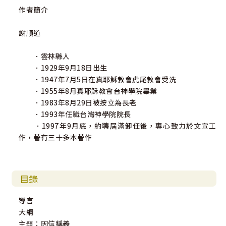
作者簡介
謝順道
．雲林縣人
．1929年9月18日出生
．1947年7月5日在真耶穌教會虎尾教會受洗
．1955年8月真耶穌教會台神學院畢業
．1983年8月29日被按立為長老
．1993年任職台灣神學院院長
．1997年9月底，約聘屆滿卸任後，專心致力於文宣工
作，著有三十多本著作
目錄
導言
大綱
主題：因信稱義