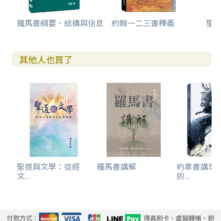
羅馬書綱要、結構與信息
約翰一二三書釋義
聖
其他人也買了
聖道與文學：從經
羅馬書講解
約拿書講壇
文...
的...
付款方式：
傳真刷卡、虛擬轉帳、郵