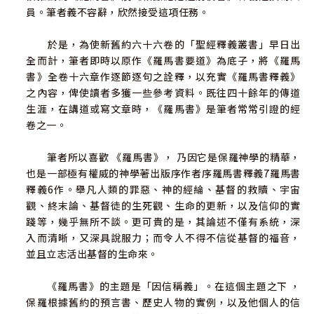
員。筆者義不容辭，欣然接受這項任務。
於是，為使新舊約六十六卷的「聖經釋義叢書」早日出
全而計，筆者即時以原作《羅馬書要道》為底子，將《羅馬
書》全卷十六章作逐節逐句之詮釋，以充實《羅馬書釋義》
之內容，俾使讀者多獲一些參考資料。既往四十餘年的傳道
生涯，在講道或寫文章時，《羅馬書》是筆者常常引證的經
卷之一。
筆者所以喜歡 《羅馬書》， 乃因它是保羅神學的精華，
也是一部極有權威的神學著出版序作者序羅馬書釋義7羅馬書
釋義6作。舉凡人類的罪惡、神的經綸、基督的救贖、宇宙
觀、終末論、基督徒的生死觀、生命的更新，以及信仰的實
踐等，幾乎無所不談。更可貴的是，其論述不僅有系統，深
入而清晰，又深具說服力；而令人不得不信從基督的福音，
並且立志活出基督的生命來。
《羅馬書》的主題是「因信稱義」。在這個主題之下 ，
保羅根據舊約的預言書、歷史人物的實例，以及他個人的信