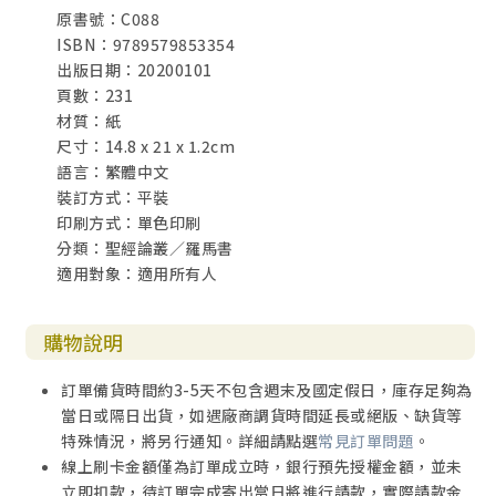
原書號：C088
甚矣 ！可以自我安慰的是，為了撰寫本書，筆者已竭盡全
ISBN：9789579853354
力，嚴謹地研究過《羅馬書》，以及其他相關經卷與參考書
出版日期：20200101
； 並且不斷地禱告，求主賜予智慧和啟示的靈（弗一17），
頁數：231
使我能領悟聖經中那些「永古隱藏的奧祕」了（ 羅十六25-2
材質：紙
6）。
尺寸：14.8 x 21 x 1.2cm
語言：繁體中文
惟因人的能力確實非常有限（傳一15），所以筆者在本
裝訂方式：平裝
書所作的詮釋，或許還有錯誤或遺漏之處。尚祈主內同工與
印刷方式：單色印刷
讀者不吝指正，俾使末肢多獲教益，並對同靈有更大的造
分類：聖經論叢／羅馬書
就。主若願意（雅四14-15），筆者被託付的另外兩卷聖經釋
適用對象：適用所有人
義，《帖撒羅尼迦前書》及《帖撒羅尼迦後書》，希望不久
能相繼問世。
購物說明
但願尊貴、榮耀和頌讚，都因耶穌基督歸與獨一全智的
神，直到永永遠遠。
訂單備貨時間約3-5天不包含週末及國定假日，庫存足夠為
阿們（羅十六27）！
當日或隔日出貨，如遇廠商調貨時間延長或絕版、缺貨等
特殊情況，將另行通知。詳細請點選
常見訂單問題
。
1998年6月25日 於真耶穌教會台灣神學院
線上刷卡金額僅為訂單成立時，銀行預先授權金額，並未
立即扣款，待訂單完成寄出當日將進行請款，實際請款金