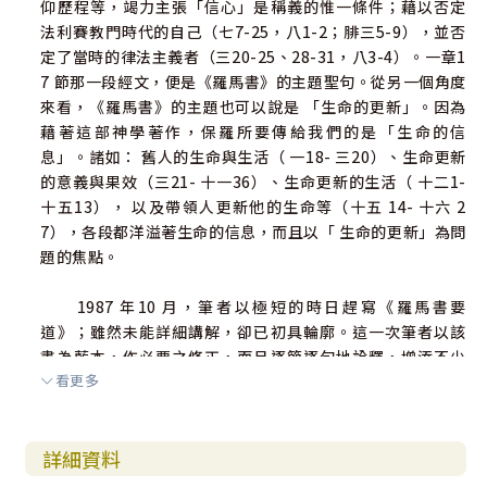
仰歷程等，竭力主張「信心」是稱義的惟一條件；藉以否定
法利賽教門時代的自己（七7-25，八1-2；腓三5-9），並否
定了當時的律法主義者（三20-25、28-31，八3-4）。一章1
7 節那一段經文，便是《羅馬書》的主題聖句。從另一個角度
來看，《羅馬書》的主題也可以說是 「生命的更新」。因為
藉著這部神學著作，保羅所要傳給我們的是「生命的信
息」。諸如： 舊人的生命與生活（ 一18- 三20）、生命更新
的意義與果效（三21- 十一36）、生命更新的生活（ 十二1-
十五13）， 以及帶領人更新他的生命等（十五 14- 十六 2
7），各段都洋溢著生命的信息，而且以「 生命的更新」為問
題的焦點。
1987 年10 月，筆者以極短的時日趕寫《羅馬書要
道》；雖然未能詳細講解，卻已初具輪廓。這一次筆者以該
書為藍本，作必要之修正，而且逐節逐句地詮釋，增添不少
看更多
篇幅；前後歷時四個月，才完成《羅馬書釋義》之著作。
各地教會在舉開聖經講習會，或查經班在研究《羅馬
詳細資料
書》 的時候，若能由本書獲取一些參考資料，使主內的同靈
對《羅馬書》有更正確、更深入、更多層面的瞭解，則感幸