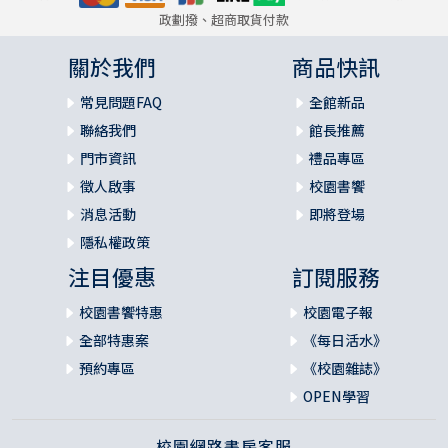
政劃撥、超商取貨付款
關於我們
商品快訊
常見問題FAQ
全館新品
聯絡我們
館長推薦
門市資訊
禮品專區
徵人啟事
校園書饗
消息活動
即將登場
隱私權政策
注目優惠
訂閱服務
校園書饗特惠
校園電子報
全部特惠案
《每日活水》
預約專區
《校園雜誌》
OPEN學習
校園網路書房客服