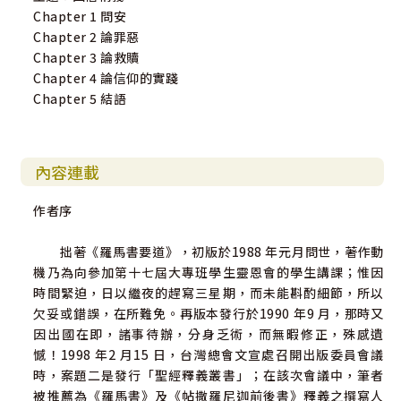
Chapter 1 問安
Chapter 2 論罪惡
Chapter 3 論救贖
Chapter 4 論信仰的實踐
Chapter 5 結語
內容連載
作者序
拙著《羅馬書要道》，初版於1988 年元月問世，著作動
機乃為向參加第十七屆大專班學生靈恩會的學生講課；惟因
時間緊迫，日以繼夜的趕寫三星期，而未能斟酌細節，所以
欠妥或錯誤，在所難免。再版本發行於1990 年9 月，那時又
因出國在即，諸事待辦，分身乏術，而無暇修正，殊感遺
憾！1998 年2 月15 日，台灣總會文宣處召開出版委員會議
時，案題二是發行「聖經釋義叢書」；在該次會議中，筆者
被推薦為《羅馬書》及《帖撒羅尼迦前後書》釋義之撰寫人