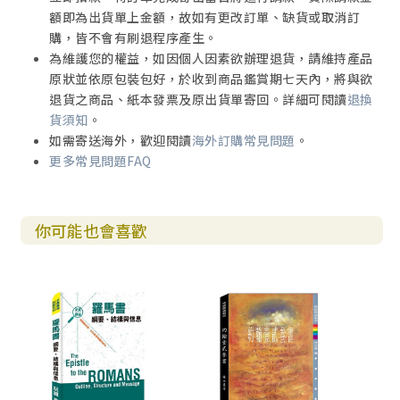
額即為出貨單上金額，故如有更改訂單、缺貨或取消訂
購，皆不會有刷退程序產生。
為維護您的權益，如因個人因素欲辦理退貨，請維持產品
原狀並依原包裝包好，於收到商品鑑賞期七天內，將與欲
退貨之商品、紙本發票及原出貨單寄回。詳細可閱讀
退換
貨須知
。
如需寄送海外，歡迎閱讀
海外訂購常見問題
。
更多常見問題FAQ
你可能也會喜歡