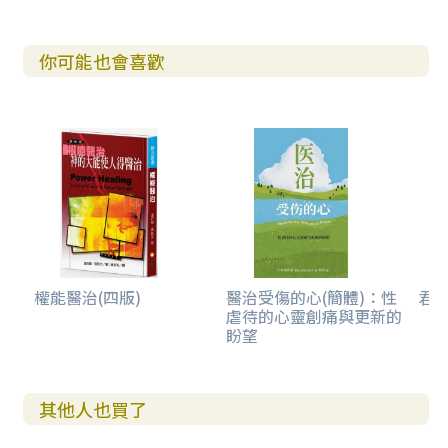
你可能也會喜歡
權能醫治(四版)
醫治受傷的心(簡體)：性
君王
虐待的心靈創痛與更新的
盼望
其他人也買了