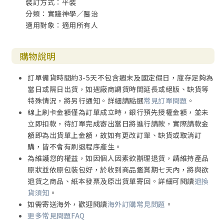
裝訂方式：平裝
分類：實踐神學／醫治
適用對象：適用所有人
購物說明
訂單備貨時間約3-5天不包含週末及國定假日，庫存足夠為
當日或隔日出貨，如遇廠商調貨時間延長或絕版、缺貨等
特殊情況，將另行通知。詳細請點選
常見訂單問題
。
線上刷卡金額僅為訂單成立時，銀行預先授權金額，並未
立即扣款，待訂單完成寄出當日將進行請款，實際請款金
額即為出貨單上金額，故如有更改訂單、缺貨或取消訂
購，皆不會有刷退程序產生。
為維護您的權益，如因個人因素欲辦理退貨，請維持產品
原狀並依原包裝包好，於收到商品鑑賞期七天內，將與欲
退貨之商品、紙本發票及原出貨單寄回。詳細可閱讀
退換
貨須知
。
如需寄送海外，歡迎閱讀
海外訂購常見問題
。
更多常見問題FAQ