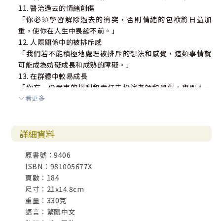
11. 醫治過去的情緒創傷
「你必須學習解除過去的衝突，否則情緒的包袱將日益加
重，使你在人生中畏縮不前。」
12. 人際關係中的被排斥感
「我們若不能積極地處理被排斥的想法和感覺，這類事情就
可能成為妨礙成長和成熟的障礙。」
13. 在群體中較易成長
「你有一份嚴肅的權利和責任去扮演老師和學生。與別人一
看更多
同學習何謂在基督裡，憑聖靈行事，和過信心的生活。」
詳細資料
原書號：9406
ISBN：981005677X
頁數：184
尺寸：21x14.8cm
重量：330克
語言：繁體中文