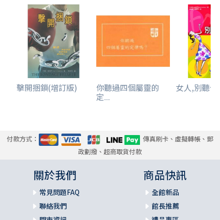
擊開捆鎖(增訂版)
你聽過四個屬靈的
女人,別聽信
定...
付款方式：
傳真刷卡、虛擬轉帳、郵
政劃撥、超商取貨付款
關於我們
商品快訊
常見問題FAQ
全館新品
聯絡我們
館長推薦
門市資訊
禮品專區