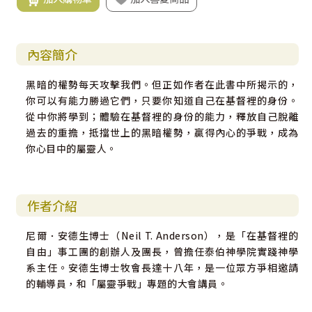
內容簡介
黑暗的權勢每天攻擊我們。但正如作者在此書中所揭示的，
你可以有能力勝過它們，只要你知道自己在基督裡的身份。
從中你將學到；體驗在基督裡的身份的能力，釋放自己脫離
過去的重擔，抵擋世上的黑暗權勢，贏得內心的爭戰，成為
你心目中的屬靈人。
作者介紹
尼爾．安德生博士（Neil T. Anderson），是「在基督裡的
自由」事工團的創辦人及團長，曾擔任泰伯神學院實踐神學
系主任。安德生博士牧會長達十八年，是一位眾方爭相邀請
的輔導員，和「屬靈爭戰」專題的大會講員。