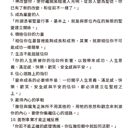
「神改變你，使你離開黑暗進入光明。從罪人變為聖徒。你
已有了新的改變，和從前不一樣了。」
5. 成為屬靈的人
「所謂憑著聖靈行事，基本上，就是與那位內在的無限的聖
靈建立關係。」
6. 積極信仰的力量
「相信你在基督裡能夠成長和成熟，其實，就跟相信你不可
能成功一樣簡單。」
7. 生活不能超越信仰
「你的人生將被你的信仰所影響，以致帶來成功、人生意
義、滿足感、快樂、歡笑、安全感與平安。」
8. 信心道路上的指引
「靈命成長的必要條件是：一切關乎人生意義、滿足感、快
樂、歡笑、安全感與平安的信仰，都必須建立在聖經之
上。」
9. 贏得內心的爭戰
「撒但與魔鬼正無所不用其極的，用牠的思想和觀念來刺激
你的內心，要使你偏離信心的道路。」
10. 面對事實才能正確反應
「你若不能正確的處理情緒，你在撒但眼中就如同活靶。」