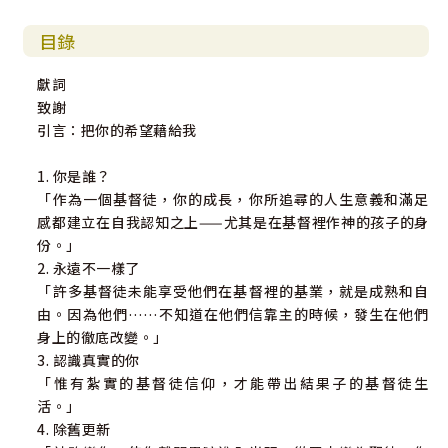
目錄
獻詞
致謝
引言：把你的希望藉給我
1. 你是誰？
「作為一個基督徒，你的成長，你所追尋的人生意義和滿足
感都建立在自我認知之上——尤其是在基督裡作神的孩子的身
份。」
2. 永遠不一樣了
「許多基督徒未能享受他們在基督裡的基業，就是成熟和自
由。因為他們……不知道在他們信靠主的時候，發生在他們
身上的徹底改變。」
3. 認識真實的你
「惟有紮實的基督徒信仰，才能帶出結果子的基督徒生
活。」
4. 除舊更新