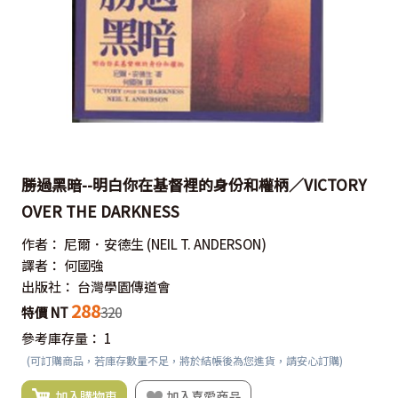
勝過黑暗--明白你在基督裡的身份和權柄／VICTORY
OVER THE DARKNESS
作者：
尼爾．安德生
(NEIL T. ANDERSON)
譯者：
何國強
出版社：
台灣學園傳道會
288
特價 NT
320
參考庫存量：
1
(可訂購商品，若庫存數量不足，將於結帳後為您進貨，請安心訂購)
加入購物車
加入喜愛商品