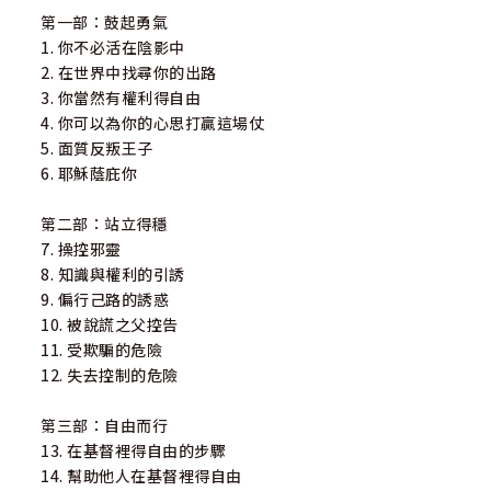
第一部：鼓起勇氣
1. 你不必活在陰影中
2. 在世界中找尋你的出路
3. 你當然有權利得自由
4. 你可以為你的心思打贏這場仗
5. 面質反叛王子
6. 耶穌蔭庇你
第二部：站立得穩
7. 操控邪靈
8. 知識與權利的引誘
9. 偏行己路的誘惑
10. 被說謊之父控告
11. 受欺騙的危險
12. 失去控制的危險
第三部：自由而行
13. 在基督裡得自由的步驟
14. 幫助他人在基督裡得自由