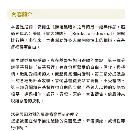
內容簡介
本書是尼爾．安德生《勝過黑暗》之外的另一經典作品，超
過五年名列美國《書店雜誌》（Bookstore Journal）暢銷
排行榜。多年來，本書幫助許多人擊開靈性上的綑綁，在基
督裡得著自由。
書中詳述屬靈爭戰、與在基督裡如何得勝的要點。第一部分
說明基督徒「在基督裡」這身份所蒙受的自由、保守、與權
柄，激勵受綑綁的人，鼓起勇氣迎向勝利。第二部分提及撒
旦的各種詭計與攻擊，警惕基督徒要站立得穩，不受轄制。
第三部分闡釋在基督裡得自由的步驟。帶領人以神的話語為
根基，透過相信、認罪、寬恕、棄絶、宣告禱告，倚靠神來
脫離惡者的挾制。
您是否因激烈的屬靈衝突而灰心呢？
您還被困在似乎無法破除的負面思想、乖僻情緒、或慣性罪
行中嗎？