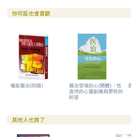
你可能也會喜歡
權能醫治(四版)
醫治受傷的心(簡體)：性
君王
虐待的心靈創痛與更新的
盼望
其他人也買了