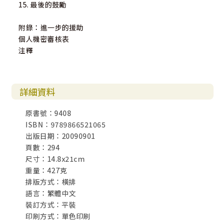
15. 最後的鼓勵
附錄：進一步的援助
個人機密審核表
注釋
詳細資料
原書號：9408
ISBN：9789866521065
出版日期：20090901
頁數：294
尺寸：14.8x21cm
重量：427克
排版方式：橫排
語言：繁體中文
裝訂方式：平裝
印刷方式：單色印刷