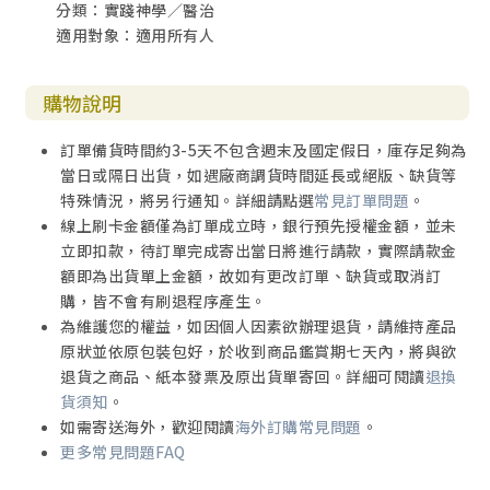
分類：實踐神學／醫治
適用對象：適用所有人
購物說明
訂單備貨時間約3-5天不包含週末及國定假日，庫存足夠為
當日或隔日出貨，如遇廠商調貨時間延長或絕版、缺貨等
特殊情況，將另行通知。詳細請點選
常見訂單問題
。
線上刷卡金額僅為訂單成立時，銀行預先授權金額，並未
立即扣款，待訂單完成寄出當日將進行請款，實際請款金
額即為出貨單上金額，故如有更改訂單、缺貨或取消訂
購，皆不會有刷退程序產生。
為維護您的權益，如因個人因素欲辦理退貨，請維持產品
原狀並依原包裝包好，於收到商品鑑賞期七天內，將與欲
退貨之商品、紙本發票及原出貨單寄回。詳細可閱讀
退換
貨須知
。
如需寄送海外，歡迎閱讀
海外訂購常見問題
。
更多常見問題FAQ