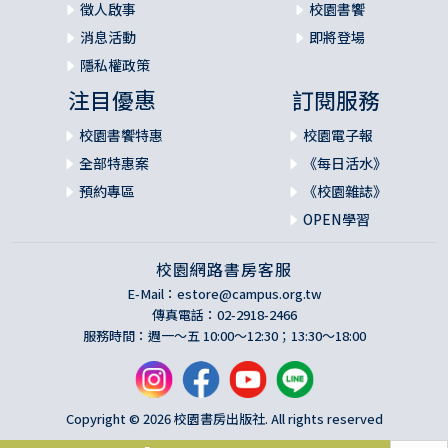
徵人啟事
校園書饗
消息活動
即將登場
隱私權政策
注目優惠
訂閱服務
校園書饗特惠
校園電子報
全部特惠案
《每日活水》
預約專區
《校園雜誌》
OPEN學習
校園網路書房客服
E-Mail：
estore@campus.org.tw
傳真電話：02-2918-2466
服務時間：週一～五 10:00～12:30；13:30～18:00
Copyright © 2026 校園書房出版社. All rights reserved