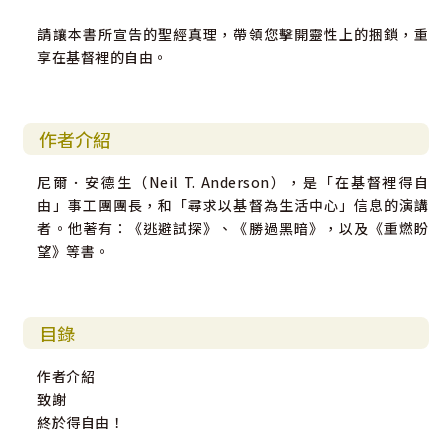
請讓本書所宣告的聖經真理，帶領您擊開靈性上的捆鎖，重
享在基督裡的自由。
作者介紹
尼爾．安德生（Neil T. Anderson），是「在基督裡得自
由」事工團團長，和「尋求以基督為生活中心」信息的演講
者。他著有：《逃避試探》、《勝過黑暗》，以及《重燃盼
望》等書。
目錄
作者介紹
致謝
終於得自由！