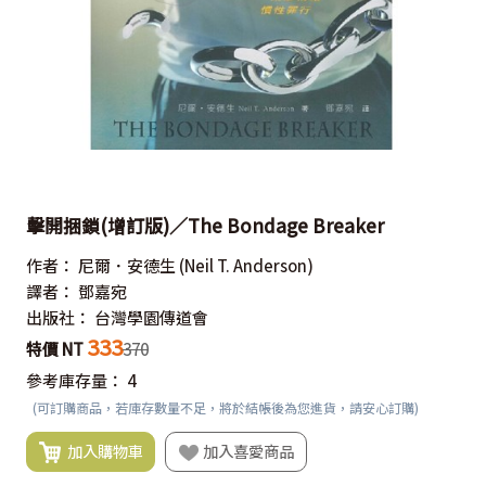
擊開捆鎖(增訂版)／The Bondage Breaker
作者：
尼爾．安德生
(Neil T. Anderson)
譯者：
鄧嘉宛
出版社：
台灣學園傳道會
333
特價 NT
370
參考庫存量：
4
(可訂購商品，若庫存數量不足，將於結帳後為您進貨，請安心訂購)
加入購物車
加入喜愛商品