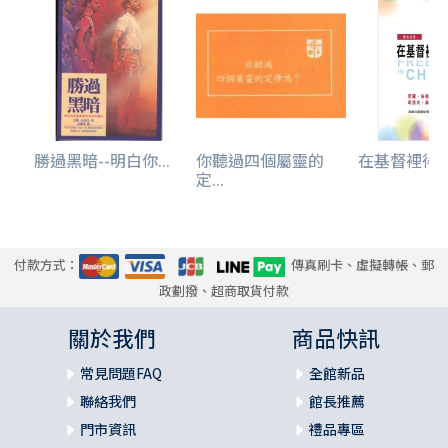
勝過黑暗--明白你...
你聽過四個屬靈的
在基督裡得自由
定...
付款方式：
傳真刷卡、虛擬轉帳、郵
政劃撥、超商取貨付款
關於我們
商品快訊
常見問題FAQ
全館新品
聯絡我們
館長推薦
門市資訊
禮品專區