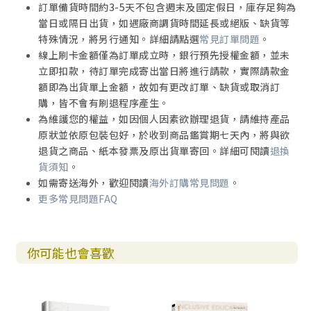
訂單備貨時間約3-5天不包含週末及國定假日，庫存足夠為
當日或隔日出貨，如遇廠商調貨時間延長或絕版、缺貨等
特殊情況，將另行通知。詳細請點選
常見訂單問題
。
線上刷卡金額僅為訂單成立時，銀行預先授權金額，並未
立即扣款，待訂單完成寄出當日將進行請款，實際請款金
額即為出貨單上金額，故如有更改訂單、缺貨或取消訂
購，皆不會有刷退程序產生。
為維護您的權益，如因個人因素欲辦理退貨，請維持產品
原狀並依原包裝包好，於收到商品鑑賞期七天內，將與欲
退貨之商品、紙本發票及原出貨單寄回。詳細可閱讀
退換
貨須知
。
如需寄送海外，歡迎閱讀
海外訂購常見問題
。
更多常見問題FAQ
你可能也會喜歡