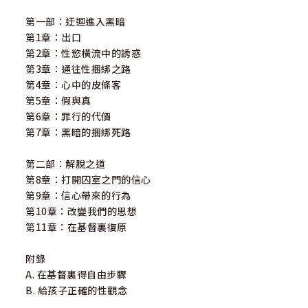
第一部：迂迴進入黑暗
第1章：出口
第2章：性慾橫流中的誘惑
第3章：通往性捆綁之路
第4章：心中的皮條客
第5章：假與真
第6章：罪行的代價
第7章：黑暗的捆綁死路
第二部：解脫之道
第8章：打開囚室之門的信心
第9章：信心帶來的行為
第10章：改變我們的思想
第11章：在基督裏復原
附錄
A. 在基督裏得自由步驟
B. 給孩子正確的性觀念