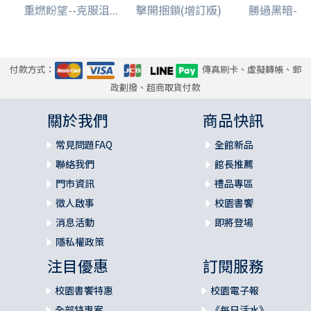
重燃盼望--克服沮...
擊開捆鎖(增訂版)
勝過黑暗--明
付款方式：
傳真刷卡、虛擬轉帳、郵
政劃撥、超商取貨付款
關於我們
商品快訊
常見問題FAQ
全館新品
聯絡我們
館長推薦
門市資訊
禮品專區
徵人啟事
校園書饗
消息活動
即將登場
隱私權政策
注目優惠
訂閱服務
校園書饗特惠
校園電子報
全部特惠案
《每日活水》