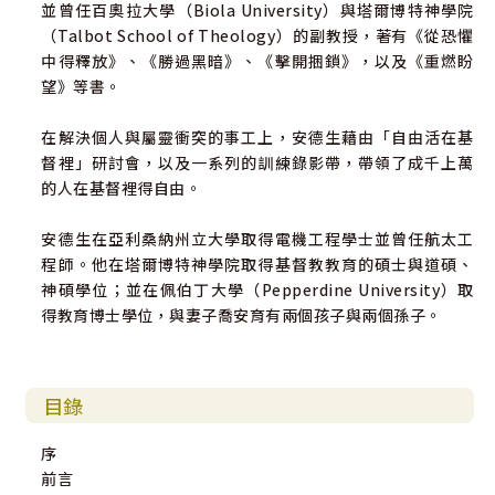
並曾任百奧拉大學（Biola University）與塔爾博特神學院
（Talbot School of Theology）的副教授，著有《從恐懼
中得釋放》、《勝過黑暗》、《擊開捆鎖》，以及《重燃盼
望》等書。
在解決個人與屬靈衝突的事工上，安德生藉由「自由活在基
督裡」研討會，以及一系列的訓練錄影帶，帶領了成千上萬
的人在基督裡得自由。
安德生在亞利桑納州立大學取得電機工程學士並曾任航太工
程師。他在塔爾博特神學院取得基督教教育的碩士與道碩、
神碩學位；並在佩伯丁大學（Pepperdine University）取
得教育博士學位，與妻子喬安育有兩個孩子與兩個孫子。
目錄
序
前言