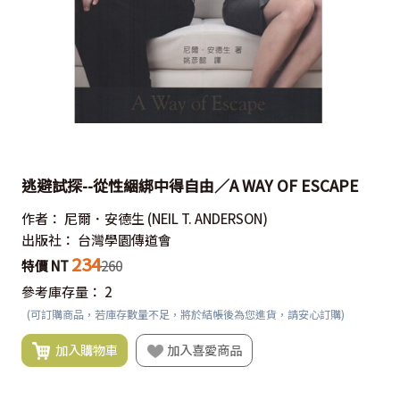
逃避試探--從性綑綁中得自由／A WAY OF ESCAPE
作者：
尼爾．安德生
(NEIL T. ANDERSON)
出版社：
台灣學園傳道會
234
特價 NT
260
參考庫存量：
2
(可訂購商品，若庫存數量不足，將於結帳後為您進貨，請安心訂購)
加入購物車
加入喜愛商品