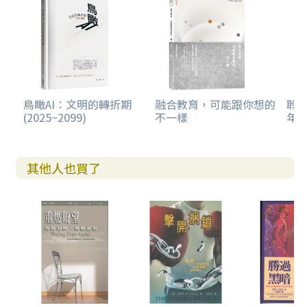
鳥瞰AI：文明的轉折期
融合教育，可能跟你想的
聆聽
(2025~2099)
不一樣
年
其他人也買了