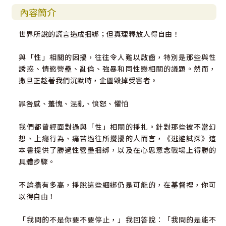
內容簡介
世界所說的謊言造成捆綁；但真理釋放人得自由！
與「性」相關的困擾，往往令人難以啟齒，特別是那些與性
誘惑、情慾營壘、亂倫、強暴和同性戀相關的議題。然而，
撒旦正趁著我們沉默時，企圖毀掉受害者。
罪咎感、羞愧、混亂、憤怒、懼怕
我們都曾經面對過與「性」相關的掙扎。針對那些被不當幻
想、上癮行為、痛苦過往所攪擾的人而言，《逃避試探》這
本書提供了勝過性營壘捆綁，以及在心思意念戰場上得勝的
具體步驟。
不論牆有多高，掙脫這些綑綁仍是可能的，在基督裡，你可
以得自由！
「我問的不是你要不要停止，」我回答說：「我問的是能不