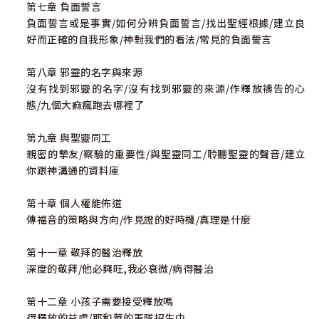
第七章 負面誓言
負面誓言或是事實/如何分辨負面誓言/找出聖經根據/建立良
好而正確的自我形象/神對我們的看法/常見的負面誓言
第八章 邪靈的名字與來源
沒有找到邪靈的名字/沒有找到邪靈的來源/作釋放禱告的心
態/九個大痲瘋跑去哪裡了
第九章 與聖靈同工
親密的摯友/察驗的重要性/與聖靈同工/聆聽聖靈的聲音/建立
你跟神溝通的資料庫
第十章 個人權能佈道
傳福音的策略與方向/作見證的好時機/真理是什麼
第十一章 敬拜的醫治釋放
深度的敬拜/他必興旺,我必衰微/病得醫治
第十二章 小孩子需要接受釋放嗎
得釋放的益處/耶和華的軍隊招生中