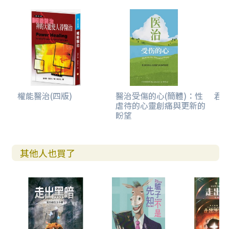
權能醫治(四版)
醫治受傷的心(簡體)：性
君王
虐待的心靈創痛與更新的
盼望
其他人也買了