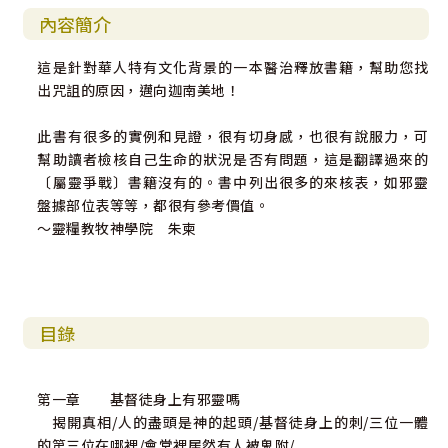
內容簡介
這是針對華人特有文化背景的一本醫治釋放書籍，幫助您找
出咒詛的原因，邁向迦南美地！
此書有很多的實例和見證，很有切身感，也很有說服力，可
幫助讀者檢核自己生命的狀況是否有問題，這是翻譯過來的
〔屬靈爭戰〕書籍沒有的。書中列出很多的來核表，如邪靈
盤據部位表等等，都很有參考價值。
～靈糧教牧神學院 朱柬
目錄
第一章 基督徒身上有邪靈嗎
揭開真相/人的盡頭是神的起頭/基督徒身上的刺/三位一體
的第三位在哪裡/會堂裡居然有人被鬼附/