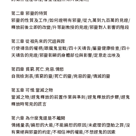
第二章 邪靈的特質
邪靈的性質及工作/如何證明有邪靈/從九萬到九百萬的見證/
釋放前後立即的改變/升等副教授的見證/邪靈對人影響的階段
第三章 從祖先來的咒詛與罪
行使禱告的權柄/跟魔鬼宣戰/四十天禱告/屬靈健康檢查/四十
天禱告的見證/邪靈彰顯的身體部位與影響/定意走出埃及
第四章 貧窮.死亡.兇惡.情慾
自我檢測表/貧窮的靈/死亡的靈/兇惡的靈/情滅的靈
第五章 可憎.當滅之物
當滅之物/趕鬼釋放的前置作業與準則/趕鬼釋放的步驟/趕鬼
釋放時常見的謊言
第六章 為什麼鬼還是不離開
情緒量表/饒恕的大能/不能饒恕的原因/未處理的墮胎之罪/沒
有棄絕與邪靈的約定/不相信神的權能/不想趕鬼的因素