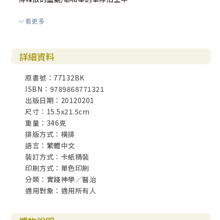
看更多
詳細資料
原書號：77132BK
ISBN：9789868771321
出版日期：20120201
尺寸：15.5x21.5cm
重量：346克
排版方式：橫排
語言：繁體中文
裝訂方式：卡紙精裝
印刷方式：單色印刷
分類：實踐神學／醫治
適用對象：適用所有人