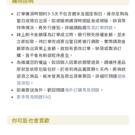
購物說明
訂單備貨時間約3-5天不包含週末及國定假日，庫存足夠為
當日或隔日出貨，如遇廠商調貨時間延長或絕版、缺貨等
特殊情況，將另行通知。詳細請點選
常見訂單問題
。
線上刷卡金額僅為訂單成立時，銀行預先授權金額，並未
立即扣款，待訂單完成寄出當日將進行請款，實際請款金
額即為出貨單上金額，故如有更改訂單、缺貨或取消訂
購，皆不會有刷退程序產生。
為維護您的權益，如因個人因素欲辦理退貨，請維持產品
原狀並依原包裝包好，於收到商品鑑賞期七天內，將與欲
退貨之商品、紙本發票及原出貨單寄回。詳細可閱讀
退換
貨須知
。
如需寄送海外，歡迎閱讀
海外訂購常見問題
。
更多常見問題FAQ
你可能也會喜歡