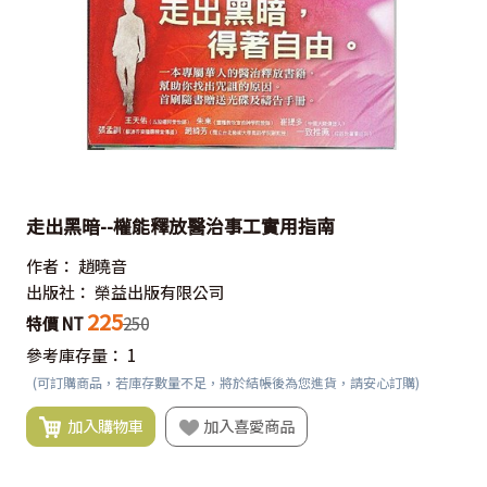
走出黑暗--權能釋放醫治事工實用指南
作者：
趙曉音
出版社：
榮益出版有限公司
225
特價 NT
250
參考庫存量：
1
(可訂購商品，若庫存數量不足，將於結帳後為您進貨，請安心訂購)
加入購物車
加入喜愛商品