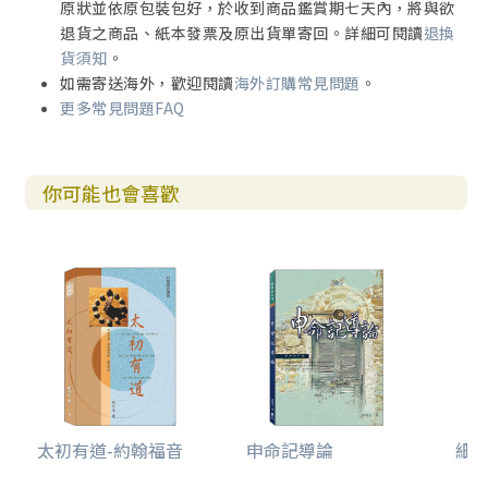
原狀並依原包裝包好，於收到商品鑑賞期七天內，將與欲
退貨之商品、紙本發票及原出貨單寄回。詳細可閱讀
退換
貨須知
。
如需寄送海外，歡迎閱讀
海外訂購常見問題
。
更多常見問題FAQ
你可能也會喜歡
太初有道-約翰福音
申命記導論
細讀