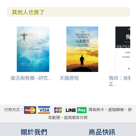
其他人也買了
復活與救贖--研究...
天路歷程
悔改：放膽
正...
付款方式：
傳真刷卡、虛擬轉帳、郵
政劃撥、超商取貨付款
關於我們
商品快訊