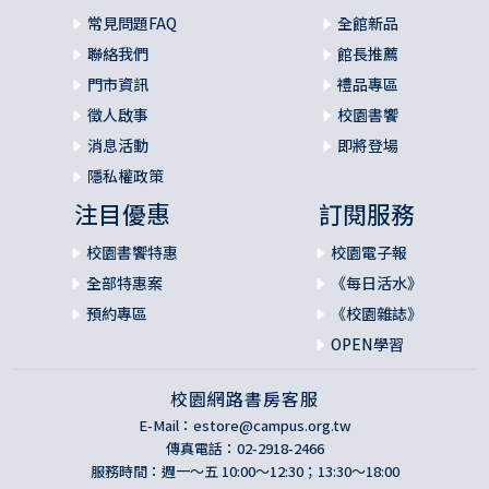
常見問題FAQ
全館新品
聯絡我們
館長推薦
門市資訊
禮品專區
徵人啟事
校園書饗
消息活動
即將登場
隱私權政策
注目優惠
訂閱服務
校園書饗特惠
校園電子報
全部特惠案
《每日活水》
預約專區
《校園雜誌》
OPEN學習
校園網路書房客服
E-Mail：
estore@campus.org.tw
傳真電話：02-2918-2466
服務時間：週一～五 10:00～12:30；13:30～18:00