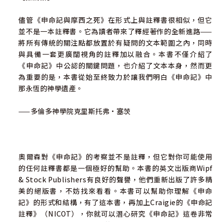
儘管《申命記與摩西之死》在形式上與註釋書很相似，但它
並不是一本註釋書。它為讀者帶來了釋經著作的全新進路——
將所有傳統的關注點都放置於有疑問的文本範圍之內，同時
與具備一套更廣闊視角的註釋加以融合。本書不僅介紹了
《申命記》中公認的關鍵問題，也介紹了文本本身，然而更
為重要的是，本書從始至終致力於讓我們明白《申命記》中
那永恆的神學遺產。
——多倫多神學院克里斯托弗·塞茨
奧爾森對《申命記》的考察並不是註釋，但它對你可能使用
的任何註釋書都是一個極好的幫助。本書的英文出版商Wipf
& Stock Publishers有良好的聲譽，他們重新出版了許多精
美的絕版書，不妨找來看看。本書可以幫助你理解《申命
記》的形式和結構，有了這本書，再加上Craigie的《申命記
註釋》（NICOT），你就可以潛心研究《申命記》這卷非常