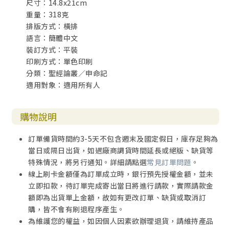
尺寸：14.8x21cm
重量：318克
排版方式：橫排
語言：簡體中文
裝訂方式：平裝
印刷方式：單色印刷
分類：聖經論叢／申命記
適用對象：適用所有人
購物說明
訂單備貨時間約3-5天不包含週末及國定假日，庫存足夠為
當日或隔日出貨，如遇廠商調貨時間延長或絕版、缺貨等
特殊情況，將另行通知。詳細請點選
常見訂單問題
。
線上刷卡金額僅為訂單成立時，銀行預先授權金額，並未
立即扣款，待訂單完成寄出當日將進行請款，實際請款金
額即為出貨單上金額，故如有更改訂單、缺貨或取消訂
購，皆不會有刷退程序產生。
為維護您的權益，如因個人因素欲辦理退貨，請維持產品