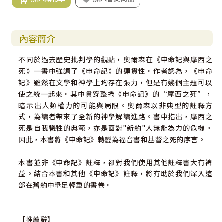
內容簡介
不同於過去歷史批判學的觀點，奧爾森在《申命記與摩西之
死》一書中強調了《申命記》的連貫性。作者認為，《申命
記》雖然在文學和神學上均存在張力，但是有幾個主題可以
使之統一起來。其中貫穿整捲《申命記》的“摩西之死”，
暗示出人類權力的可能與局限。奧爾森以非典型的註釋方
式，為讀者帶來了全新的神學解讀進路。書中指出，摩西之
死是自我犧牲的典範，亦是面對"新約"人無能為力的危機。
因此，本書將《申命記》轉變為福音書和基督之死的序言。
本書並非《申命記》註釋，卻對我們使用其他註釋書大有裨
益。結合本書和其他《申命記》註釋，將有助於我們深入這
部在舊約中舉足輕重的書卷。
【推薦辭】