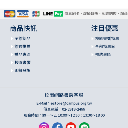
式：
傳真刷卡、虛擬轉帳、郵政劃撥、超商
商品快訊
注目優惠
全館新品
校園書饗特惠
館長推薦
全部特惠案
禮品專區
預約專區
校園書饗
即將登場
校園網路書房客服
E-Mail：
estore@campus.org.tw
傳真電話：02-2918-2466
服務時間：週一～五 10:00～12:30；13:30～18:00