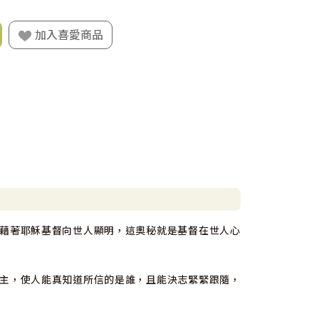
加入喜愛商品
藉著耶穌基督向世人顯明，這奧秘就是基督在世人心
主，使人能真知道所信的是誰，且能決志緊緊跟隨，