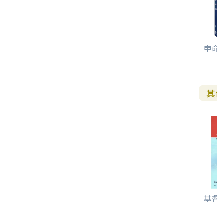
申
其
基