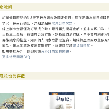
物說明
訂單備貨時間約3-5天不包含週末及國定假日，庫存足夠為當日或隔
情況，將另行通知。詳細請點選
常見訂單問題
。
線上刷卡金額僅為訂單成立時，銀行預先授權金額，並未立即扣款，
出貨單上金額，故如有更改訂單、缺貨或取消訂購，皆不會有刷退程
為維護您的權益，如因個人因素欲辦理退貨，請維持產品原狀並依原
商品、紙本發票及原出貨單寄回。詳細可閱讀
退換貨須知
。
如需寄送海外，歡迎閱讀
海外訂購常見問題
。
更多常見問題FAQ
可能也會喜歡