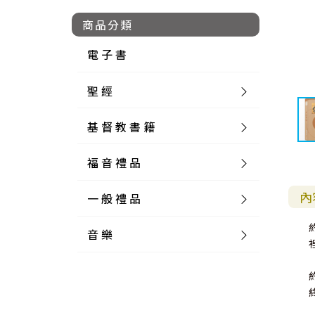
商品分類
電 子 書
聖 經
基 督 教 書 籍
新 舊 約 聖 經
福 音 禮 品
簡 體 聖 經
聖 經 論 叢
和 合 本
內
一 般 禮 品
英 文 聖 經
神 學 類
福 音 飾 品 配 件
和 合 本 標 點
參 考 書 工 具 書
音 樂
外 文 聖 經
實 踐 神 學
福 音 家 飾 用 品
一 般 卡 片
新 標 點 和 合 本
K J V
摩 西 五 經
系 統 神 學
福 音 項 鍊
讀 經 法
中 外 文 聖 經
教 會 歷 史
福 音 生 活 雜 貨
一 般 文 具
詩 本 樂 譜
和 合 本 修 訂 版
E S V
歷 史 書
神 、 創 造
宣 教 差 傳
福 音 耳 環 / 耳 夾
福 音 桌 飾 品
萬 用 卡
釋 經 法
創 世 記
註 釋 本 聖 經
生 命 造 就
福 音 食 器 廚 房
食 器 廚 房
C D
現 代 中 文 譯 本
G N B
和 合 本 / N I V
舊 約 註 釋
基 督
社 會 參 與
歷 史
福 音 手 環 / 手 鍊
福 音 布 軸 掛 畫
福 音 服 飾 布 品
貼 紙
日 記 . 筆 記
音 樂 叢 書
聖 經 概 論
出 埃 及 記
約 書 亞 記