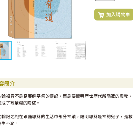
加入購物車
容簡介
約翰福音不是寫耶穌基督的傳記，而是要闡明歷世歷代所隱藏的奧秘，
裡成了有榮耀的盼望。
約翰記述祂在跟隨耶穌的生活中部分神蹟，證明耶穌是神的兒子，是救
終生不渝。