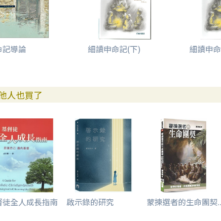
命記導論
細讀申命記(下)
細讀申命
他人也買了
督徒全人成長指南
啟示錄的研究
蒙揀選者的生命團契..