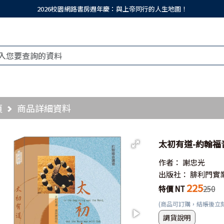
2026校園網路書房週年慶：與上帝同行的人生地圖！
頁
商品詳細資料
太初有道-約翰福
作者：
謝忠光
出版社：
腓利門實
225
特價 NT
250
(商品可訂購，結帳後立
調貨說明