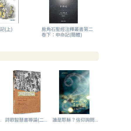
記(上)
房角石聖經注釋叢書第二
卷下：申命記(簡體)
.
詩歌智慧書導論(二...
誰是耶穌？信仰詢問...