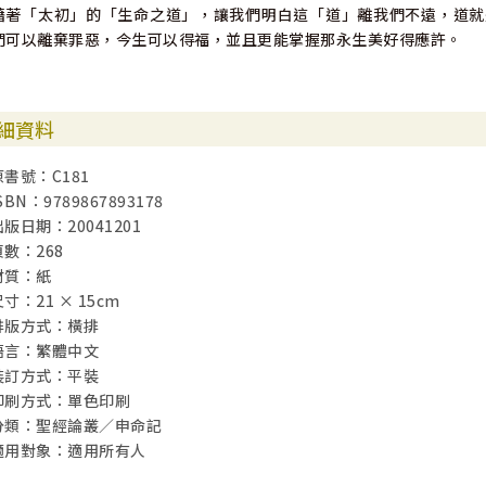
藉著「太初」的「生命之道」，讓我們明白這「道」離我們不遠，道就
們可以離棄罪惡，今生可以得福，並且更能掌握那永生美好得應許。
細資料
原書號：C181
SBN：9789867893178
出版日期：20041201
頁數：268
材質：紙
寸：21 × 15cm
排版方式：橫排
語言：繁體中文
裝訂方式：平裝
印刷方式：單色印刷
分類：聖經論叢／申命記
適用對象：適用所有人