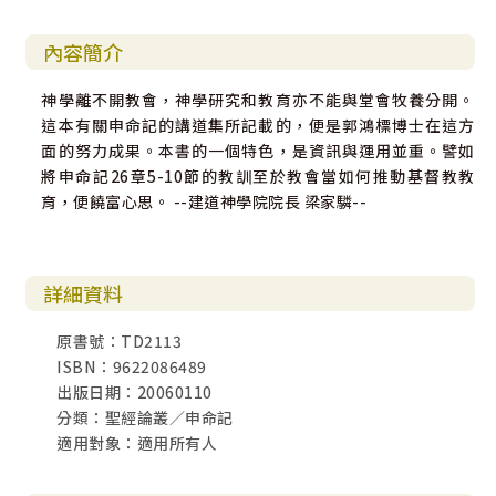
內容簡介
神學離不開教會，神學研究和教育亦不能與堂會牧養分開。
這本有關申命記的講道集所記載的，便是郭鴻標博士在這方
面的努力成果。本書的一個特色，是資訊與運用並重。譬如
將申命記26章5-10節的教訓至於教會當如何推動基督教教
育，便饒富心思。 --建道神學院院長 梁家驎--
詳細資料
原書號：TD2113
ISBN：9622086489
出版日期：20060110
分類：聖經論叢／申命記
適用對象：適用所有人