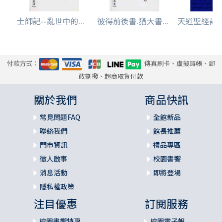
士師記--亂世中的...
彼得前後書.猶大書...
天道聖經註釋-
付款方式：
傳真刷卡、虛擬轉帳、郵
政劃撥、超商取貨付款
關於我們
商品快訊
常見問題FAQ
全館新品
聯絡我們
館長推薦
門市資訊
禮品專區
徵人啟事
校園書饗
消息活動
即將登場
隱私權政策
注目優惠
訂閱服務
校園書饗特惠
校園電子報