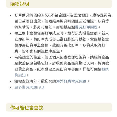
購物說明
訂單備貨時間約3-5天不包含週末及國定假日，庫存足夠為
當日或隔日出貨，如遇廠商調貨時間延長或絕版、缺貨等
特殊情況，將另行通知。詳細請點選
常見訂單問題
。
線上刷卡金額僅為訂單成立時，銀行預先授權金額，並未
立即扣款，待訂單完成寄出當日將進行請款，實際請款金
額即為出貨單上金額，故如有更改訂單、缺貨或取消訂
購，皆不會有刷退程序產生。
為維護您的權益，如因個人因素欲辦理退貨，請維持產品
原狀並依原包裝包好，於收到商品鑑賞期七天內，將與欲
退貨之商品、紙本發票及原出貨單寄回。詳細可閱讀
退換
貨須知
。
如需寄送海外，歡迎閱讀
海外訂購常見問題
。
更多常見問題FAQ
你可能也會喜歡