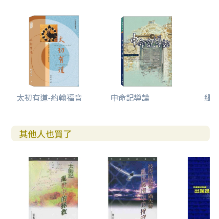
太初有道-約翰福音
申命記導論
細讀
其他人也買了