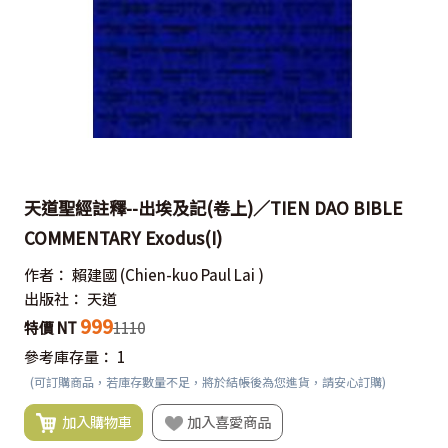
天道聖經註釋--出埃及記(卷上)／TIEN DAO BIBLE
COMMENTARY Exodus(I)
作者：
賴建國
(Chien-kuo Paul Lai )
出版社：
天道
999
特價 NT
1110
參考庫存量：
1
(可訂購商品，若庫存數量不足，將於結帳後為您進貨，請安心訂購)
加入購物車
加入喜愛商品