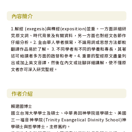
內容簡介
1.解經 (exegesis)與釋經(exposition)並重。一方面詳細研
究原文詞、時代背景及有關資料，另一方面也對經文各節作
仔細分析。2. 全由華人學者撰寫，不論用詞或思想方法都較
翻譯作品易於了解。 3. 不同學者有不同的學養和專長，其著
述可給讀者多方面的啟發和參考。4. 重要的聖經原文盡量列
出或加上英文音譯，然後在內文或註腳詳細講解，使不懂原
文者亦可深入研究聖經。
作者介紹
賴建國博士
國立台灣大學學士及碩士、中華弗因神學院道學碩士、美國
三一福音神學院(Trinity Evangelical Divinity School)神
學碩士與哲學博士，主修舊約。