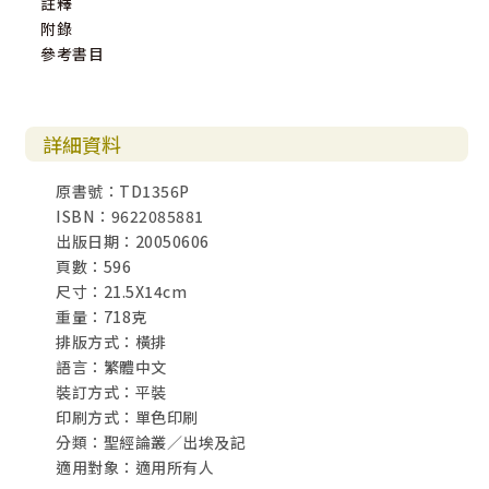
註釋
附錄
參考書目
詳細資料
原書號：TD1356P
ISBN：9622085881
出版日期：20050606
頁數：596
尺寸：21.5X14cm
重量：718克
排版方式：橫排
語言：繁體中文
裝訂方式：平裝
印刷方式：單色印刷
分類：聖經論叢／出埃及記
適用對象：適用所有人