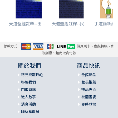
天道聖經註釋--出...
天道聖經註釋--民...
丁道爾新約註釋
付款方式：
傳真刷卡、虛擬轉帳、郵
政劃撥、超商取貨付款
關於我們
商品快訊
常見問題FAQ
全館新品
聯絡我們
館長推薦
門市資訊
禮品專區
徵人啟事
校園書饗
消息活動
即將登場
隱私權政策