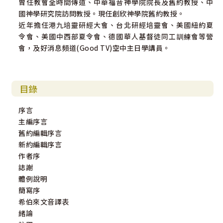
曾任教會全時間傳道、中華福音神學院院長及舊約教授、中
國神學研究院訪問教授。現任創欣神學院舊約教授。
近年擔任港九培靈研經大會、台北研經培靈會、美國紐約夏
令會、美國中西部夏令會、德國華人基督徒同工訓練會等營
會，及好消息頻道(Good TV)空中主日學講員。
目錄
序言
主編序言
舊約編輯序言
新約編輯序言
作者序
誌謝
體例說明
簡寫序
希伯來文音譯表
緒論