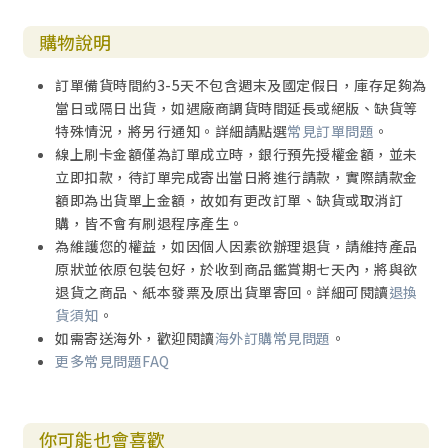
購物說明
訂單備貨時間約3-5天不包含週末及國定假日，庫存足夠為
當日或隔日出貨，如遇廠商調貨時間延長或絕版、缺貨等
特殊情況，將另行通知。詳細請點選
常見訂單問題
。
線上刷卡金額僅為訂單成立時，銀行預先授權金額，並未
立即扣款，待訂單完成寄出當日將進行請款，實際請款金
額即為出貨單上金額，故如有更改訂單、缺貨或取消訂
購，皆不會有刷退程序產生。
為維護您的權益，如因個人因素欲辦理退貨，請維持產品
原狀並依原包裝包好，於收到商品鑑賞期七天內，將與欲
退貨之商品、紙本發票及原出貨單寄回。詳細可閱讀
退換
貨須知
。
如需寄送海外，歡迎閱讀
海外訂購常見問題
。
更多常見問題FAQ
你可能也會喜歡