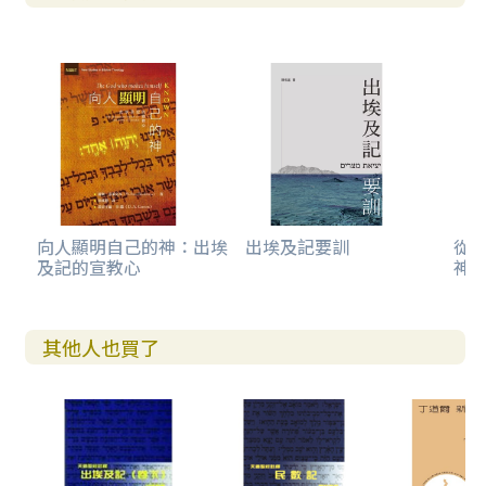
向人顯明自己的神：出埃
出埃及記要訓
從
及記的宣教心
神
其他人也買了